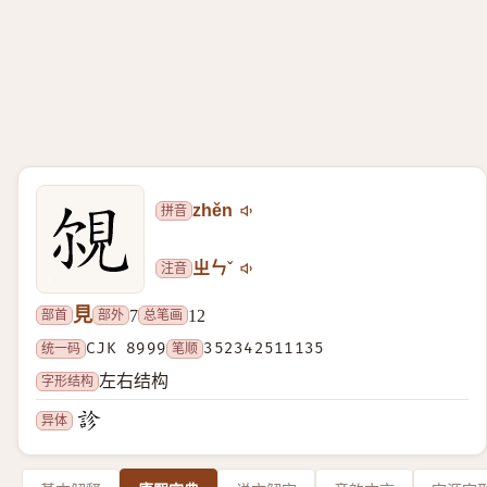
拼音
zhěn
注音
ㄓㄣˇ
見
部首
部外
总笔画
7
12
统一码
CJK 8999
笔顺
352342511135
字形结构
左右结构
异体