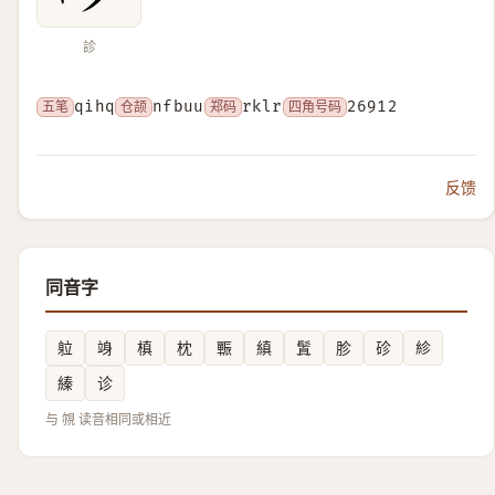
診
五笔
qihq
仓颉
nfbuu
郑码
rklr
四角号码
26912
反馈
同音字
䠴
竧
槙
枕
辴
縝
鬒
胗
䂦
紾
縥
诊
与 覙 读音相同或相近