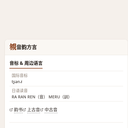
覙
音韵方言
音标 & 周边语言
国际音标
tʂən˨˩˦
日语读音
RA RAN REN（音） MERU（訓）
韵书
上古音
中古音