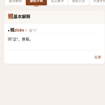
基本解释
康熙字典
说文解字
音韵方言
字源字
覙
基本解释
覙
zhěn
ㄓㄣˇ
●
同“
诊
”，察看。
反馈