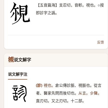
【五音篇海】支忍切，音軫。視也。○按
卽診字之譌。
反馈
覙
说文解字
说文解字注
(診)
視也。
倉公傳診脈、視脈也。從言
者、醫家先問而後切也。
从言。㐱聲。
直刃切。又之刃切。十二部。