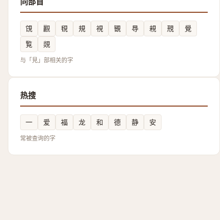
同部首
䙾
䚕
覒
規
視
䚐
䙷
䙿
䙹
覺
覧
覢
与「見」部相关的字
热搜
一
爱
福
龙
和
德
静
安
常被查询的字