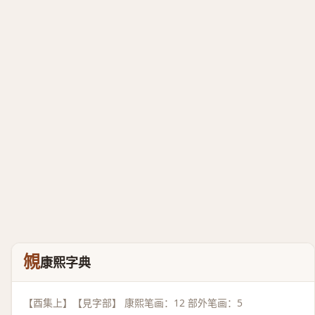
覙
康熙字典
【酉集上】【見字部】 康熙笔画：12 部外笔画：5