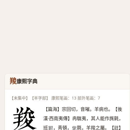
羧
康熙字典
【未集中】【羊字部】 康熙笔画：13 部外笔画：7
【篇海】宗回切，音嗺。羊病也。【後
漢·西南夷傳】冉駹夷，其人能作旄氈，
班
，靑頓，
毲，羊羧之屬。【註】
𦋺
𣭁