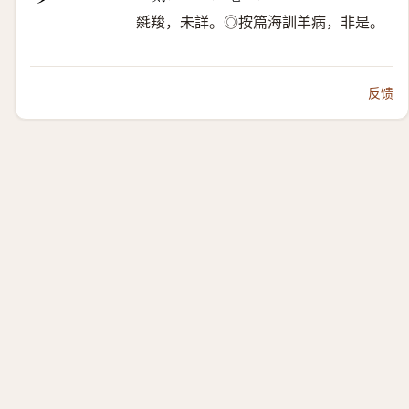
毲羧，未詳。◎按篇海訓羊病，非是。
反馈