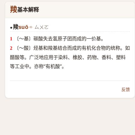
羧
基本解释
羧
suō
ㄙㄨㄛ
●
〔～基〕碳酸失去氢原子团而成的一价基。
〔～酸〕烃基和羧基结合而成的有机化合物的统称。如
醋酸等。广泛地应用于染料、橡胶、药物、香料、塑料
等工业中。亦称“有机酸”。
反馈