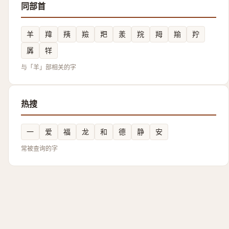
同部首
羊
䍷
羠
羷
羓
羕
羦
䍭
羭
羜
羼
䍧
与「羊」部相关的字
热搜
一
爱
福
龙
和
德
静
安
常被查询的字