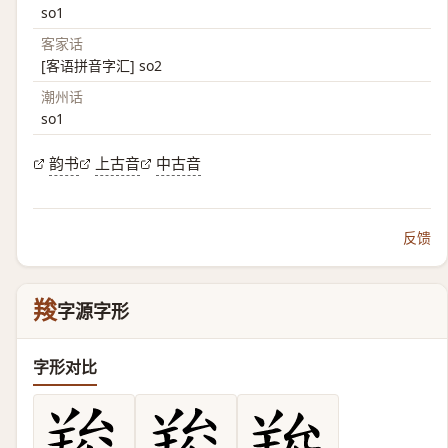
so1
客家话
[客语拼音字汇] so2
潮州话
so1
韵书
上古音
中古音
反馈
羧
字源字形
字形对比