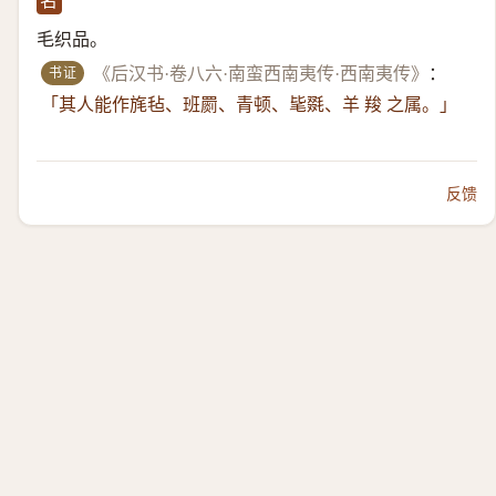
名
毛织品。
书证
《后汉书·卷八六·南蛮西南夷传·西南夷传》
：
「其人能作旄毡、班罽、青顿、毞毲、羊 羧 之属。」
反馈