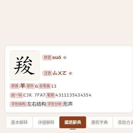
拼音
suō
注音
ㄙㄨㄛ
羊
部首
部外
总笔画
6
13
统一码
CJK 7FA7
笔顺
4311135434354
字形结构
字形分析
左右结构
形声
基本解释
详细解释
國語辭典
康熙字典
音韵方