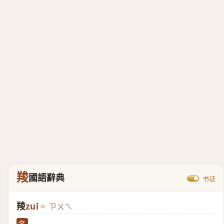
羧
國語辭典
书证
羧
zuī
ㄗㄨㄟ