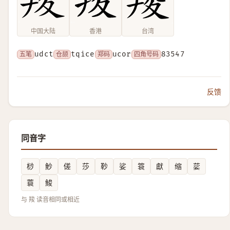
中国大陆
香港
台湾
五笔
udct
仓颉
tqice
郑码
ucor
四角号码
83547
反馈
同音字
桫
魦
傞
莎
䩖
娑
簑
獻
缩
䓾
蓑
鮻
与 羧 读音相同或相近