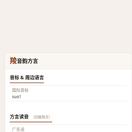
羧
音韵方言
音标 & 周边语言
国际音标
suo˥
方言读音
（旧版简文）
广东话