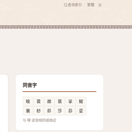
查询索引
繁體
|
同音字
睃
蓑
趖
簑
挲
鮻
簔
桫
䔋
莎
莏
䓾
与 嗍 读音相同或相近