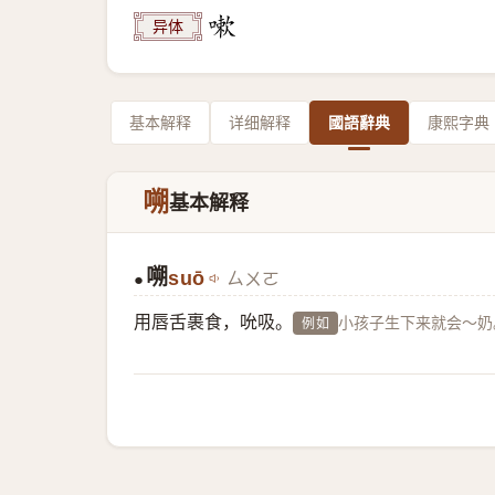
异体
基本解释
详细解释
國語辭典
康熙字典
嗍
基本解释
嗍
suō
ㄙㄨㄛ
●
用唇舌裹食，吮吸。
小孩子生下来就会～奶
例如