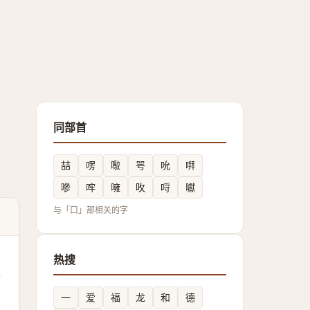
同部首
喆
㗄
㘐
咢
吮
㗑
嘇
哰
噰
呚
哷
囐
与「口」部相关的字
热搜
一
爱
福
龙
和
德