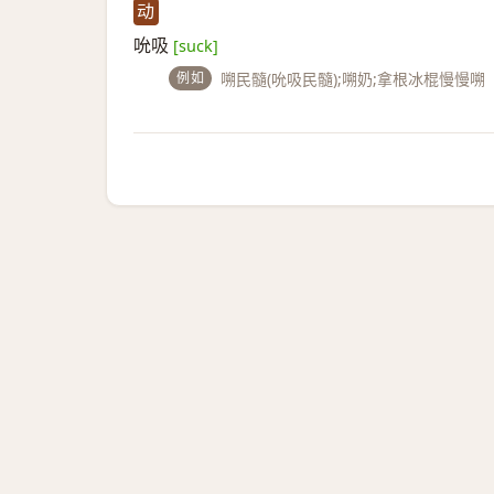
动
吮吸
[suck]
例如
嗍民髓(吮吸民髓);嗍奶;拿根冰棍慢慢嗍