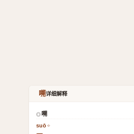
嗍
详细解释
嗍
◎
suō