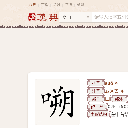
汉典
古籍
诗词
书法
通识
|
|
|
|
拼音
suō
注音
ㄙㄨㄛ
部首
口
部外
统一码
CJK 55C
字形结构
左中右