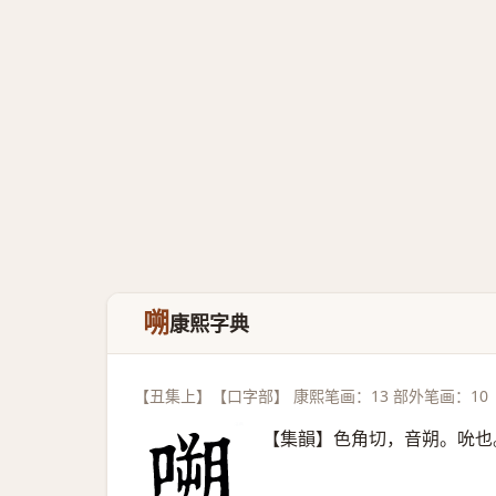
嗍
康熙字典
【丑集上】【口字部】 康熙笔画：13 部外笔画：10
【集韻】色角切，音朔。吮也