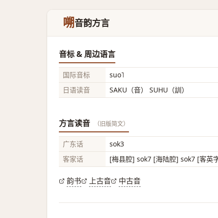
嗍
音韵方言
音标 & 周边语言
国际音标
suo˥
日语读音
SAKU（音） SUHU（訓）
方言读音
（旧版简文）
广东话
sok3
客家话
[梅县腔] sok7 [海陆腔] sok7 [客英
韵书
上古音
中古音