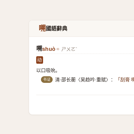
嗍
國語辭典
嗍
shuò
ㄕㄨㄛˋ
动
以口吸吮。
书证
清·邵长蘅〈吴趋吟·重赋〉：
「刮膏 