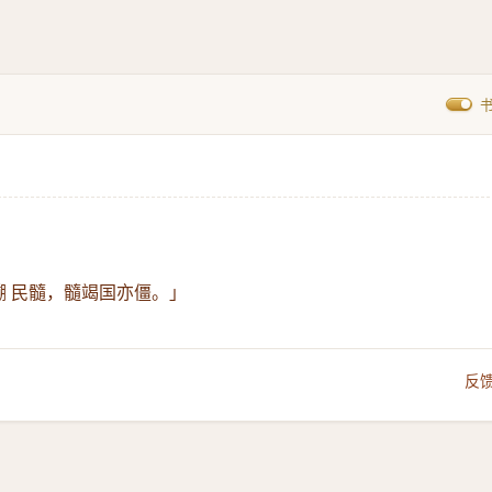
嗍 民髓，髓竭国亦僵。」
反