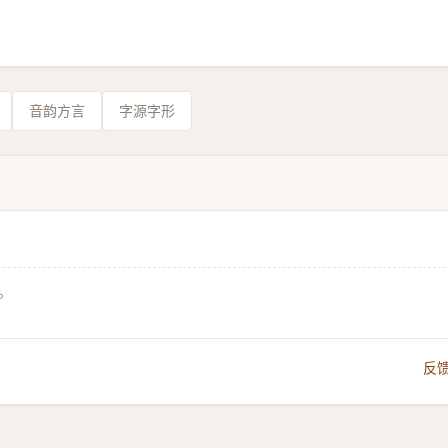
音韵方言
字源字形
。
反