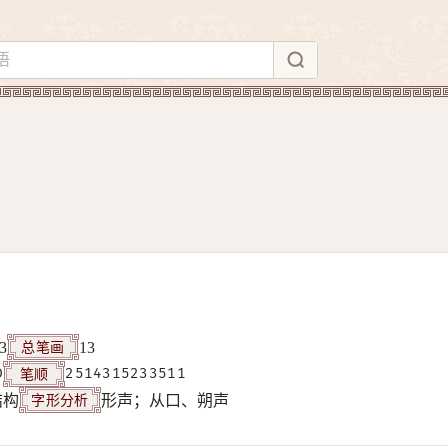
总笔画
3
13
笔顺
D
2514315233511
字形分析
结构
形声；从口、朔声