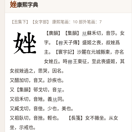
㛗
康熙字典
【丑集下】【女字部】 康熙笔画：10 部外笔画：7
【廣韻】【集韻】
蘇禾切，音莎。女
𠀤
字。【
天子傳】盛姬之喪，叔㛗爲
𥠇
主。【寰宇記】沙麓在元城縣東，亦名
女㛗丘。時
王東征，至此喪盛姬，其
𥠇
女叔㛗過之，思哭，因名。
又醋加切，音叉。訬疾也。
又【集韻】邨戈切，音
。
𥭭
又徂禾切，音矬。義
同。
𠀤
又臧戈切，音侳。少也，美也。
又祖臥切，音挫。輕也。 【長箋】女不雜坐。从女
坐，示戒也。