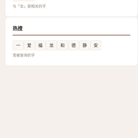
与「女」部相关的字
热搜
一
爱
福
龙
和
德
静
安
常被查询的字