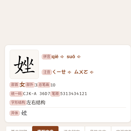
拼音
qiē
suō
注音
ㄑㄧㄝ
ㄙㄨㄛ
女
部首
部外
总笔画
3
10
统一码
CJK-A 36D7
笔顺
5313434121
字形结构
左右结构
异体