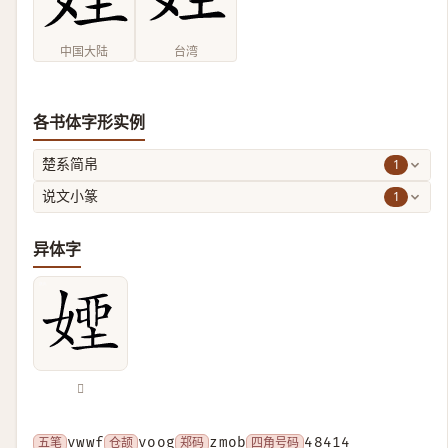
中国大陆
台湾
各书体字形实例
1
楚系简帛
1
说文小篆
异体字
𡟽
五笔
vwwf
仓颉
voog
郑码
zmob
四角号码
48414