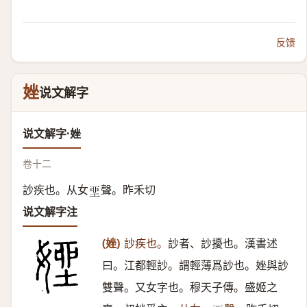
反馈
㛗
说文解字
说文解字·㛗
卷十二
訬疾也。从女
聲。昨禾切
𡋲
说文解字注
(㛗)
訬疾也。
訬者、訬擾也。漢書述
曰。江都輕訬。謂輕薄爲訬也。㛗與訬
雙聲。又女字也。穆天子傳。盛姬之