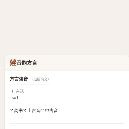
㛗
音韵方言
方言读音
（旧版简文）
广东话
so1
韵书
上古音
中古音