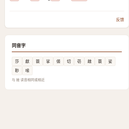
反馈
同音字
莎
獻
簑
挲
傞
切
苆
趖
蓑
娑
䩖
嗦
与 㛗 读音相同或相近