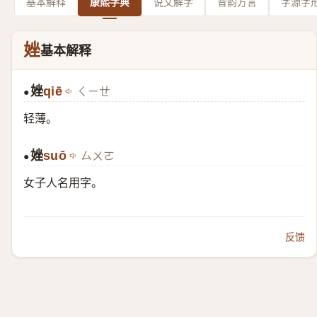
基本解释
康熙字典
说文解字
音韵方言
字源字
㛗
基本解释
㛗
qiē
ㄑㄧㄝ
●
轻薄。
㛗
suō
ㄙㄨㄛ
●
女子人名用字。
反馈