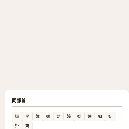
同部首
孂
嬮
嫘
㜊
姑
嫴
婤
嫎
如
婝
姫
姺