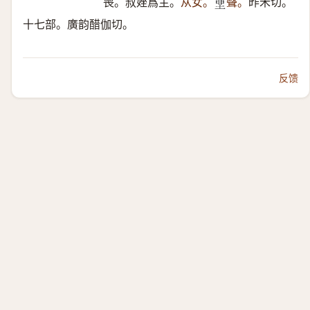
喪。叔㛗爲主。
从女。
聲。
昨禾切。
𡋲
十七部。廣韵醋伽切。
反馈