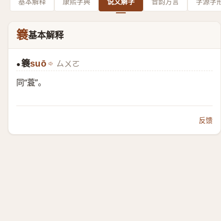
基本解释
康熙字典
说文解字
音韵方言
字源字
簔
基本解释
簔
suō
ㄙㄨㄛ
●
同“
蓑
”。
反馈