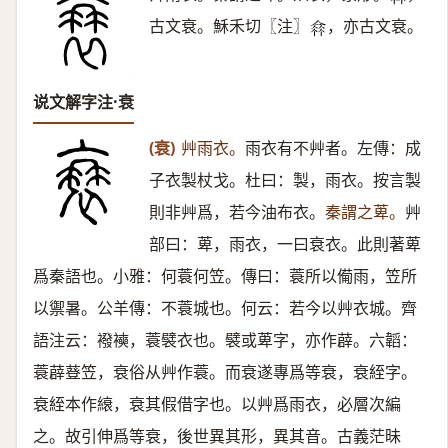
𠆂
古文衰。穌禾切〖注〗
，亦古文衰。
𠌺
说文解字注·衰
(衰)
艸雨衣。
雨衣有不艸者。左傳：成
子衣製杖戈。杜曰：製，雨衣。按言製
則非艸爲，若今油布衣。
秦謂之萆。
艸
部曰：萆，雨衣，一曰衰衣。此則著萆
爲秦語也。小雅：何蓑何笠。傳曰：蓑所以僃雨，笠所
以禦暑。公羊傳：不蓑城也。何云：若今以艸衣城。齊
語注云：襏襫，蓑襞衣也。襞或萆字，亦作薜。六韜：
蓑薜䔲笠，衰俗从艸作蓑。而衰遂專爲等衰，衰絰字。
衰絰本作縗，衰其假借字也。以艸爲雨衣，必層次編
之。故引伸爲等衰，後世異其形，異其音。古義茫昧