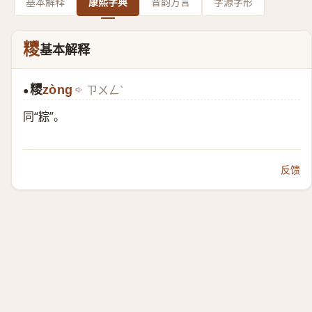
基本解释
康熙字典
音韵方言
字源字形
糭
基本解释
糭
zòng
ㄗㄨㄥˋ
●
同“
粽
”。
反馈