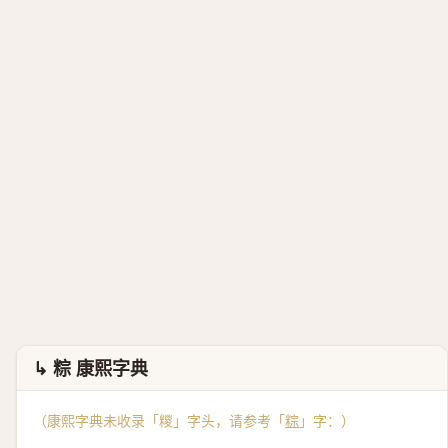
↳ 粽 康熙字典
（康熙字典未收录「糭」字头，请参考「
粽
」字：）