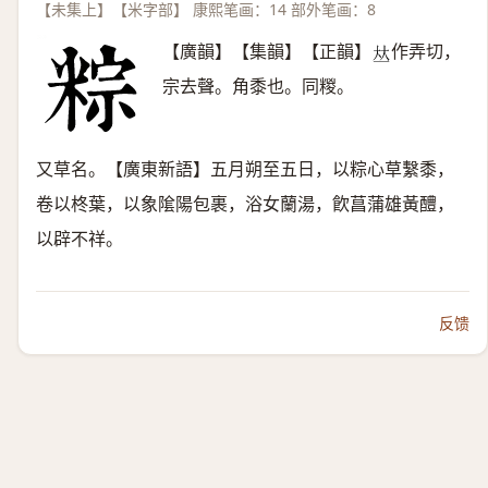
【未集上】【米字部】 康熙笔画：14 部外笔画：8
【廣韻】【集韻】【正韻】
作弄切，
𠀤
宗去聲。角黍也。同糉。
又草名。【廣東新語】五月朔至五日，以粽心草繫黍，
卷以柊葉，以象隂陽包裹，浴女蘭湯，飮菖蒲雄黃醴，
以辟不祥。
反馈