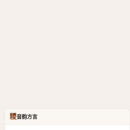
糭
音韵方言