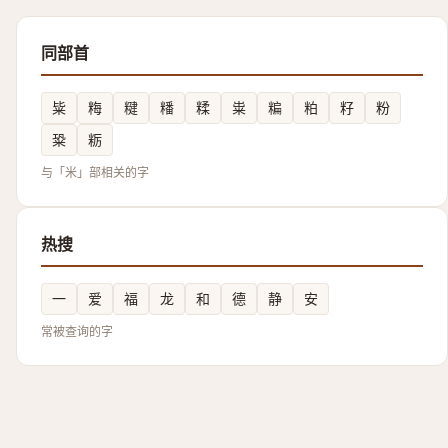
同部首
粊
䊈
䊕
䊩
糅
粜
糄
粕
籽
粉
䊄
粝
与「米」部相关的字
热搜
一
爱
福
龙
和
德
静
安
常被查询的字