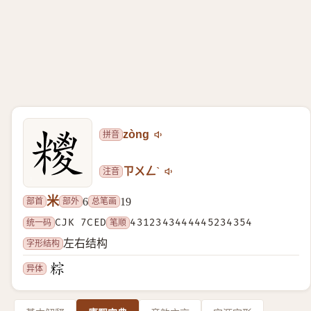
拼音
zòng
注音
ㄗㄨㄥˋ
米
部首
部外
总笔画
6
19
统一码
CJK 7CED
笔顺
4312343444445234354
字形结构
左右结构
异体