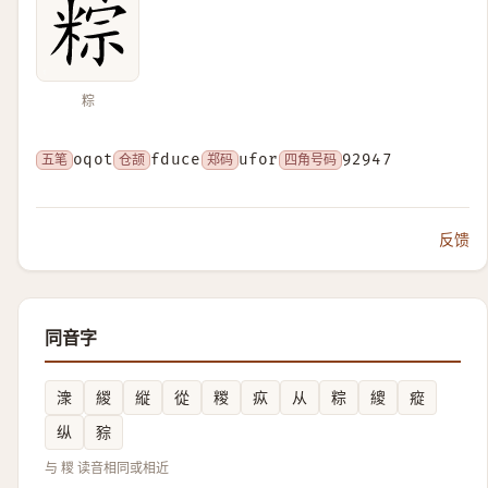
粽
五笔
oqot
仓颉
fduce
郑码
ufor
四角号码
92947
反馈
同音字
潨
緵
縦
從
糉
疭
从
粽
繌
瘲
纵
䝋
与 糭 读音相同或相近