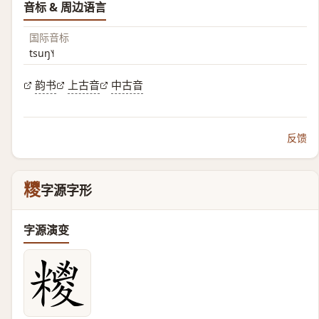
音标 & 周边语言
国际音标
tsuŋ˥˧
韵书
上古音
中古音
反馈
糭
字源字形
字源演变