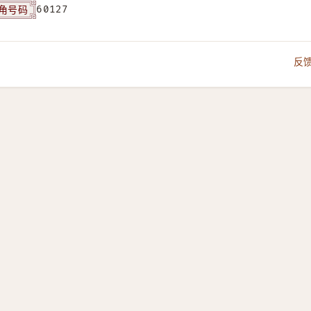
角号码
60127
反