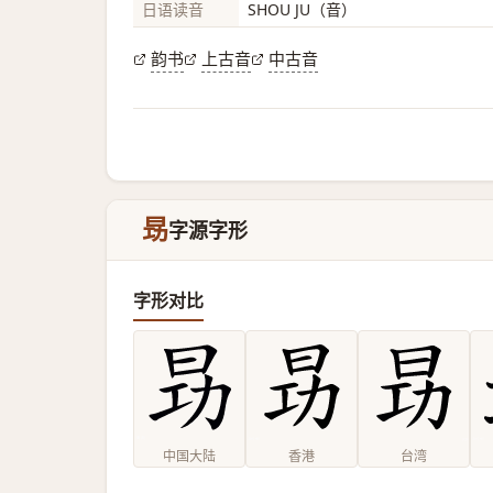
日语读音
SHOU JU（音）
韵书
上古音
中古音
昮
字源字形
字形对比
中国大陆
香港
台湾