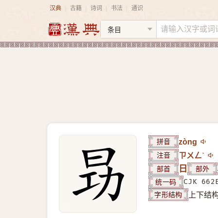
汉典
古籍
诗词
书法
通识
|
|
|
|
拼音
zòng
注音
ㄗㄨㄥˋ
部首
日
部外
统一码
CJK 662
字形结构
上下结