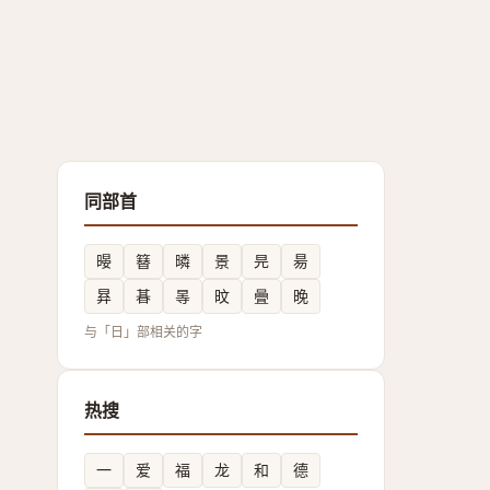
同部首
暥
簮
暽
景
㫕
昜
昪
㫷
㫭
旼
曡
晚
与「日」部相关的字
热搜
一
爱
福
龙
和
德