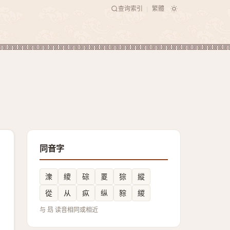
查询索引
繁體
|
同音字
潨
繌
碂
䍟
猔
縱
從
从
疭
纵
䝋
緵
与 昮 读音相同或相近