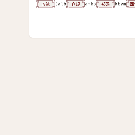
五笔
仓颉
郑码
四
jalb
amks
kbym