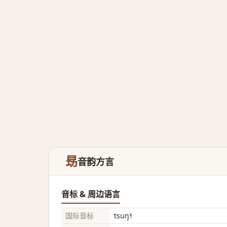
昮
音韵方言
音标 & 周边语言
国际音标
tsuŋ˥˧