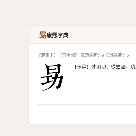
昮
康熙字典
【辰集上】【日字部】 康熙笔画：9 部外笔画：5
【玉篇】才用切，從去聲。功