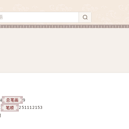
总笔画
4
9
笔顺
E
251112153
构