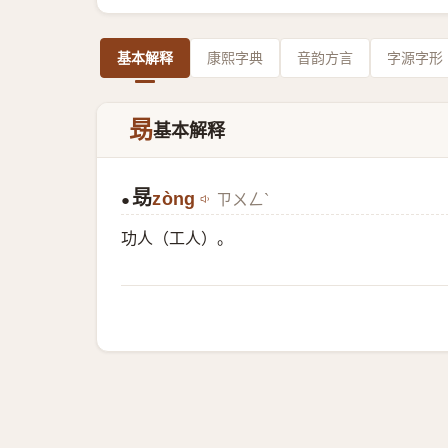
基本解释
康熙字典
音韵方言
字源字形
昮
基本解释
昮
zòng
ㄗㄨㄥˋ
●
功人（工人）。