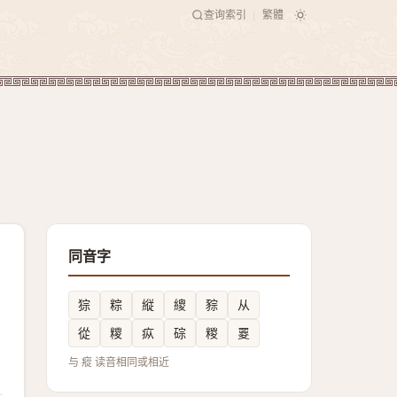
查询索引
繁體
|
同音字
猔
粽
縦
繌
䝋
从
從
糭
疭
碂
糉
䍟
与 瘲 读音相同或相近