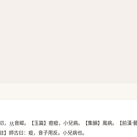
切，
音縱。【玉篇】瘛瘲，小兒病。【集韻】風病。【前漢·
𠀤
註】師古曰：瘲，音子用反。小兒病也。