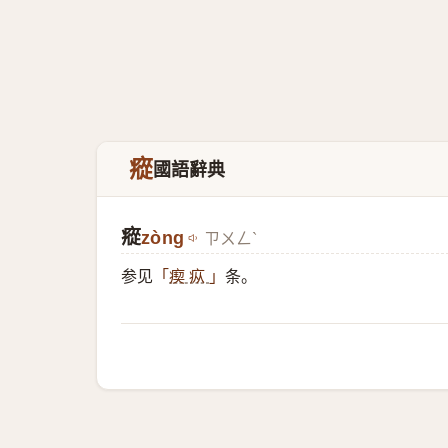
瘲
國語辭典
瘲
zòng
ㄗㄨㄥˋ
参见
条。
「
瘈 疭
」