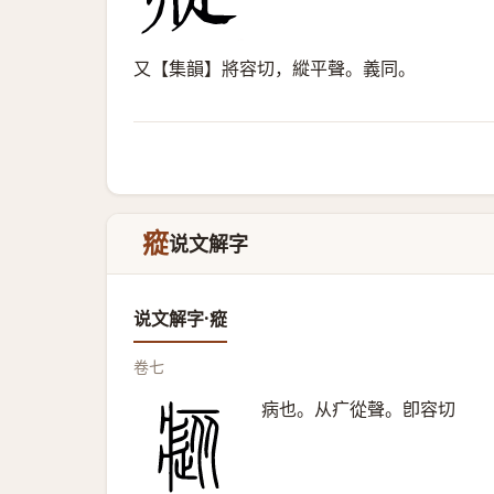
又【集韻】將容切，縱平聲。義同。
瘲
说文解字
说文解字·瘲
卷七
病也。从疒從聲。卽容切