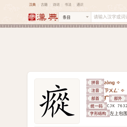
汉典
古籍
诗词
书法
通识
|
|
|
|
拼音
zòng
注音
ㄗㄨㄥˋ
部首
疒
部外
统一码
CJK 763
字形结构
左上包