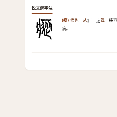
说文解字注
(瘲)
病也。从
。
聲。
將
𤕫
𨑹
病。