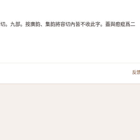
容切。九部。按廣韵、集韵將容切內皆不收此字。葢與瘛瘲爲二
反