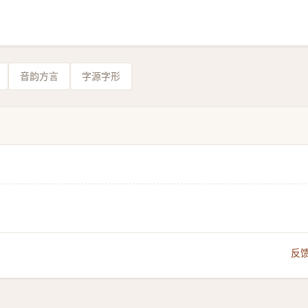
音韵方言
字源字形
反