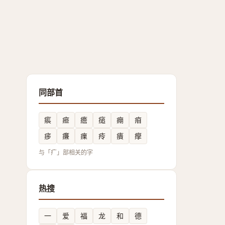
同部首
痮
㾚
癚
㾽
痭
㾇
㾟
㾾
㾧
㾉
㿉
癴
与「疒」部相关的字
热搜
一
爱
福
龙
和
德