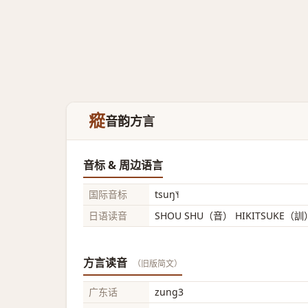
瘲
音韵方言
音标 & 周边语言
国际音标
tsuŋ˥˧
日语读音
SHOU SHU（音） HIKITSUKE（訓
方言读音
（旧版简文）
广东话
zung3