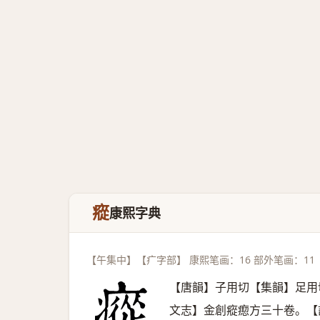
瘲
康熙字典
【午集中】【疒字部】 康熙笔画：16 部外笔画：11
【唐韻】子用切【集韻】足用
文志】金創瘲瘛方三十卷。【