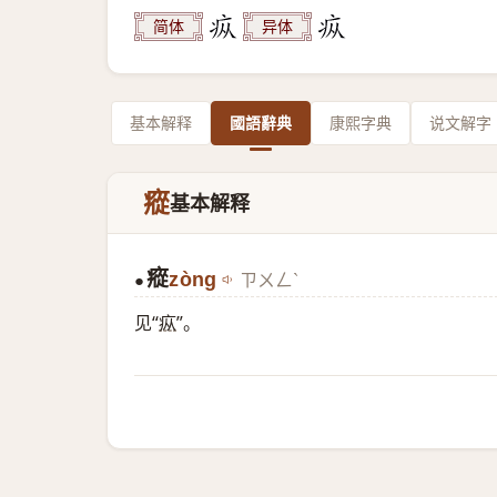
简体
异体
基本解释
國語辭典
康熙字典
说文解字
瘲
基本解释
瘲
zòng
ㄗㄨㄥˋ
●
见“
疭
”。