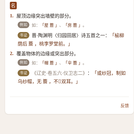
名
屋顶边缘突出墙壁的部分。
1.
例如
如：
、
。
「屋 簷 」
「房 簷 」
书证
晋·陶渊明〈归园田居〉诗五首之一：
「榆柳
荫后 簷 ，桃李罗堂前。」
覆盖物体的边缘或突出部分。
2.
例如
如：
、
。
「帽 簷 」
「伞 簷 」
书证
《辽史·卷五六·仪卫志二》
：
「或纱冠，制如
乌纱帽，无 簷 ，不𢬍双耳。」
反馈