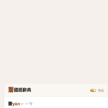
簷
國語辭典
书证
簷
yán
ㄧㄢˊ