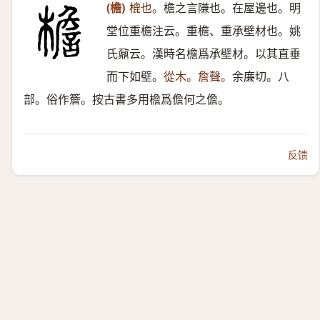
(檐)
㮰也。
檐之言隒也。在屋邊也。明
堂位重檐注云。重檐、重承壁材也。姚
氏鼐云。漢時名檐爲承壁材。以其直垂
而下如壁。
從木。詹聲。
余廉切。八
部。俗作簷。按古書多用檐爲儋何之儋。
反馈