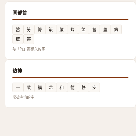
同部首
䈏
竻
箐
䈛
簾
籙
箘
簊
䉹
䇴
䇻
䇬
与「竹」部相关的字
热搜
一
爱
福
龙
和
德
静
安
常被查询的字