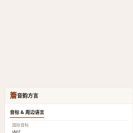
簷
音韵方言
音标 & 周边语言
国际音标
jĄn˧˥