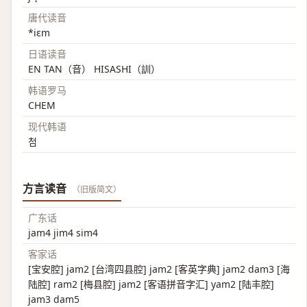
唐代读音
*iɛm
日语读音
EN TAN（音） HISASHI（訓）
韩语罗马
CHEM
现代韩语
첨
方言读音
（旧版简文）
广东话
jam4 jim4 sim4
客家话
[宝安腔] jam2 [台湾四县腔] jam2 [客英字典] jam2 dam3 [海
陆腔] ram2 [梅县腔] jam2 [客语拼音字汇] yam2 [陆丰腔]
jam3 dam5