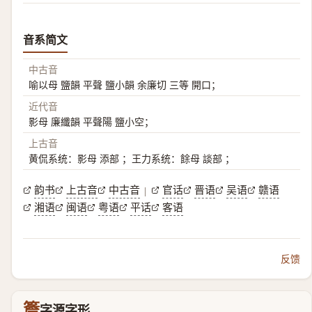
音系简文
中古音
喻以母 鹽韻 平聲 鹽小韻 余廉切 三等 開口；
近代音
影母 廉纖韻 平聲陽 鹽小空；
上古音
黄侃系统：影母 添部 ；王力系统：餘母 談部 ；
韵书
上古音
中古音
官话
晋语
吴语
赣语
|
湘语
闽语
粤语
平话
客语
反馈
簷
字源字形