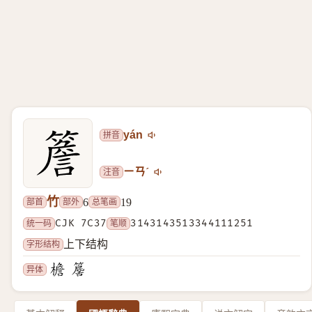
拼音
yán
注音
ㄧㄢˊ
竹
部首
部外
总笔画
6
19
统一码
CJK 7C37
笔顺
3143143513344111251
字形结构
上下结构
异体