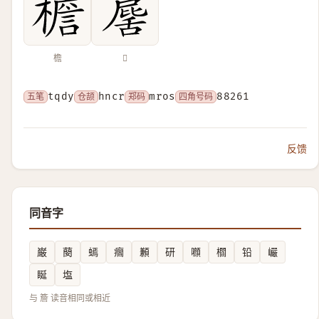
檐
𥶕
五笔
tqdy
仓颉
hncr
郑码
mros
四角号码
88261
反馈
同音字
巌
蔅
䗡
㿕
䫡
研
㘖
櫩
铅
巗
䀽
塩
与 簷 读音相同或相近