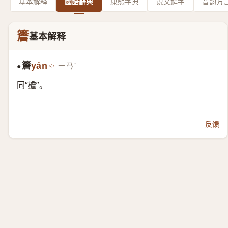
基本解释
國語辭典
康熙字典
说文解字
音韵方
簷
基本解释
簷
yán
ㄧㄢˊ
●
同“
檐
”。
反馈