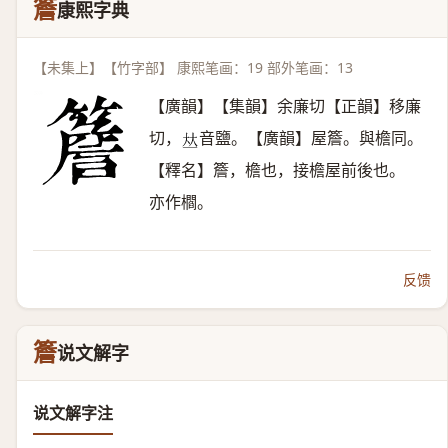
簷
康熙字典
【未集上】【竹字部】 康熙笔画：19 部外笔画：13
【廣韻】【集韻】余廉切【正韻】移廉
切，
音鹽。【廣韻】屋簷。與檐同。
𠀤
【釋名】簷，檐也，接檐屋前後也。
亦作櫩。
反馈
簷
说文解字
说文解字注