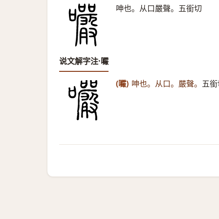
呻也。从口嚴聲。五銜切
说文解字注·㘙
(㘙)
呻也。从口。嚴聲。
五銜