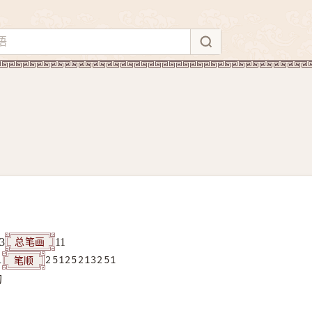
总笔画
3
11
笔顺
1
25125213251
构