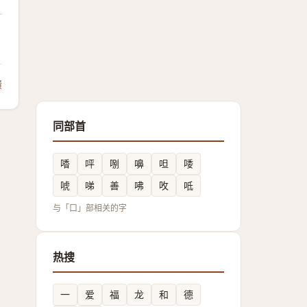
馈
同部首
㗍
呯
哵
嚊
呾
唩
唬
㖒
善
咈
呚
呧
与「口」部相关的字
热搜
一
爱
福
龙
和
德