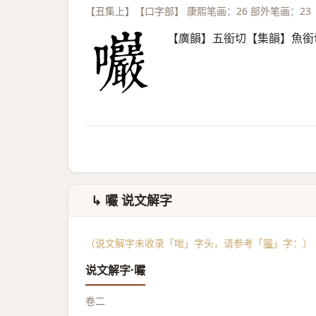
【丑集上】【口字部】 康熙笔画：26 部外笔画：23
【廣韻】五銜切【集韻】魚銜
↳ 㘙 说文解字
（说文解字未收录「啱」字头，请参考「
㘙
」字：）
说文解字·㘙
卷二