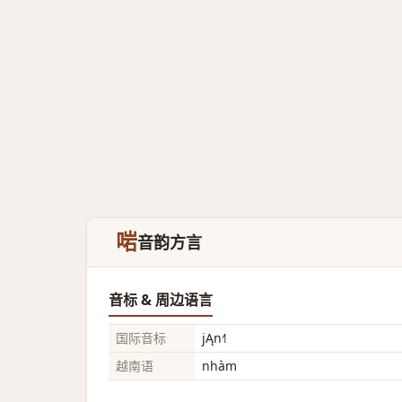
啱
音韵方言
音标 & 周边语言
国际音标
jĄn˧˥
越南语
nhàm