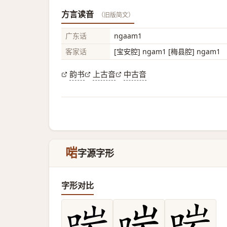
方言读音
（旧版简文）
广东话
ngaam1
客家话
[宝安腔] ngam1 [梅县腔] ngam1
韵书
上古音
中古音
啱
字源字形
字形对比