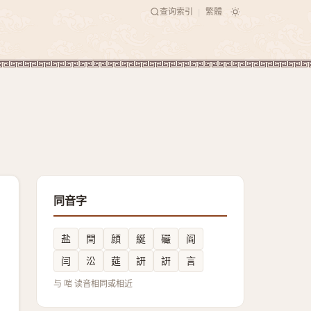
查询索引
繁體
|
同音字
盐
閆
顔
綖
礹
阎
闫
㳂
莚
訮
詽
言
与 啱 读音相同或相近