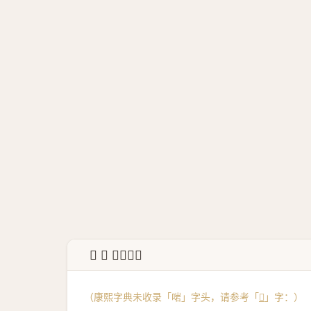
↳ 𡆑 康熙字典
（康熙字典未收录「啱」字头，请参考「
𡆑
」字：）