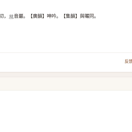
切，
音巖。【廣韻】呻吟。【集韻】與㘙同。
𠀤
反