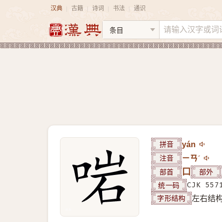
汉典
古籍
诗词
书法
通识
|
|
|
|
拼音
yán
注音
ㄧㄢˊ
部首
口
部外
统一码
CJK 557
字形结构
左右结