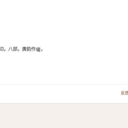
切。八部。廣韵作
。
𡆑
反