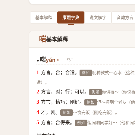
基本解释
康熙字典
说文解字
音韵方言
啱
基本解释
啱
yán
ㄧㄢˊ
●
方言，合；合适。
呢种款式～心水（这种
例如
适）。
方言，对；行；可以。
你讲得～（你说
例如
方言，恰巧；刚好。
佢～撞到个老友（他
例如
才；刚。
～食完饭（刚吃完饭）。
例如
方言；合得来。
佢同啲同学好～（他和同
例如