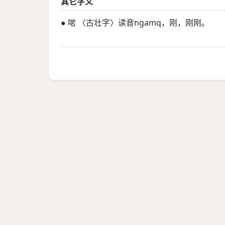
其它字义
● 啱 〈古壮字〉读音ngamq，刚，刚刚。