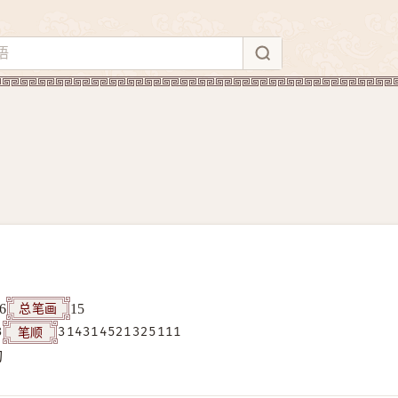
总笔画
6
15
笔顺
3
314314521325111
构