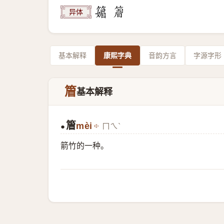
异体
基本解释
康熙字典
音韵方言
字源字形
篃
基本解释
篃
mèi
ㄇㄟˋ
●
箭竹的一种。