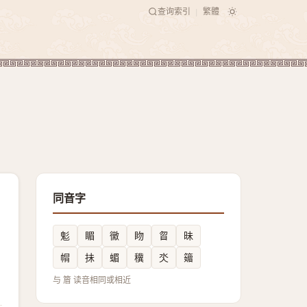
查询索引
繁體
|
同音字
鬽
睸
黴
䀛
䀜
昧
㡌
抺
蝞
䆊
氼
䉋
与 篃 读音相同或相近