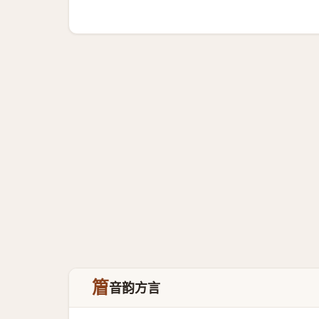
篃
音韵方言