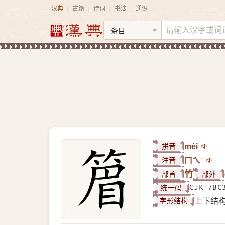
汉典
古籍
诗词
书法
通识
|
|
|
|
拼音
mèi
注音
ㄇㄟˋ
部首
竹
部外
统一码
CJK 7BC
字形结构
上下结