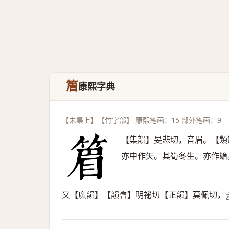
篃
康熙字典
【未集上】【竹字部】 康熙笔画：15 部外笔画：9
【集韻】旻悲切，音眉。【類
亦中作矢。其筍冬生。亦作䉋
又【廣韻】【韻會】明祕切【正韻】莫佩切，