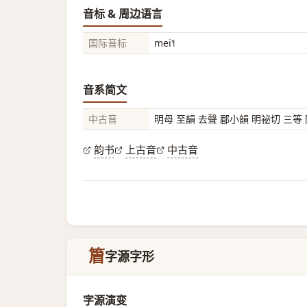
音标 & 周边语言
国际音标
mei˥˧
音系简文
中古音
明母 至韻 去聲 郿小韻 明祕切 三等
韵书
上古音
中古音
篃
字源字形
字源演变