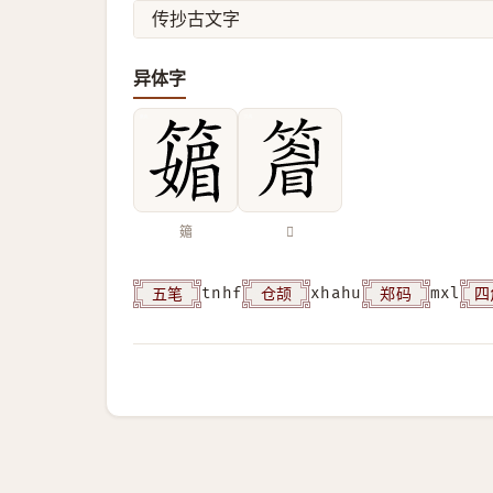
传抄古文字
异体字
䉋
𥴔
五笔
仓颉
郑码
四
tnhf
xhahu
mxl