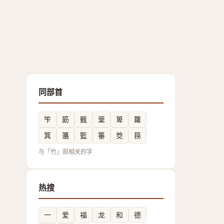
同部首
笇
筯
籈
䉎
箄
籮
箕
籩
籃
箠
筊
箉
与「竹」部相关的字
热搜
一
爱
福
龙
和
德