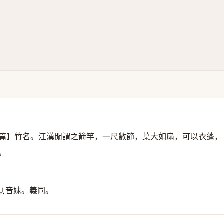
篇】竹名。江漢閒謂之箭竿，一尺數節，葉大如扇，可以衣蓬，
。
音妹。義同。
𠀤