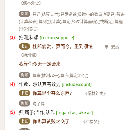
《儒林外史》
例如
算还(结算支付);算尽镏铢(极微小的数量也要算);算来
(计算起来);算刻(犹计算);算定(经过计算而确定或断定);算程
(计算路程)
推测;料想
[reckon;suppose]
书证
杜郎俊赏，算而今，重到须惊
——
宋· 姜夔
《扬州慢》
我算你今天一定会来
例如
算来(推测起来);算应(算定;料定)
作数，承认其有效力
[include;count]
书证
你算是个甚么东西?
——
《儒林外史》
例如
说了算
归;属于;当作;认作
[regard as;take as]
书证
你也算贫贱之交了
——
《红楼梦》