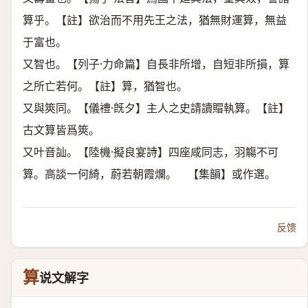
算乎。【註】欲治而不用先王之法，猶無財運算，無益
于富也。
又智也。【列子·力命篇】自長非所增，自短非所損，算
之所亡若何。【註】算，猶智也。
又與筴同。【儀禮·旣夕】主人之史請讀賵執算。【註】
古文算皆爲筴。
又叶音訕。【陸機·擬良宴詩】四座咸同志，羽觴不可
算。高談一何綺，蔚若朝霞爛。 【集韻】或作選。
反馈
算
说文解字