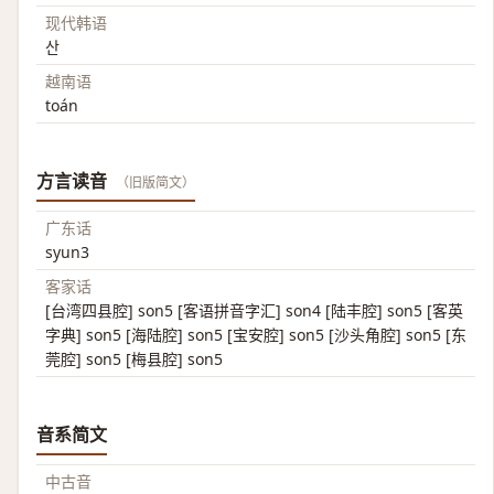
现代韩语
산
越南语
toán
方言读音
（旧版简文）
广东话
syun3
客家话
[台湾四县腔] son5 [客语拼音字汇] son4 [陆丰腔] son5 [客英
字典] son5 [海陆腔] son5 [宝安腔] son5 [沙头角腔] son5 [东
莞腔] son5 [梅县腔] son5
音系简文
中古音