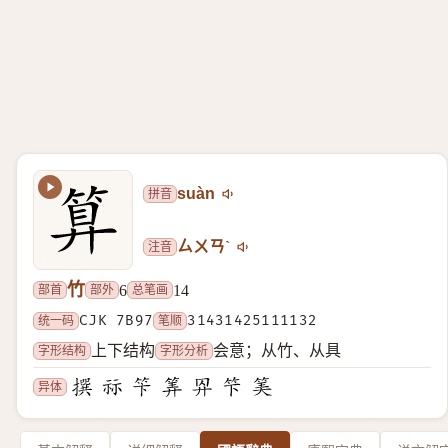
拼音
suàn
注音
ㄙㄨㄢˋ
竹
部首
部外
总笔画
6
14
统一码
CJK 7B97
笔顺
31431425111132
字形结构
字形分析
上下结构
会意；从竹、从具
异体