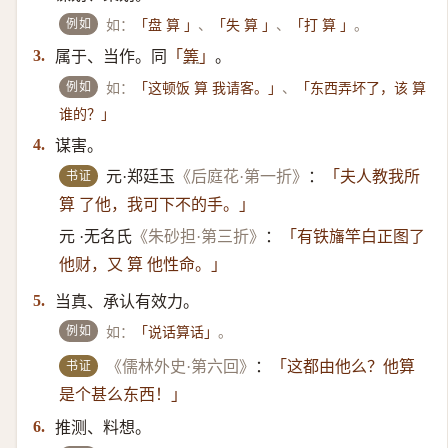
例如
如：
、
、
。
「盘 算 」
「失 算 」
「打 算 」
属于、当作。同
。
3.
「
筭
」
例如
如：
、
「这顿饭 算 我请客。」
「东西弄坏了，该 算
谁的？」
谋害。
4.
书证
元·郑廷玉
《后庭花·第一折》
：
「夫人教我所
算 了他，我可下不的手。」
元 ·无名氏
《朱砂担·第三折》
：
「有铁旛竿白正图了
他财，又 算 他性命。」
当真、承认有效力。
5.
例如
如：
。
「说话算话」
书证
《儒林外史·第六回》
：
「这都由他么？他算
是个甚么东西！」
推测、料想。
6.