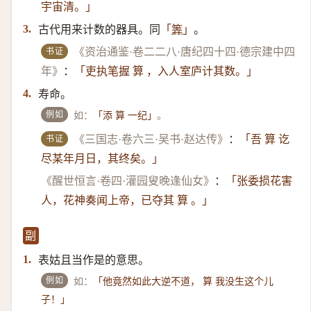
宇宙清。」
古代用来计数的器具。同
。
3.
「
筭
」
书证
《资治通鉴·卷二二八·唐纪四十四·德宗建中四
年》
：
「吏执笔握 算 ，入人室庐计其数。」
寿命。
4.
例如
如：
。
「添 算 一纪」
书证
《三国志·卷六三·吴书·赵达传》
：
「吾 算 讫
尽某年月日，其终矣。」
《醒世恒言·卷四·灌园叟晚逢仙女》
：
「张委损花害
人，花神奏闻上帝，已夺其 算 。」
副
表姑且当作是的意思。
1.
例如
如：
「他竟然如此大逆不道， 算 我没生这个儿
子！」