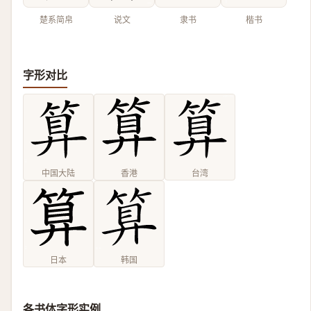
楚系简帛
说文
隶书
楷书
字形对比
中国大陆
香港
台湾
日本
韩国
各书体字形实例