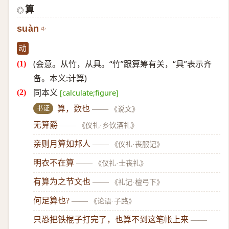
算
◎
suàn
动
(会意。从竹，从具。“竹”跟算筹有关，“具”表示齐
备。本义:计算)
同本义
[calculate;figure]
书证
算，数也
——
《说文》
无算爵
——
《仪礼·乡饮酒礼》
亲则月算如邦人
——
《仪礼·丧服记》
明衣不在算
——
《仪礼·士丧礼》
有算为之节文也
——
《礼记·檀弓下》
何足算也?
——
《论语·子路》
只恐把铁棍子打完了，也算不到这笔帐上来
——