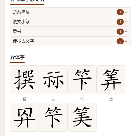
1
楚系简帛
1
说文小篆
1
隶书
3
传抄古文字
异体字
撰
祘
笇
筭