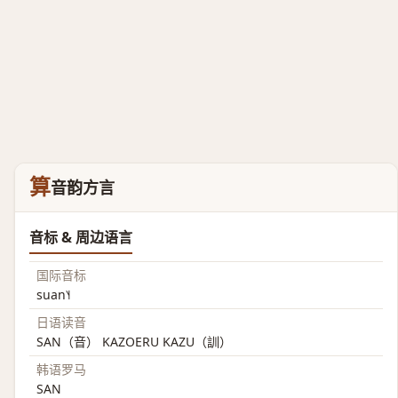
算
音韵方言
音标 & 周边语言
国际音标
suan˥˧
日语读音
SAN（音） KAZOERU KAZU（訓）
韩语罗马
SAN