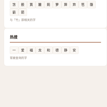
笘
籨
篔
籭
䈟
箩
簈
筓
竾
箻
䉧
箭
与「竹」部相关的字
热搜
一
爱
福
龙
和
德
静
安
常被查询的字