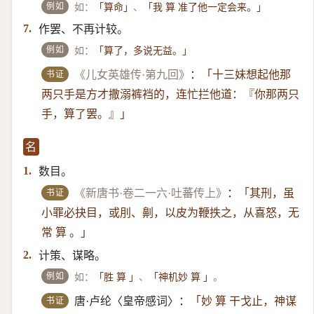
例如
如：
、
「算命」
「我 算 准了他一定会来。」
作罢、不再计较。
7.
例如
如：
「算了，多说无益。」
书证
《儿女英雄传·第九回》
：
「十三妹想起他那
两只手是方才撒溺裤裆的，连忙拦他道：『你那两只
手，算了罢。』」
名
数目。
1.
书证
《新唐书·卷二一六·吐蕃传上》
：
「其刑，虽
小罪必抉目，或刖、劓，以皮为鞭抶之，从喜怒，无
常 算 。」
计策、谋略。
2.
例如
如：
、
。
「胜 算 」
「神机妙 算 」
书证
唐·卢纶〈皇帝感词〉：
「妙 算 干戈止，神谋