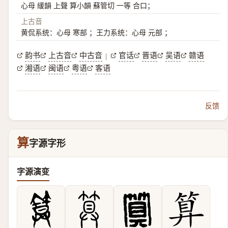
心母 緩韻 上聲 算小韻 蘇管切 一等 合口；
上古音
黄侃系统：心母 寒部 ；王力系统：心母 元部 ；
韵书
上古音
中古音
官话
晋语
吴语
赣语
|
湘语
闽语
粤语
客语
反馈
算
字源字形
字源演变