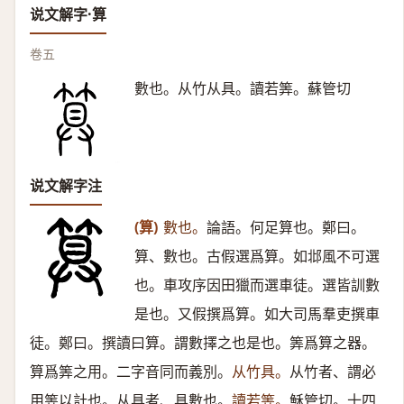
说文解字·算
卷五
數也。从竹从具。讀若筭。蘇管切
说文解字注
(算)
數也。
論語。何足算也。鄭曰。
算、數也。古假選爲算。如邶風不可選
也。車攻序因田獵而選車徒。選皆訓數
是也。又假撰爲算。如大司馬羣吏撰車
徒。鄭曰。撰讀曰算。謂數擇之也是也。筭爲算之器。
算爲筭之用。二字音同而義別。
从竹具。
从竹者、謂必
用筭以計也。从具者、具數也。
讀若筭。
穌管切。十四