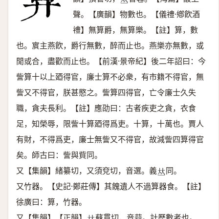
𠀤
聲。【廣韻】物數也。【儀禮·鄕飮酒
禮】無算爵，無算樂。【註】算，數
也。賔主燕飮，爵行無數，醉而止也。燕樂亦無數，或
閒或合，盡歡而止也。【前漢·景帝紀】後二年詔曰：今
訾算十以上廼得官，廉士算不必衆，有市籍不得官，無
訾又不得官，朕甚愍之。訾算四得官，亡令廉士久失
職，貪夫長利。【註】應劭曰：古者疾吏之貪，衣食
足，知榮辱，限訾十算廼得爲吏。十算，十萬也。賈人
有財，不得爲吏，廉士無訾又不得官，故減訾四算得官
矣。師古曰：訾與貲同。
又【集韻】緒纂切，又須兗切，音選。義
同。
𠀤
又竹器。【史記·鄭莊傳】其餽遺人不過算器食。【註】
徐廣曰：算，竹器。
又【集韻】【正韻】
蘇貫切，音蒜。計歷數者也。