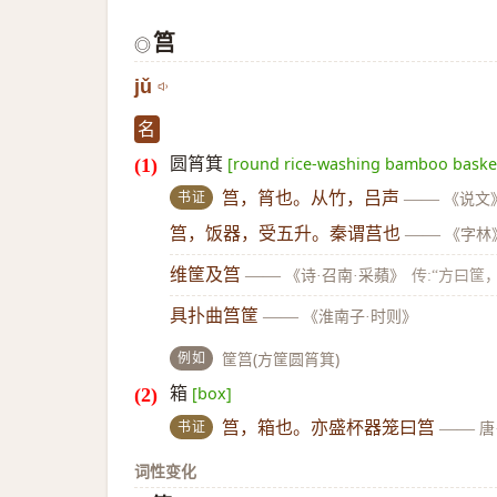
筥
◎
jǔ
名
圆筲箕
[round rice-washing bamboo baske
书证
筥，筲也。从竹，吕声
——
《说文
筥，饭器，受五升。秦谓莒也
——
《字林
维筐及筥
——
《诗·召南·采蘋》
传:“方曰筐
具扑曲筥筐
——
《淮南子·时则》
例如
筐筥(方筐圆筲箕)
箱
[box]
书证
筥，箱也。亦盛杯器笼曰筥
——
唐
词性变化