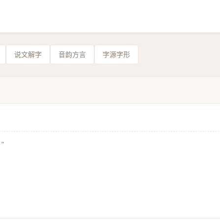
说文解字
音韵方言
字源字形
”