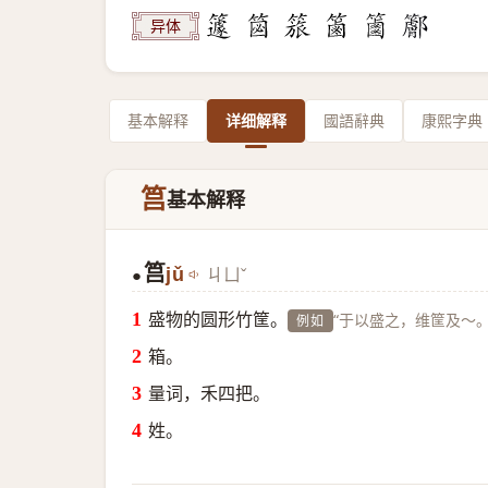
异体
基本解释
详细解释
國語辭典
康熙字典
筥
基本解释
筥
jǔ
ㄐㄩˇ
●
盛物的圆形竹筐。
“于以盛之，维筐及～。
例如
箱。
量词，禾四把。
姓。