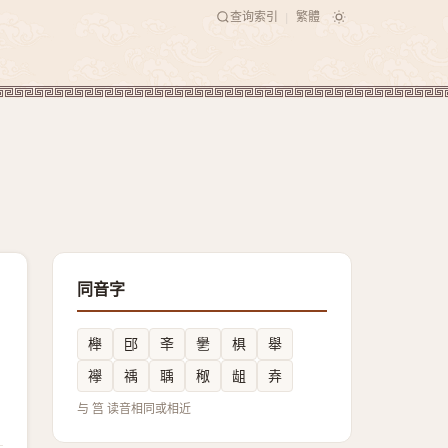
查询索引
繁體
|
同音字
櫸
䢹
㪯
㐦
椇
舉
襷
䄔
聥
䅓
龃
弆
与 筥 读音相同或相近