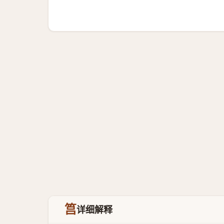
筥
详细解释