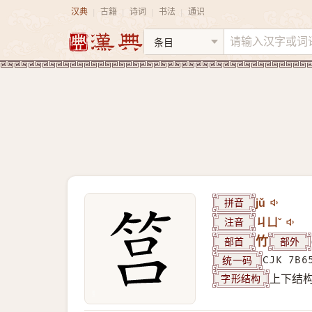
汉典
古籍
诗词
书法
通识
|
|
|
|
拼音
jǔ
注音
ㄐㄩˇ
部首
竹
部外
统一码
CJK 7B6
字形结构
上下结