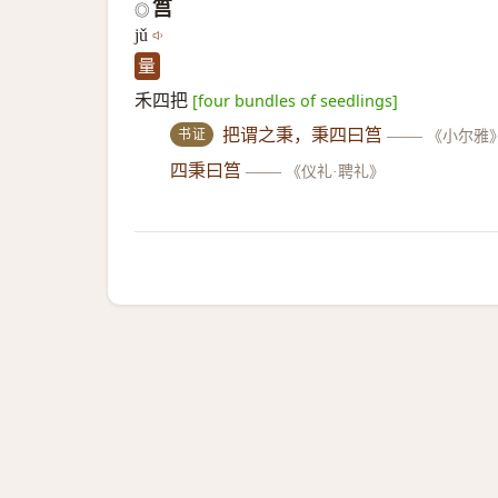
筥
◎
jǔ
量
禾四把
[four bundles of seedlings]
书证
把谓之秉，秉四曰筥
——
《小尔雅
四秉曰筥
——
《仪礼·聘礼》