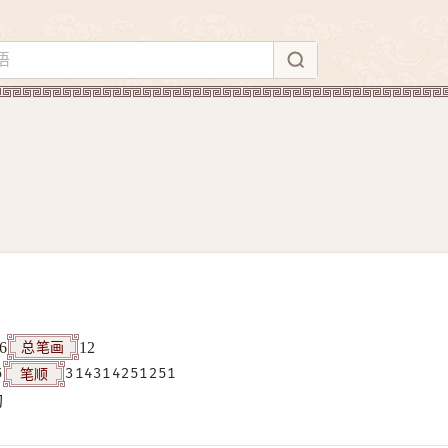
总笔画
6
12
笔顺
5
314314251251
构