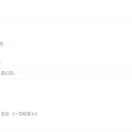
t]
》
》
，圆曰筥。”
·玄应 《一切经音义》