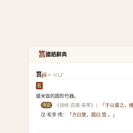
筥
國語辭典
筥
jǔ
ㄐㄩˇ
名
盛米饭的圆形竹器。
书证
《诗经·召南·采苹》
：
「于以盛之，维
汉·毛亨·传：
「方曰筐，圆曰 筥 。」