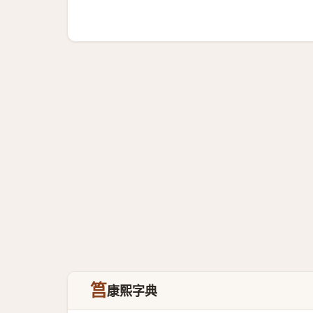
筥
康熙字典