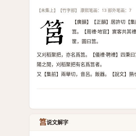
【未集上】【竹字部】 康熙笔画：13 部外笔画：7
【廣韻】【正韻】居許切【集
筥。【周禮·地官】賔客共其
筐，圓曰筥。
又刈稻聚把，亦名爲筥。【儀禮·聘禮】四秉
陽之閒，刈稻聚把有名爲筥者。
又【集前】兩舉切，音呂。飯器。【說文】䈰
筥
说文解字