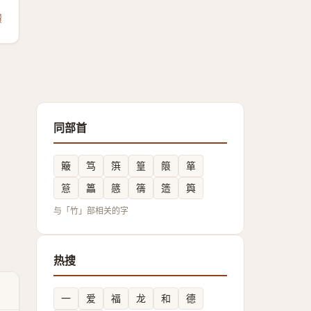
馈
同部首
簸
笃
篊
篁
䈨
箪
䈚
䉪
䉞
篟
簉
籅
与「竹」部相关的字
热搜
一
爱
福
龙
和
德