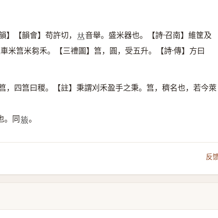
韻】【韻會】苟許切，
音舉。盛米器也。【詩·召南】維筐及
𠀤
禮車米筥米芻禾。【三禮圖】筥，圓，受五升。【詩·傳】方曰
曰筥，四筥曰稯。【註】秉謂刈禾盈手之秉。筥，穧名也，若今萊
也。同
。
𥰠
反