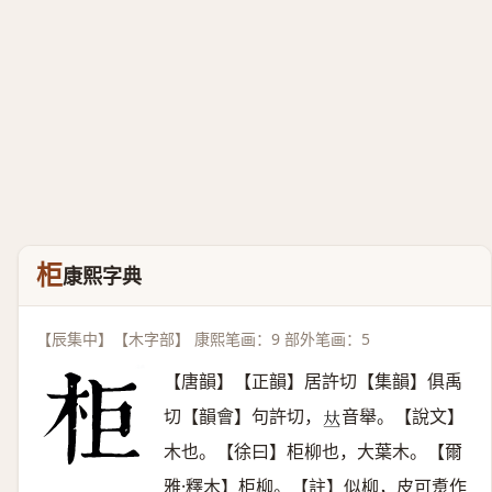
柜
康熙字典
【辰集中】【木字部】 康熙笔画：9 部外笔画：5
【唐韻】【正韻】居許切【集韻】俱禹
切【韻會】句許切，
音舉。【說文】
𠀤
木也。【徐曰】柜柳也，大葉木。【爾
雅·釋木】柜柳。【註】似柳，皮可煑作