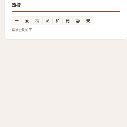
热搜
一
爱
福
龙
和
德
静
安
常被查询的字