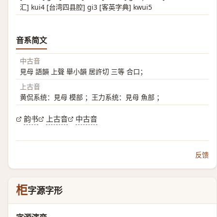
汇] kui4 [台湾四县腔] gi3 [客英字典] kwui5
音系简文
中古音
見母 語韻 上聲 舉小韻 居許切 三等 合口；
上古音
黄侃系统：見母 模部 ；王力系统：見母 魚部 ；
韵书
上古音
中古音
反馈
柜
字源字形