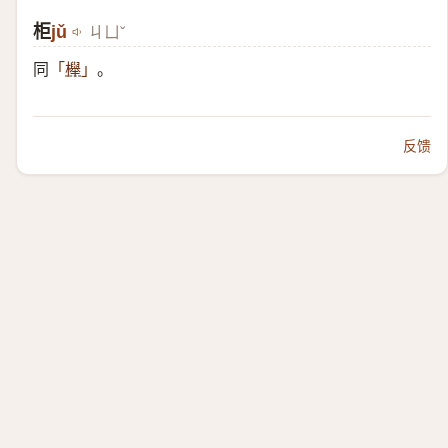
柜
jǔ
ㄐㄩˇ
同
。
「
櫸
」
反馈