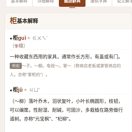
基本解释
详细解释
國語辭典
康熙字典
说文解
柜
基本解释
柜
guì
ㄍㄨㄟˋ
●
（
櫃）
一种收藏东西用的家具，通常作长方形，有盖或有门。
～子。～橱。电视～。掌～（称商店老板或掌管商店的
例如
人。亦称“掌柜的”）。
柜
jǔ
ㄐㄩˇ
●
〔～柳〕落叶乔木，羽状复叶，小叶长椭圆形，枝韧，
可以编筐。性耐湿、耐碱，可固沙，多栽植在路旁做行
道树。亦称“元宝枫”、“杞柳”。