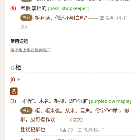
老板;掌柜的
[boss; shopkeeper]
书证
柜有话，你还不明白吗?
——
清 佚名《小五
义》
常用词组
柜橱
柜上
柜台
柜桌
柜子
柜
◎
jǔ
名
同“榉”。木名。柜柳，即“榉柳”
[purpleblow maple]
书证
柜，柜木也。从木，巨声。俗字作“榉”。似
柳，皮可煮作饮
——
《说文》
性犹杞柳也
——
《孟子》
注:“柜柳也。”