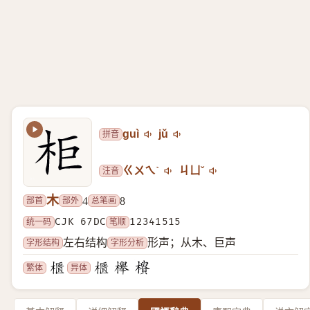
拼音
guì
jǔ
注音
ㄍㄨㄟˋ
ㄐㄩˇ
木
部首
部外
总笔画
4
8
统一码
CJK 67DC
笔顺
12341515
字形结构
字形分析
左右结构
形声；从木、巨声
繁体
异体