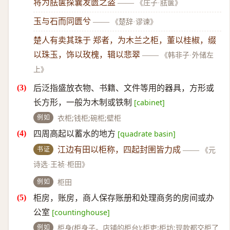
将为胠箧探囊发匮之盗
——
《庄子·胠箧》
玉与石而同匮兮
——
《楚辞·谬谏》
楚人有卖其珠于 郑者，为木兰之柜，董以桂椒，缀
以珠玉，饰以玫槐，辑以悲翠
——
《韩非子·外储左
上》
后泛指盛放衣物、书籍、文件等用的器具，方形或
长方形，一般为木制或铁制
[cabinet]
例如
衣柜;钱柜;碗柜;壁柜
四周高起以蓄水的地方
[quadrate basin]
书证
江边有田以柜称，四起封圉皆力成
——
《元
诗选·王祯·柜田》
例如
柜田
柜房，账房，商人保存账册和处理商务的房间或办
公室
[countinghouse]
例如
柜身(柜身子。店铺的柜台);柜吏;柜坊;现款都交柜了