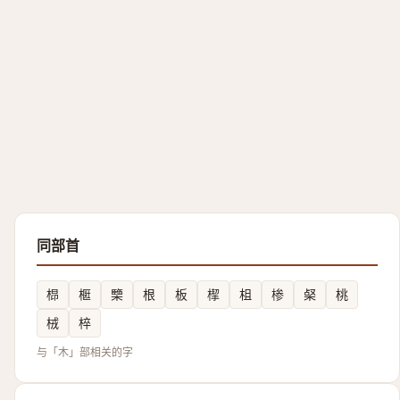
同部首
㭿
㮜
㯺
根
板
㮮
柤
椮
梷
桃
㭜
椊
与「木」部相关的字