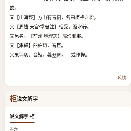
飮。
又【山海經】方山有靑樹，名曰柜格之松。
又【周禮·天官·掌舍註】柜受，溜水器。
又邑名。【前漢·地理志】屬琅邪郡。
又【集韻】臼許切，音巨。
又果羽切，音矩。義
同。 或作櫸。
𠀤
反馈
柜
说文解字
说文解字·柜
卷六