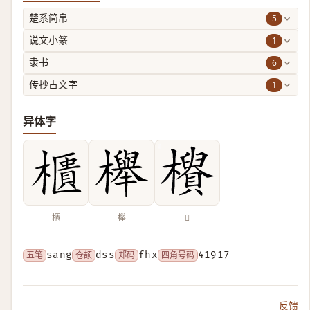
5
楚系简帛
1
说文小篆
6
隶书
1
传抄古文字
异体字
櫃
櫸
𣟨
五笔
sang
仓颉
dss
郑码
fhx
四角号码
41917
反馈