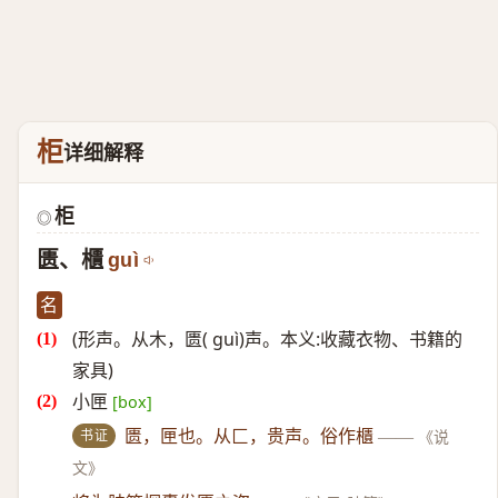
柜
详细解释
柜
◎
匮、櫃
guì
名
(形声。从木，匮( guì)声。本义:收藏衣物、书籍的
家具)
小匣
[box]
书证
匮，匣也。从匚，贵声。俗作櫃
——
《说
文》