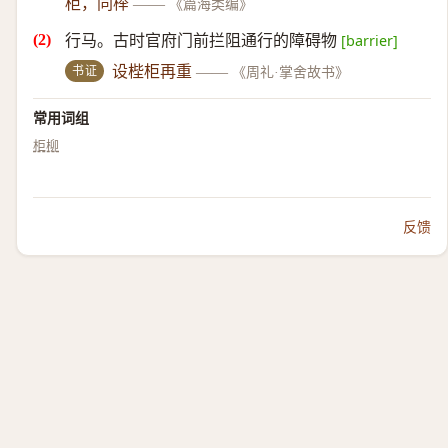
柜，同榉
——
《篇海类编》
行马。古时官府门前拦阻通行的障碍物
[barrier]
书证
设梐柜再重
——
《周礼·掌舍故书》
常用词组
柜柳
反馈