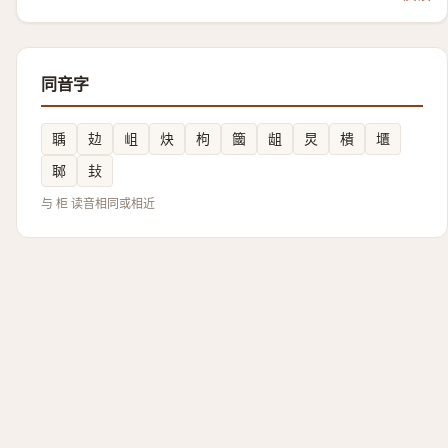
同音字
聥
攰
岨
炔
枸
簂
龃
炅
樻
㙺
郰
㪈
与 柜 读音相同或相近