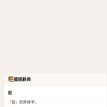
柜
國語辭典
柜
的异体字。
「
柜
」