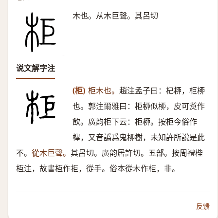
木也。从木巨聲。其呂切
说文解字注
(柜)
柜木也。
趙注孟子曰：杞桺，柜桺
也。郭注爾雅曰：柜桺似桺，皮可煑作
飲。廣韵柜下云：柜桺。按柜今俗作
櫸，又音譌爲鬼桺樹，未知許所說是此
不。
從木巨聲。
其呂切。廣韵居許切。五部。按周禮梐
枑注，故書枑作拒，從手。俗本從木作柜，非。
反馈