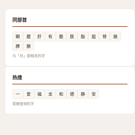
同部首
朙
膍
䏏
有
脆
胲
脂
䏣
膋
腃
脾
䐝
与「月」部相关的字
热搜
一
爱
福
龙
和
德
静
安
常被查询的字