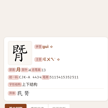
拼音
guì
注音
ㄍㄨㄟˋ
月
部首
部外
总笔画
4
13
统一码
CJK-A 4434
笔顺
5115415352511
字形结构
上下结构
异体