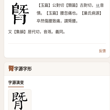
【玉篇】公對切【類篇】古對切，
音
𠀤
憒。【玉篇】腰忽痛也。【巢氏病源】
卒然傷腰致痛，謂䐴腰。
又【集韻】居代切，音漑。義同。
反馈
䐴
字源字形
字源演变