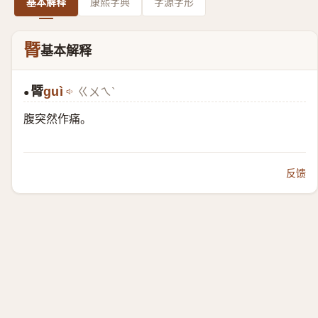
基本解释
康熙字典
字源字形
䐴
基本解释
䐴
guì
ㄍㄨㄟˋ
●
腹突然作痛。
反馈