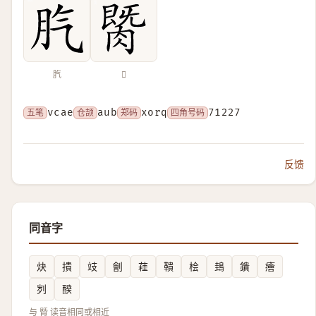
䏗
𦟡
五笔
vcae
仓颉
aub
郑码
xorq
四角号码
71227
反馈
同音字
炔
撌
攱
劊
蓕
鞼
桧
䳏
鐀
癐
刿
䤆
与 䐴 读音相同或相近