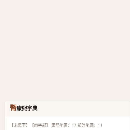
䐴
康熙字典
【未集下】【肉字部】 康熙笔画：17 部外笔画：11