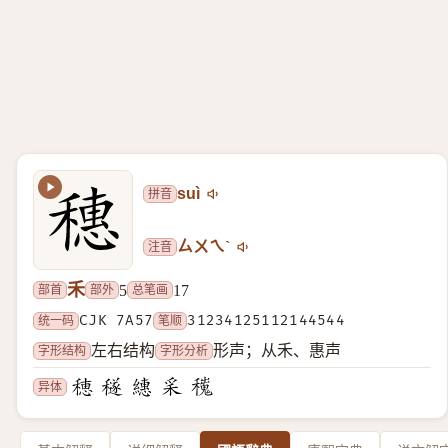
拼音
suì
注音
ㄙㄨㄟˋ
禾
部首
部外
总笔画
5
17
统一码
CJK 7A57
笔顺
31234125112144544
字形结构
字形分析
左右结构
形声；从禾、惠声
异体