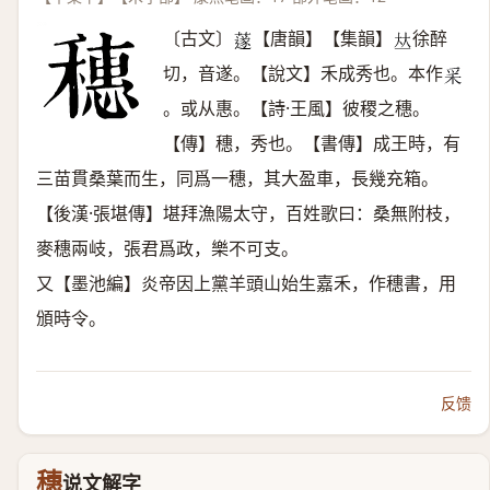
〔古文〕
【唐韻】【集韻】
徐醉
𦼯
𠀤
切，音遂。【說文】禾成秀也。本作
𥝩
。或从惠。【詩·王風】彼稷之穗。
【傳】穗，秀也。【書傳】成王時，有
三苗貫桑葉而生，同爲一穗，其大盈車，長幾充箱。
【後漢·張堪傳】堪拜漁陽太守，百姓歌曰：桑無附枝，
麥穗兩岐，張君爲政，樂不可支。
又【墨池編】炎帝因上黨羊頭山始生嘉禾，作穗書，用
頒時令。
反馈
穗
说文解字