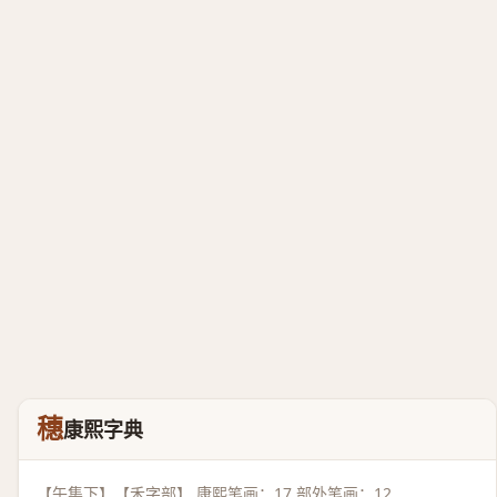
穗
康熙字典
【午集下】【禾字部】 康熙笔画：17 部外笔画：12