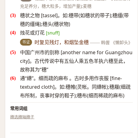
充足养分，穗大粒多，增加产量);麦穗
穗状之物 [tassel]。如:穗带(如穗状的带子);穗缰(带
穗的缰绳);穗头(穗状物)
烛花或灯花
[snuff]
书证
时复见残灯，和烟坠金穗
——
韩偓 《懒卸头》
中国广州市的别称 [another name for Guangzhou
city]。古代传说中有五仙人乘五色羊执六穗至此，
故称其为“穗”
通“繐”。细而疏的麻布 。古时多用作丧服 [fine-
textured cloth]。如:穗帷(灵帐。同繐帐);穗屦(细疏
布所制，丧事时穿的鞋子);穗布(细而稀疏的麻布)
常用词组
穗选
穗轴
穗子