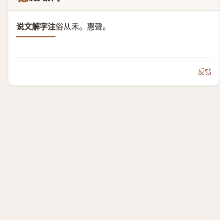
说文解字注
俗从禾。惠聲。
反馈