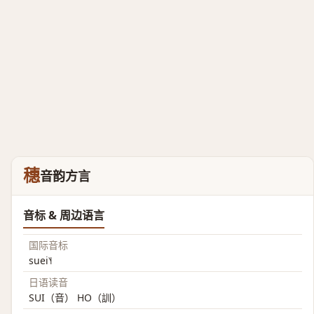
穗
音韵方言
音标 & 周边语言
国际音标
suei˥˧
日语读音
SUI（音） HO（訓）