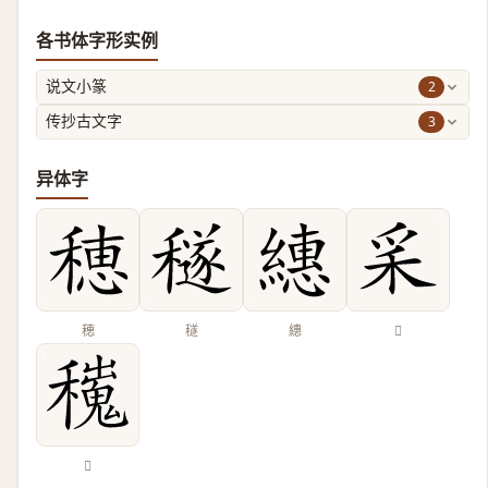
各书体字形实例
2
说文小篆
3
传抄古文字
异体字
穂
穟
繐
𥝩
𥣼