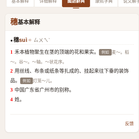
基本解释
详细解释
國語辭典
康熙字典
说文解
穗
基本解释
穗
suì
ㄙㄨㄟˋ
●
禾本植物聚生在茎的顶端的花和果实。
麦～。稻
例如
～。谷～。～轴。～状花序。
用丝线、布条或纸条等扎成的、挂起来往下垂的装饰
品。
灯笼～儿。
例如
中国广东省广州市的别称。
姓。
反馈