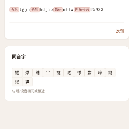
五笔
tgjn
仓颉
hdjip
郑码
mffw
四角号码
25933
反馈
同音字
嬘
煫
鏸
亗
禭
隧
㥞
歲
睟
鐩
繀
誶
与 穗 读音相同或相近