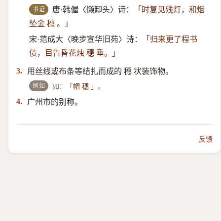
书证
唐·韩偓〈懒卸头〉诗：
「时复见残灯，和烟
坠金 穗 。」
宋·范成大〈晚步宣华旧苑〉诗：
「归来更了程书
债，目眚昏花烛 穗 垂。」
用丝线或布条等结扎而成的 穗 状装饰物。
3.
例如
如：
。
「帽 穗 」
广州市的别称。
4.
反馈