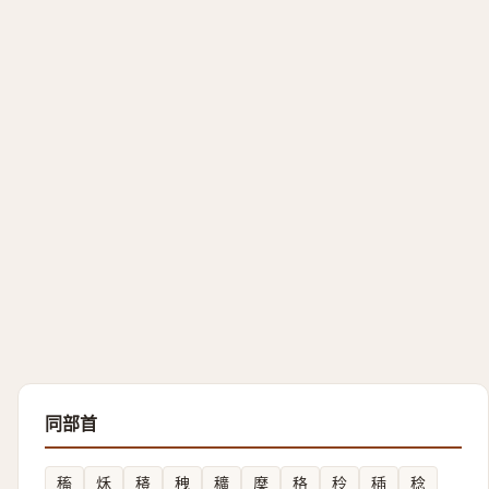
同部首
稸
秌
䅩
䄿
穬
穈
䅂
秢
䅤
稔