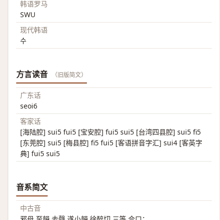
韩语罗马
SWU
现代韩语
수
方言读音
（旧版简文）
广东话
seoi6
客家话
[海陆腔] sui5 fui5 [宝安腔] fui5 sui5 [台湾四县腔] sui5 fi5
[东莞腔] sui5 [梅县腔] fi5 fui5 [客语拼音字汇] sui4 [客英字
典] fui5 sui5
音系简文
中古音
邪母 至韻 去聲 遂小韻 徐醉切 三等 合口；