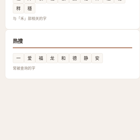
秚
穩
与「禾」部相关的字
热搜
一
爱
福
龙
和
德
静
安
常被查询的字