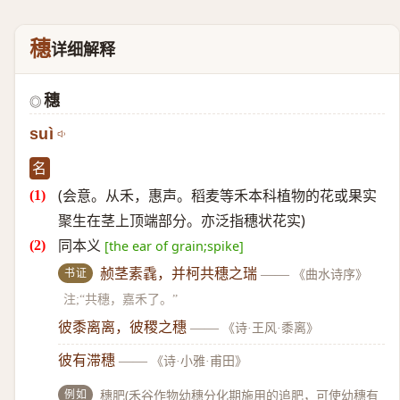
穗
详细解释
穗
◎
suì
名
(会意。从禾，惠声。稻麦等禾本科植物的花或果实
聚生在茎上顶端部分。亦泛指穗状花实)
同本义
[the ear of grain;spike]
书证
赪茎素毳，并柯共穗之瑞
——
《曲水诗序》
注;“共穗，嘉禾了。”
彼黍离离，彼稷之穗
——
《诗·王风·黍离》
彼有滞穗
——
《诗·小雅·甫田》
例如
穗肥(禾谷作物幼穗分化期施用的追肥，可使幼穗有