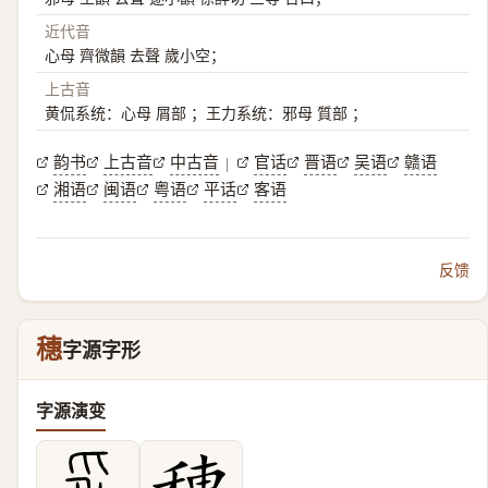
近代音
心母 齊微韻 去聲 歲小空；
上古音
黄侃系统：心母 屑部 ；王力系统：邪母 質部 ；
韵书
上古音
中古音
官话
晋语
吴语
赣语
|
湘语
闽语
粤语
平话
客语
反馈
穗
字源字形
字源演变