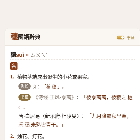
穗
國語辭典
书证
穗
suì
ㄙㄨㄟˋ
名
植物茎端成串聚生的小花或果实。
1.
例如
如：
。
「稻 穗 」
书证
《诗经·王风·黍离》
：
「彼黍离离，彼稷之 穗
。」
唐·白居易〈新乐府·杜陵叟〉：
「九月降霜秋早寒，
禾 穗 未熟皆青干。」
烛花、灯花。
2.