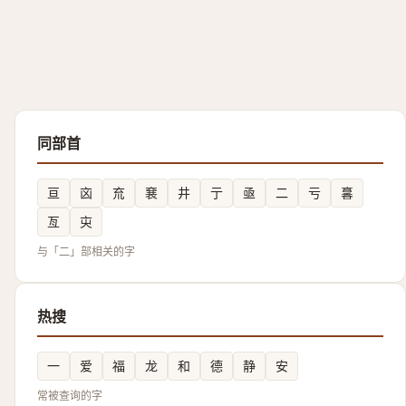
同部首
亘
㐫
㐬
㐮
井
亍
亟
二
亏
㐯
亙
㐪
与「二」部相关的字
热搜
一
爱
福
龙
和
德
静
安
常被查询的字