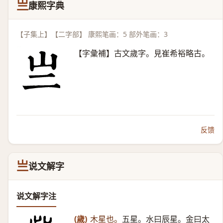
亗
康熙字典
【子集上】【二字部】 康熙笔画：5 部外笔画：3
【字彙補】古文歲字。見崔希裕略古。
反馈
亗
说文解字
说文解字注
(歲)
木星也。
五星。水曰辰星。金曰太