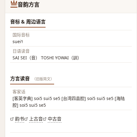
亗
音韵方言
音标 & 周边语言
国际音标
suei˥˧
日语读音
SAI SEI（音） TOSHI YOWAI（訓）
方言读音
（旧版简文）
客家话
[客英字典] soi5 sui5 se5 [台湾四县腔] soi5 sui5 se5 [海陆
腔] soi5 sui5 se5
韵书
上古音
中古音