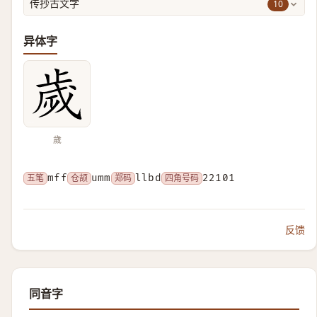
10
传抄古文字
异体字
歲
五笔
mff
仓颉
umm
郑码
llbd
四角号码
22101
反馈
同音字