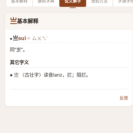
基本解释
康熙字典
说文解字
音韵方言
字源字
亗
基本解释
亗
suì
ㄙㄨㄟˋ
●
同“
岁
”。
其它字义
● 亗 〈古壮字〉读音lanz，拦；阻拦。
反馈