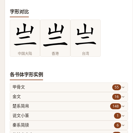
字形对比
中国大陆
香港
台湾
各书体字形实例
55
甲骨文
16
金文
148
楚系简帛
1
说文小篆
6
秦系简牍