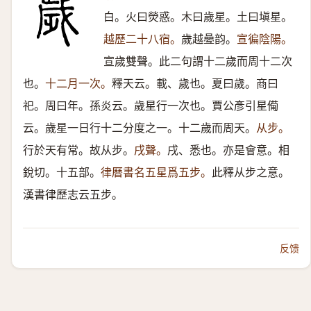
白。火曰熒惑。木曰歲星。土曰塡星。
越歷二十八宿。
歲越㬪韵。
宣徧陰陽。
宣歲雙聲。此二句謂十二歲而周十二次
也。
十二月一次。
釋天云。載、歲也。夏曰歲。商曰
祀。周曰年。孫炎云。歲星行一次也。賈公彥引星僃
云。歲星一日行十二分度之一。十二歲而周天。
从步。
行於天有常。故从步。
戌聲。
戌、悉也。亦是會意。相
銳切。十五部。
律曆書名五星爲五步。
此釋从步之意。
漢書律歷志云五步。
反馈