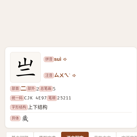
拼音
suì
注音
ㄙㄨㄟˋ
二
部首
部外
总笔画
2
5
统一码
CJK 4E97
笔顺
25211
字形结构
上下结构
异体