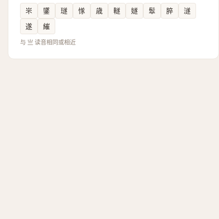
㞸
鐆
璲
㥞
歳
䡵
嬘
䯿
脺
澻
遂
繀
与 亗 读音相同或相近