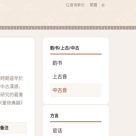
查询索引
繁體
|
韵书/上古/中古
韵书
上古音
的時期遠早於
構中古漢語，
中古音
音研究的最重
宋重修廣韻》
方言
备注
官话