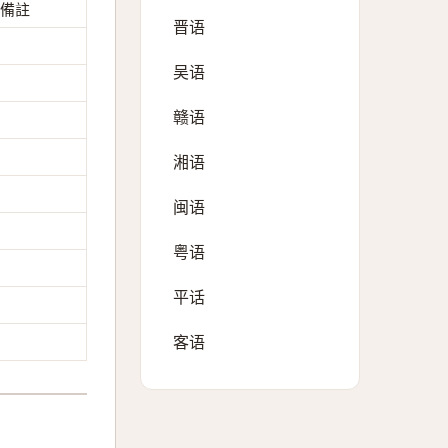
備註
晋语
吴语
赣语
湘语
闽语
粤语
平话
客语