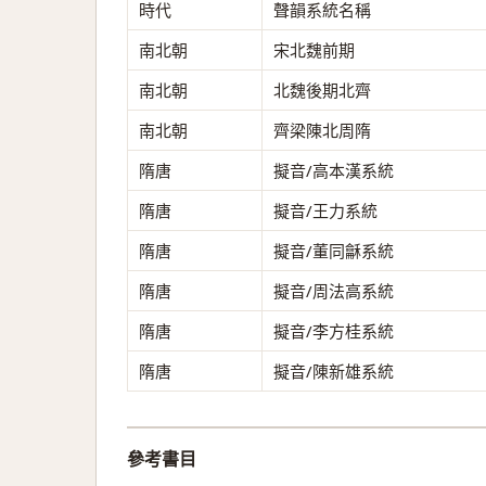
時代
聲韻系統名稱
南北朝
宋北魏前期
南北朝
北魏後期北齊
南北朝
齊梁陳北周隋
隋唐
擬音/高本漢系統
隋唐
擬音/王力系統
隋唐
擬音/董同龢系統
隋唐
擬音/周法高系統
隋唐
擬音/李方桂系統
隋唐
擬音/陳新雄系統
參考書目