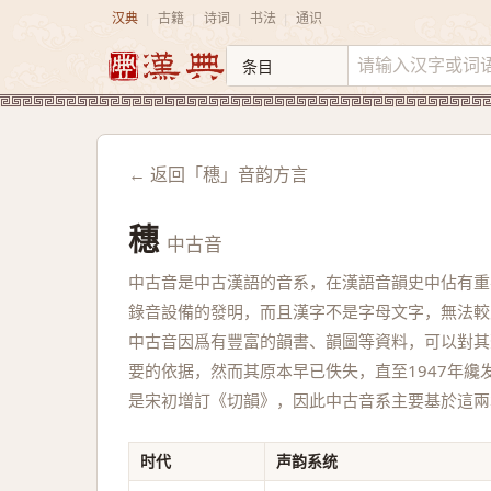
汉典
古籍
诗词
书法
通识
|
|
|
|
← 返回「穗」音韵方言
穗
中古音
中古音是中古漢語的音系，在漢語音韻史中佔有重
錄音設備的發明，而且漢字不是字母文字，無法較
中古音因爲有豐富的韻書、韻圖等資料，可以對其
要的依据，然而其原本早已佚失，直至1947年
是宋初增訂《切韻》，因此中古音系主要基於這兩
时代
声韵系统