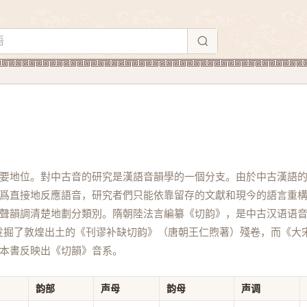
要地位。對中古音的研究是漢語音韻學的一個分支。由於中古漢語
爲直接地反應語音，研究者們只能依靠留存的文獻和現今的語言重
聲韻調清楚地劃分類別。隋朝陸法言編纂《切韵》，是中古汉语语
纔发掘了敦煌出土的《刊谬补缺切韵》（唐朝王仁煦著）殘卷，而《大
本書反映出《切韻》音系。
韵部
声母
韵母
声调