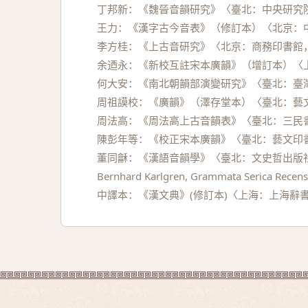
丁邦新：《魏晉音韻研究》〈臺北：中央研究院
王力：《漢字古今音表》（修訂本）〈北京：中
李方桂：《上古音研究》〈北京：商務印書館，
余迺永：《新校互註宋本廣韻》（增訂本）〈上
何大安：《南北朝韻部演變研究》〈臺北：臺灣
周祖謨校：《廣韻》（澤存堂本）〈臺北：藝文
周法高：《周法高上古音韻表》〈臺北：三民書
陳彭年等：《校正宋本廣韻》〈臺北：藝文印書
董同龢：《漢語音韻學》〈臺北：文史哲出版社
Bernhard Karlgren, Grammata Serica Recensa
中譯本：《漢文典》(修訂本)〈上海：上海辭書