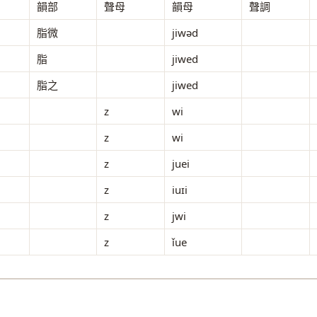
韻部
聲母
韻母
聲調
脂微
jiwəd
脂
jiwed
脂之
jiwed
z
wi
z
wi
z
juei
z
iuɪi
z
jwi
z
ǐue