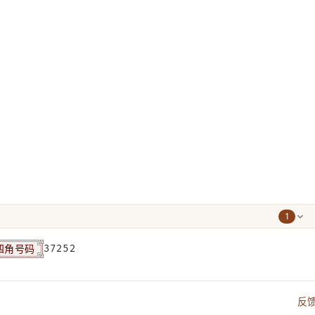
1
四角号码
37252
反