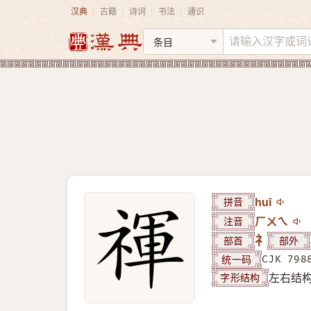
汉典
古籍
诗词
书法
通识
|
|
|
|
拼音
huī
注音
ㄏㄨㄟ
部首
礻
部外
统一码
CJK 798
字形结构
左右结