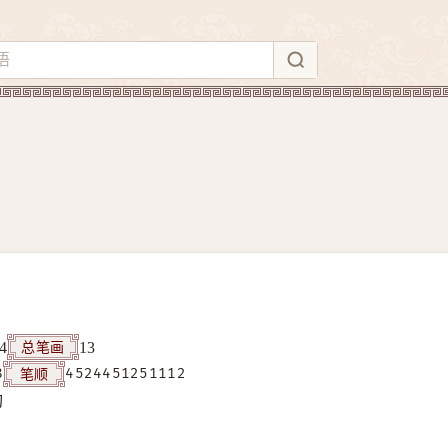
总笔画
4
13
笔顺
8
4524451251112
构