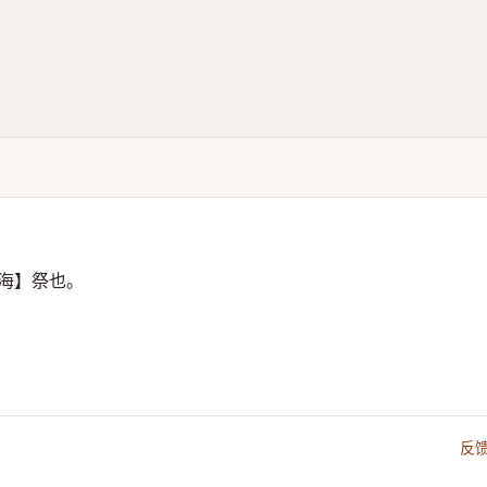
海】祭也。
反