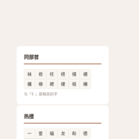
同部首
祙
祣
祍
䄘
䄌
禟
禲
禙
禗
禝
祖
䄤
与「礻」部相关的字
热搜
一
爱
福
龙
和
德