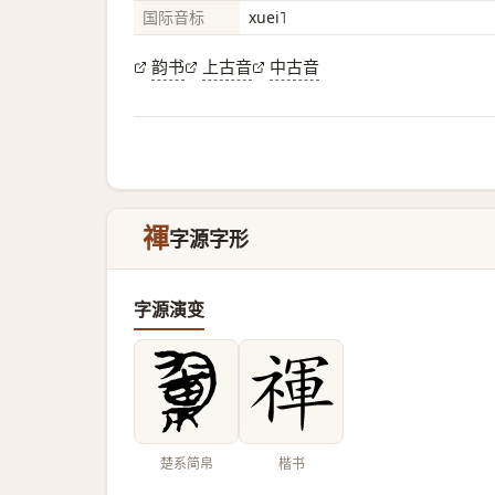
国际音标
xuei˥
韵书
上古音
中古音
禈
字源字形
字源演变
楚系简帛
楷书