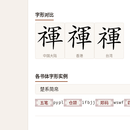
字形对比
中国大陆
香港
台湾
各书体字形实例
楚系简帛
五笔
仓颉
郑码
pypl
ifbjj
wswf