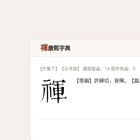
禈
康熙字典
【午集下】【示字部】 康熙笔画：14 部外笔画：9
【等韻】許歸切，音暉。【篇