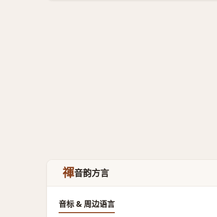
禈
音韵方言
音标 & 周边语言