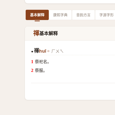
基本解释
康熙字典
音韵方言
字源字形
禈
基本解释
禈
huī
ㄏㄨㄟ
●
祭祀名。
祭服。