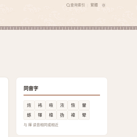
查询索引
繁體
|
同音字
烣
袆
咴
洃
恢
翬
䖶
㹆
椲
㧑
褘
翚
与 禈 读音相同或相近