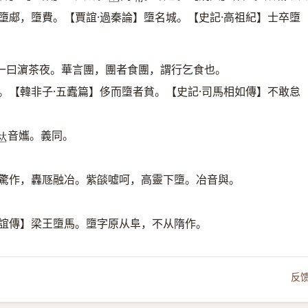
墮郕，墮費。【賈誼·過秦論】墮名城。【史記·高祖紀】士卒墮
一曰濵茶夜。華言團，團者食團，謂行乞食也。
。【韓非子·五蠹篇】侈而墮者貧。【史記·司馬相如傳】不敢怠
音孈。義同。
𠀤
樂驚作，轟豗融冶。紫燄噓呵，高靈下墮。冶音與。
賈誼傳】梁王墮馬。墮字原从阜，不从隋作。
反