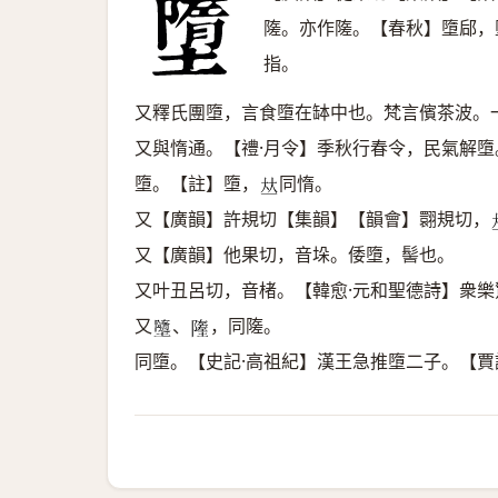
隓。亦作隓。【春秋】墮郈，
指。
又釋氏團墮，言食墮在缽中也。梵言儐茶波。
又與惰通。【禮·月令】季秋行春令，民氣解墮
墮。【註】墮，
同惰。
𠀤
又【廣韻】許規切【集韻】【韻會】翾規切，
又【廣韻】他果切，音垛。倭墮，髻也。
又叶丑呂切，音楮。【韓愈·元和聖德詩】衆
又
、
，同隓。
𡓗
𨼰
同墮。【史記·高祖紀】漢王急推墮二子。【