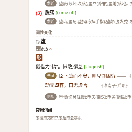
例如
堕废(毁坏;衰落);堕罪(降罪);堕地(落地。
脱落
[come off]
例如
堕齿;堕角;堕指(冻掉手指);堕颠(脱发秃顶
词性变化
堕
◎
墮
duò
形
假借为“惰”。懒散;懈怠
[sluggish]
书证
臣下堕而不忠，则卑辱困穷
——
《
动无堕容，口无虚言
——
《淮南子·兵略》
例如
堕慢(懈怠轻慢);堕夫(懒汉);堕民(惰民)
常用词组
堕楼
堕落
堕马
堕胎
堕云雾中