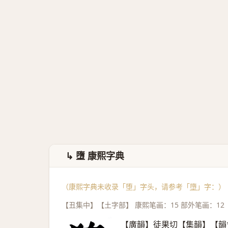
↳ 墮 康熙字典
（康熙字典未收录「堕」字头，请参考「
墮
」字：）
【丑集中】【土字部】 康熙笔画：15 部外笔画：12
【廣韻】徒果切【集韻】【韻