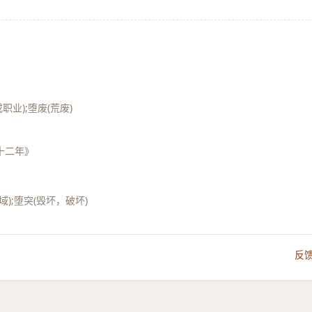
职业);堕废(荒废)
十二年》
毁域);堕突(毁坏，破坏)
反