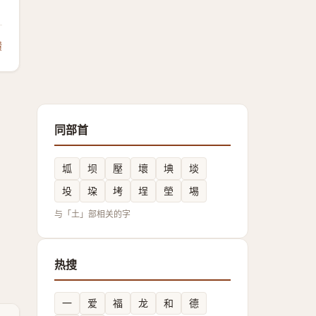
馈
同部首
坬
坝
壓
壞
㙉
埮
坄
垜
㘼
埕
塋
埸
与「土」部相关的字
热搜
一
爱
福
龙
和
德