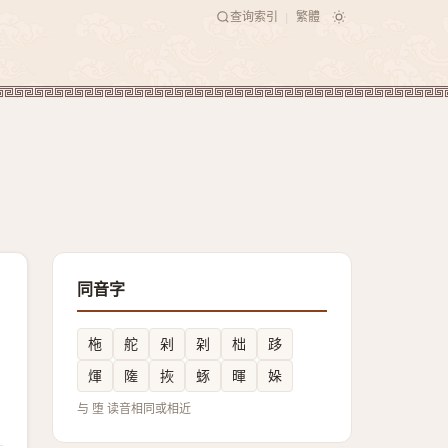
查询索引
繁體
|
同音字
柂
舵
剁
刴
柮
跢
煇
隓
拻
䖶
暉
㛊
与 堕 读音相同或相近