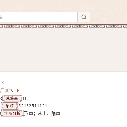
ī
ㄏㄨㄟ
总笔画
3
11
笔顺
5
52132511121
字形分析
构
形声；从土、隋声