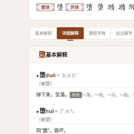
繁体
异体
基本解释
详细解释
康熙字典
说文解字
堕
基本解释
堕
duò
ㄉㄨㄛˋ
●
（
墮）
掉下来，坠落。
～落。～地。～马。～胎。
例如
堕
huī
ㄏㄨㄟ
●
（
墮）
同“
隳
”，毁坏。