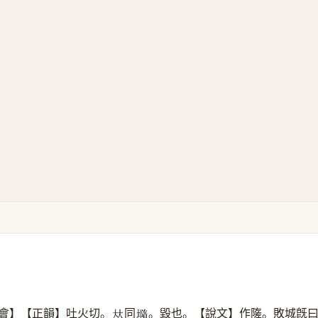
會】【正韻】吐火切。
同
。毀也。【說文】作隓。敗城旣
𠀤
𡐦