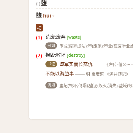
堕
◎
墮
huī
动
荒废;废弃
[waste]
例如
堕成(废弃成法);堕(废驰);堕业(荒废学业或
损毁;败坏
[destroy]
书证
堕军实而长寇仇
——
《左传·僖公三
不能以游堕事
——
明·袁宏道 《满井游记》
例如
堕圮(毁坏;倒塌);堕泥(毁灭;消失);堕域(