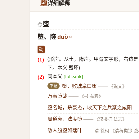
堕
详细解释
堕
◎
墮、隓
duò
动
(形声。从土，隋声。甲骨文字形，右边是“
下。本义:毁坏)
同本义
[fall;sink]
书证
堕，败城阜曰堕
——
《说文》
万事堕哉
——
《书·益稷》
堕名城，杀豪杰，收天下之兵聚之咸阳
—
周道衰，法度堕
——
《汉书·刑法志》
敌人纷堕如落叶
——
清·徐珂 《清稗类钞·