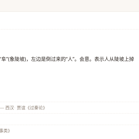
阜”(象陡坡)，左边是倒过来的“人”。会意。表示人从陡坡上掉
—
西汉· 贾谊《过秦论》
战事类》