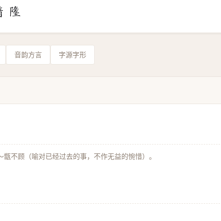
音韵方言
字源字形
～甑不顾（喻对已经过去的事，不作无益的惋惜）。