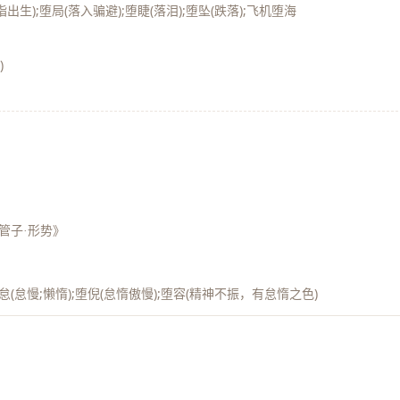
指出生);堕局(落入骗避);堕睫(落泪);堕坠(跌落);飞机堕海
)
管子·形势》
;堕怠(怠慢;懒惰);堕倪(怠惰傲慢);堕容(精神不振，有怠惰之色)