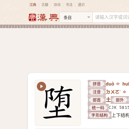
汉典
古籍
诗词
书法
通识
|
|
|
|
拼音
duò
hu
注音
ㄉㄨㄛˋ
部首
土
部外
统一码
CJK 581
字形结构
上下结