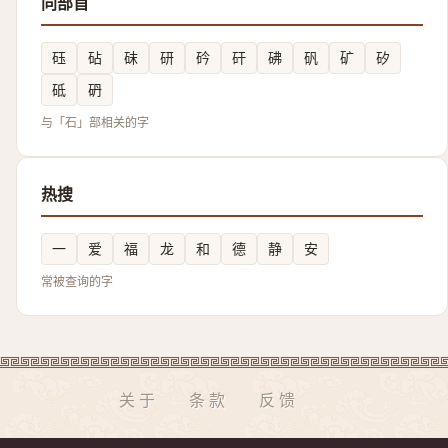
同部首
砡
砧
砞
研
砛
矸
砩
矾
矿
矽
砥
砃
与「石」部相关的字
热搜
一
爱
福
龙
和
德
静
安
常被查询的字
关于
条款
反馈