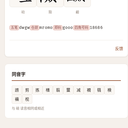
硷
險
鹼
五笔
dwgw
仓颉
mromo
郑码
gooo
四角号码
18686
反馈
同音字
謭
剪
拣
橏
翦
蠒
减
襉
篯
検
襺
枧
与 礆 读音相同或相近