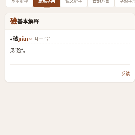
基本解释
康熙字典
说文解字
音韵方言
字源字
礆
基本解释
礆
jiǎn
ㄐㄧㄢˇ
●
见“
硷
”。
反馈