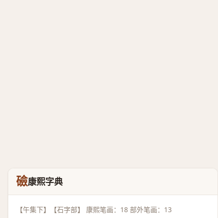
礆
康熙字典
【午集下】【石字部】 康熙笔画：18 部外笔画：13