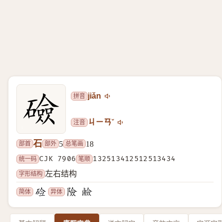
拼音
jiǎn
注音
ㄐㄧㄢˇ
石
部首
部外
总笔画
5
18
统一码
CJK 7906
笔顺
132513412512513434
字形结构
左右结构
简体
异体