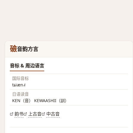
礆
音韵方言
音标 & 周边语言
国际音标
tɕiæn˨˩˦
日语读音
KEN（音） KEWAASHII（訓）
韵书
上古音
中古音