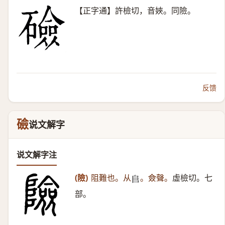
【正字通】許檢切，音㛍。同險。
反馈
礆
说文解字
说文解字注
(險)
阻難也。从
。僉聲。
虛檢切。七
𨸏
部。