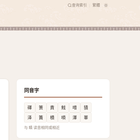
查询索引
繁體
|
同音字
礋
箦
責
䰹
唶
㺓
泽
簀
樍
㖽
澤
睪
与 瞔 读音相同或相近