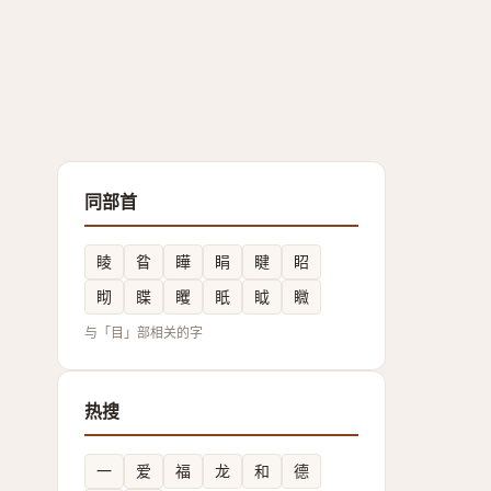
同部首
睖
䀤
瞱
睊
睷
眧
䀙
䁋
䂄
眂
眓
矀
与「目」部相关的字
热搜
一
爱
福
龙
和
德