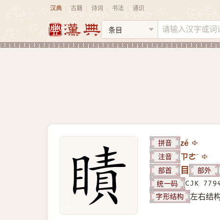
汉典
古籍
诗词
书法
通识
|
|
|
|
拼音
zé
注音
ㄗㄜˊ
部首
目
部外
统一码
CJK 779
字形结构
左右结