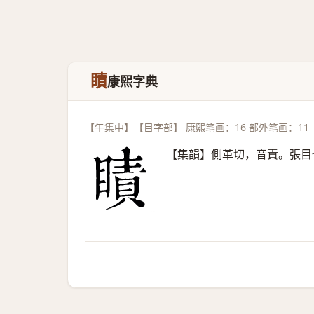
瞔
康熙字典
【午集中】【目字部】 康熙笔画：16 部外笔画：11
【集韻】側革切，音責。張目