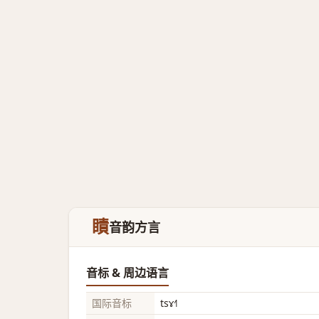
瞔
音韵方言
音标 & 周边语言
国际音标
tsɤ˧˥