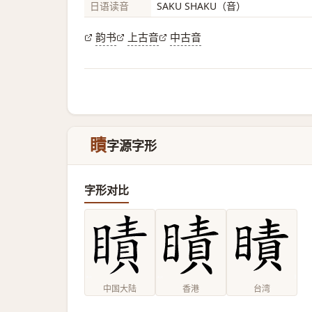
日语读音
SAKU SHAKU（音）
韵书
上古音
中古音
瞔
字源字形
字形对比
中国大陆
香港
台湾