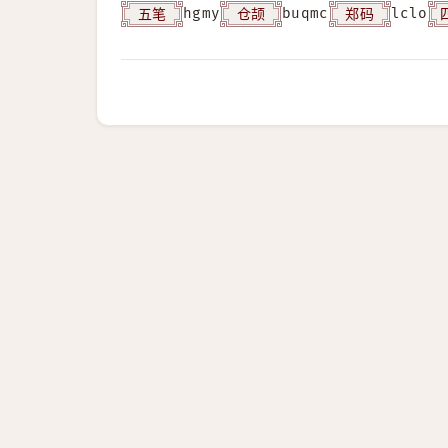
五笔
仓颉
郑码
hgmy
buqmc
lclo