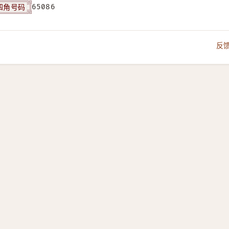
四角号码
65086
反