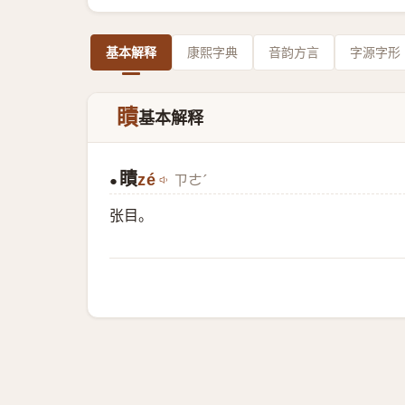
基本解释
康熙字典
音韵方言
字源字形
瞔
基本解释
瞔
zé
ㄗㄜˊ
●
张目。