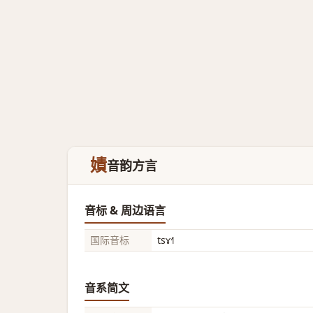
嫧
音韵方言
音标 & 周边语言
国际音标
tsɤ˧˥
音系简文