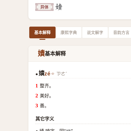
异体
基本解释
康熙字典
说文解字
音韵方言
嫧
基本解释
嫧
zé
ㄗㄜˊ
●
整齐。
美好。
善。
其它字义