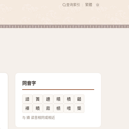
查询索引
繁體
|
同音字
諎
簀
䟄
皟
樍
齰
襗
瞔
䔼
帻
唶
㮣
与 嫧 读音相同或相近