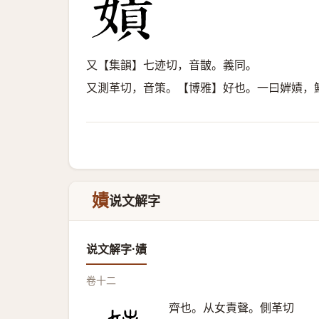
又【集韻】七迹切，音皵。義同。
又測革切，音策。【博雅】好也。一曰婩嫧，
嫧
说文解字
说文解字·嫧
卷十二
齊也。从女責聲。側革切