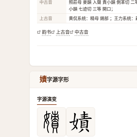
中古音
照莊母 麥韻 入聲 責小韻 側革切 二
小韻 七迹切 三等 開口；
上古音
黄侃系统：精母 錫部 ；王力系统：莊
韵书
上古音
中古音
嫧
字源字形
字源演变