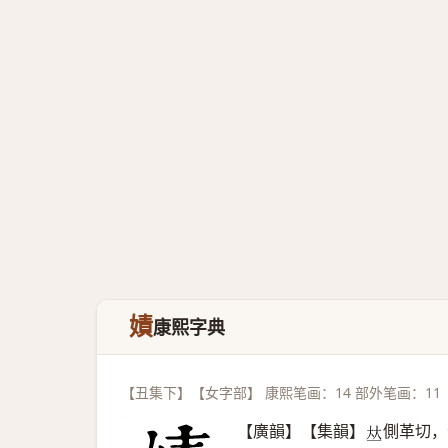
嫧
康熙字典
【丑集下】【女字部】 康熙笔画：14 部外笔画：11
【廣韻】【集韻】
側革切，
𠀤