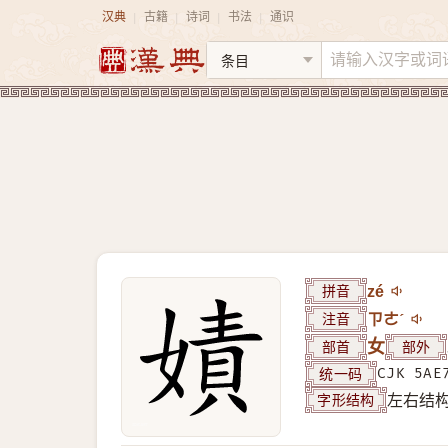
汉典
古籍
诗词
书法
通识
|
|
|
|
拼音
zé
注音
ㄗㄜˊ
部首
女
部外
统一码
CJK 5AE
字形结构
左右结