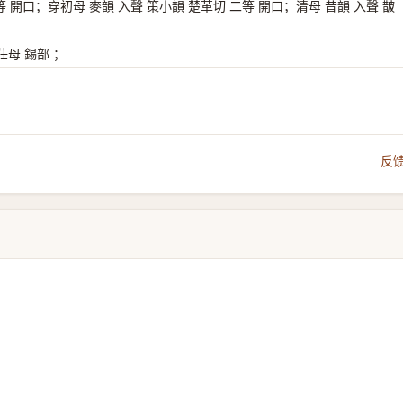
等 開口；穿初母 麥韻 入聲 策小韻 楚革切 二等 開口；清母 昔韻 入聲 皵
母 錫部 ；
反