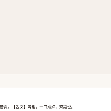
音責。【說文】齊也。一曰嫧娕，齊謹也。