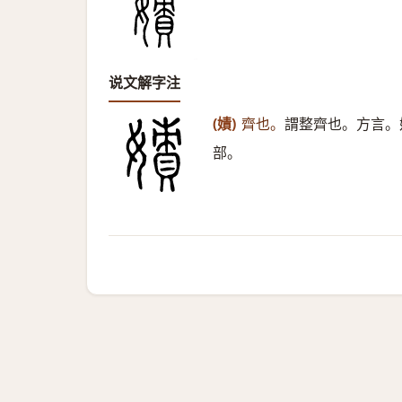
说文解字注
(嫧)
齊也。
謂整齊也。方言。
部。