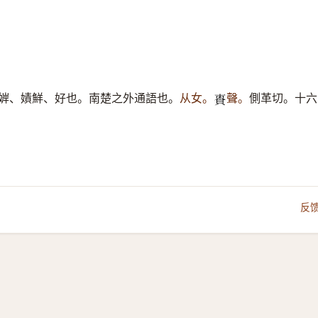
婩、嫧鮮、好也。南楚之外通語也。
从女。
聲。
側革切。十六
𧵩
反