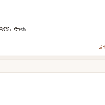
鮮好貌。或作
。
𡢲
反