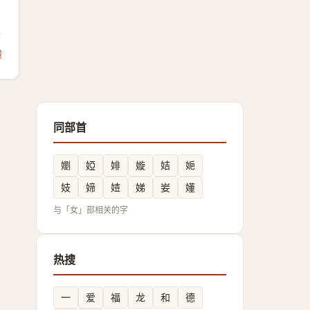
馈
同部首
嬼
婭
婔
嫙
姞
㛂
妓
媂
㛸
娣
妛
嬞
与「女」部相关的字
热搜
一
爱
福
龙
和
德