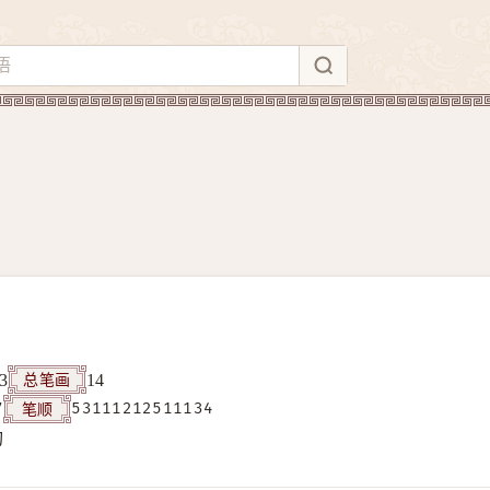
总笔画
3
14
笔顺
7
53111212511134
构