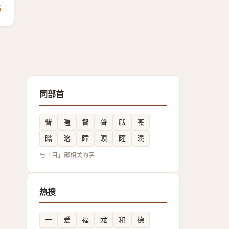
馈
同部首
眥
䁗
眢
䁉
瞂
瞸
瞈
䀩
瞳
瞁
矔
瞣
与「目」部相关的字
热搜
一
爱
福
龙
和
德