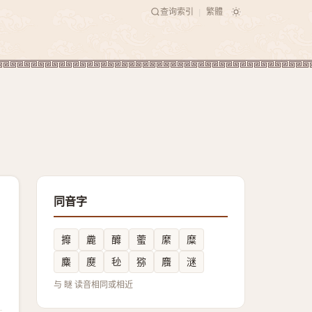
查询索引
繁體
|
同音字
攠
麊
釄
藌
縻
糜
麋
㸏
毜
猕
麛
㴹
与 瞇 读音相同或相近