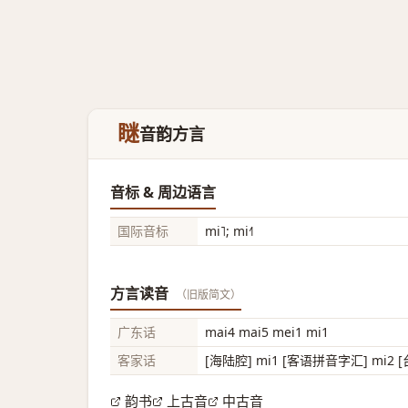
瞇
音韵方言
音标 & 周边语言
国际音标
mi˥; mi˧˥
方言读音
（旧版简文）
广东话
mai4 mai5 mei1 mi1
客家话
[海陆腔] mi1 [客语拼音字汇] mi2 [
韵书
上古音
中古音