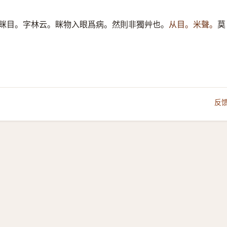
眯目。字林云。眯物入眼爲病。然則非獨艸也。
从目。米聲。
莫
反