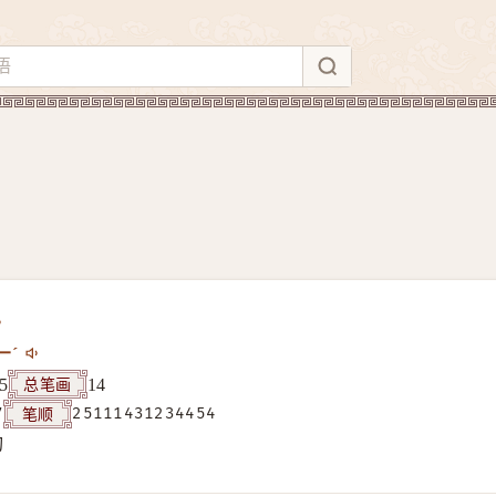
ㄧˊ
总笔画
5
14
笔顺
7
25111431234454
构