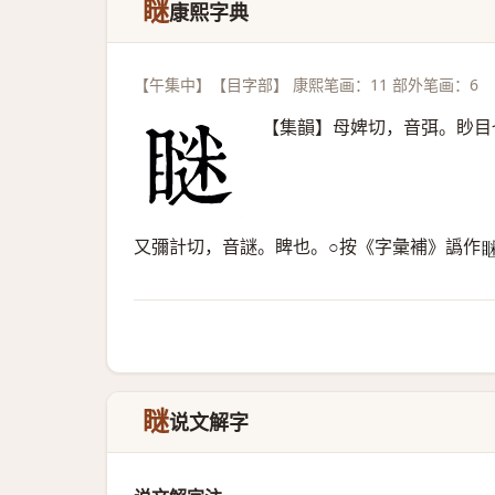
瞇
康熙字典
【午集中】【目字部】 康熙笔画：11 部外笔画：6
【集韻】母婢切，音弭。眇目
又彌計切，音謎。睥也。○按《字彙補》譌作
𥇆
瞇
说文解字