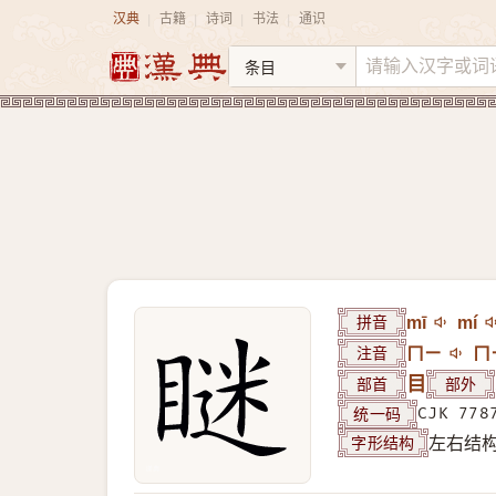
汉典
古籍
诗词
书法
通识
|
|
|
|
拼音
mī
mí
注音
ㄇㄧ
ㄇ
部首
目
部外
统一码
CJK 778
字形结构
左右结