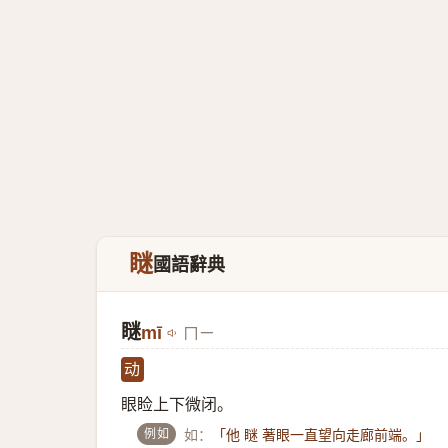
瞇
國語辭典
瞇
mī
ㄇㄧ
动
眼睑上下微闭。
例如
如：
「他 瞇 著眼一直望向走廊前端。」