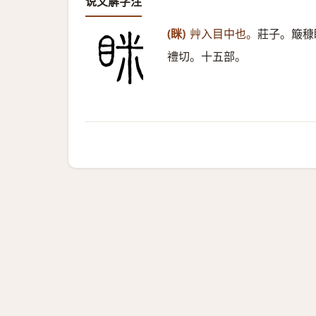
说文解字注
(眯)
艸入目中也。
莊子。簸穅
禮切。十五部。