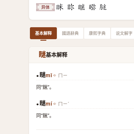
异体
基本解释
國語辭典
康熙字典
说文解字
瞇
基本解释
瞇
mī
ㄇㄧ
●
同“
眯
”。
瞇
mí
ㄇㄧˊ
●
同“
眯
”。