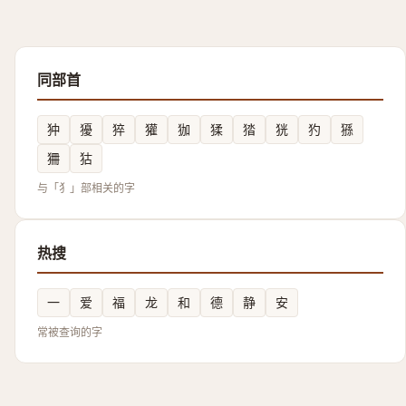
同部首
狆
獶
猝
獾
㹢
猱
㹺
㹰
犳
猻
狦
狜
与「犭」部相关的字
热搜
一
爱
福
龙
和
德
静
安
常被查询的字