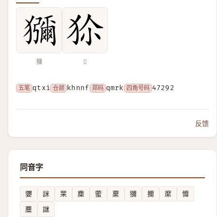
獼
𤝝
五笔
qtxi
仓颉
khnnf
郑码
qmrk
四角号码
47292
反馈
同音字
㜷
詸
䍘
䴢
藌
䕷
獼
擟
縻
戂
蘪
䛧