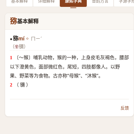
基本解释
详细解释
康熙字典
音韵方言
字源字
猕
基本解释
猕
mí
ㄇㄧˊ
●
（
獼）
〔～猴〕哺乳动物，猴的一种，上身皮毛灰褐色，腰部
以下澄黄色，面部微红色，尾短，四肢都像人。以野
果、野菜等为食物。古亦称“母猴”、“沐猴”。
（ 獼 ）
反馈