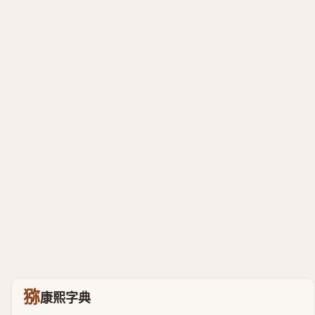
猕
康熙字典