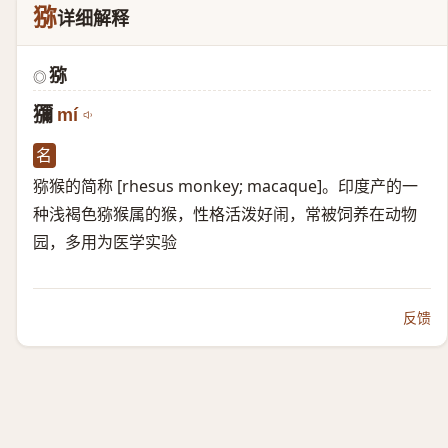
猕
详细解释
猕
◎
獼
mí
名
猕猴的简称 [rhesus monkey; macaque]。印度产的一
种浅褐色猕猴属的猴，性格活泼好闹，常被饲养在动物
园，多用为医学实验
反馈