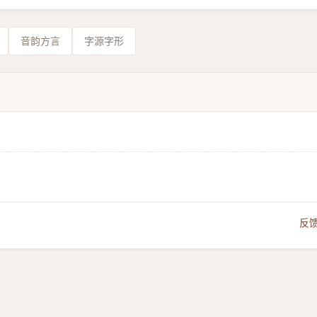
音韵方言
字源字形
反