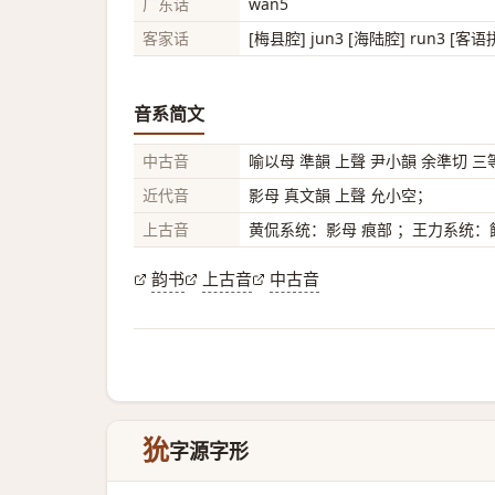
广东话
wan5
客家话
[梅县腔] jun3 [海陆腔] run3 [客语
音系简文
中古音
喻以母 準韻 上聲 尹小韻 余準切 三
近代音
影母 真文韻 上聲 允小空；
上古音
黄侃系统：影母 痕部 ；王力系统：餘
韵书
上古音
中古音
狁
字源字形