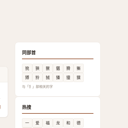
同部首
㹸
狹
㺙
㺧
猾
獑
猼
狑
狨
㺕
獞
獛
与「犭」部相关的字
馈
热搜
一
爱
福
龙
和
德