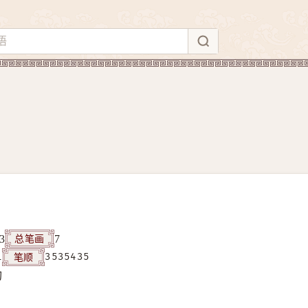
总笔画
3
7
笔顺
1
3535435
构