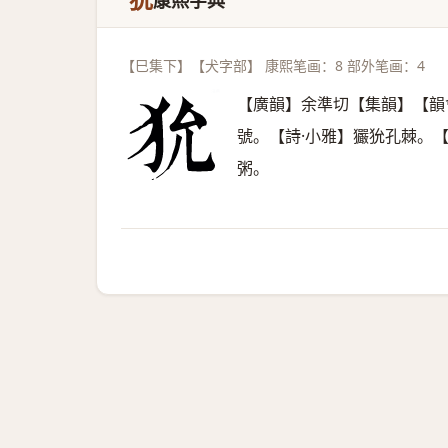
狁
康熙字典
【巳集下】【犬字部】 康熙笔画：8 部外笔画：4
【廣韻】余準切【集韻】【韻
號。【詩·小雅】玁狁孔棘。
粥。