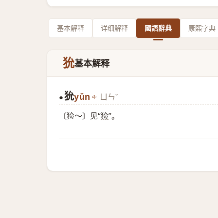
基本解释
详细解释
國語辭典
康熙字典
狁
基本解释
狁
yǔn
ㄩㄣˇ
●
〔猃～〕见“
猃
”。