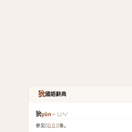
狁
國語辭典
狁
yǔn
ㄩㄣˇ
参见
条。
「
𤞤 狁
」