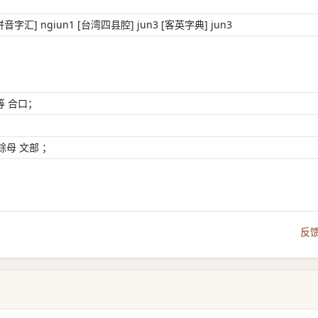
拼音字汇] ngiun1 [台湾四县腔] jun3 [客英字典] jun3
等 合口；
母 文部 ；
反