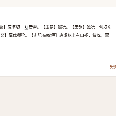
會】庾準切，
音尹。【玉篇】玁狁。【集韻】獫狁，匈奴別
𠀤
【又】薄伐玁狁。【史記·匈奴傳】唐虞以上有山戎，獫狁，葷
反