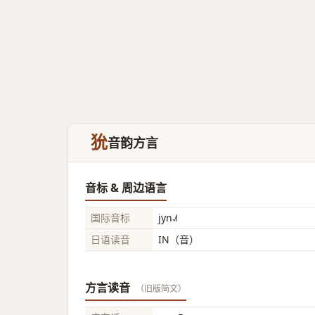
狁
音韵方言
音标 & 周边语言
国际音标
jyn˨˩˦
日语读音
IN（音）
方言读音
（旧版简文）