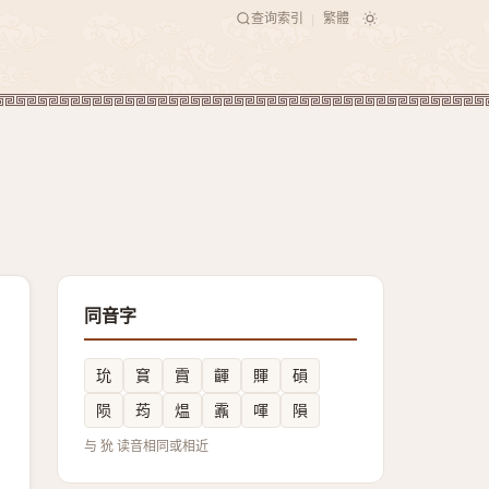
查询索引
繁體
|
同音字
玧
䆬
霣
齳
賱
磒
陨
荺
煴
䨶
喗
隕
与 狁 读音相同或相近