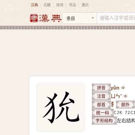
汉典
古籍
诗词
书法
通识
|
|
|
|
拼音
yǔn
注音
ㄩㄣˇ
部首
犭
部外
统一码
CJK 72C
字形结构
左右结