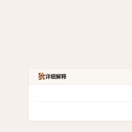
狁
详细解释