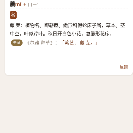
蘪
mí
ㄇㄧˊ
名
蘪 芜：植物名。即蕲茝。繖形科假蛇床子属，草本。茎
中空，叶似芹叶。秋日开白色小花，复繖形花序。
书证
《尔雅·释草》
：
「蕲茝， 蘪 芜。」
反馈