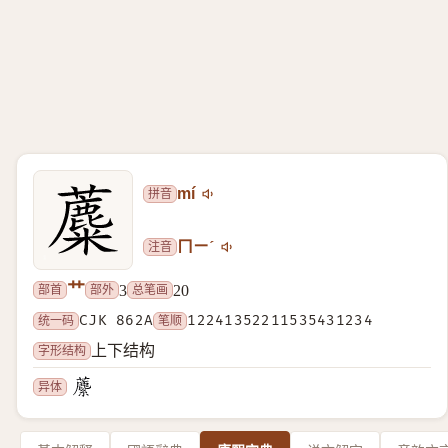
拼音
mí
注音
ㄇㄧˊ
艹
部首
部外
总笔画
3
20
统一码
CJK 862A
笔顺
12241352211535431234
字形结构
上下结构
异体