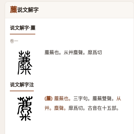
蘪
说文解字
说文解字·蘪
卷一
蘪蕪也。从艸麋聲。靡爲切
说文解字注
(蘪)
蘪蕪也。
三字句。蘪蕪雙聲。
从
艸。麋聲。
靡爲切。古音在十五部。