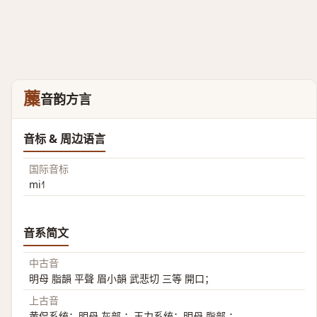
蘪
音韵方言
音标 & 周边语言
国际音标
mi˧˥
音系简文
中古音
明母 脂韻 平聲 眉小韻 武悲切 三等 開口；
上古音
黄侃系统：明母 灰部 ；王力系统：明母 脂部 ；