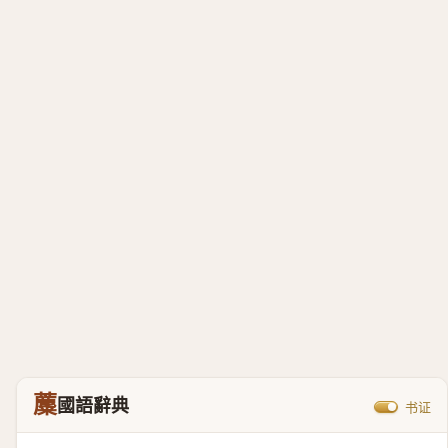
蘪
國語辭典
书证