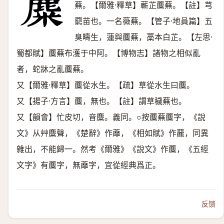
蕪。【爾雅·釋草】蘄芷蘪蕪。【註】芎
藭苗也。一名薇蕪。【管子·地員篇】五
臭疇生，蓮與蘪蕪，藁本白芷。【左思·
蜀都賦】蘪蕪布濩于中阿。【博物志】諸物之相似亂
者，蛇牀之亂蘪蕪。
又【爾雅·釋草】蘪從水生。【疏】草從水生曰蘪。
又【揚子·方言】蘪，無也。【註】謂草穢蕪也。
又【韻會】忙皮切，音麋。義同。○按蘪蕪蘪字，《說
文》从艸麋聲，《楚辭》作蘼，《相如賦》作䕻，同異
雜出，不能歸一。然考《爾雅》《說文》作蘪，《五經
文字》有蘪字，無蘼字，宜從經典爲正。
反馈