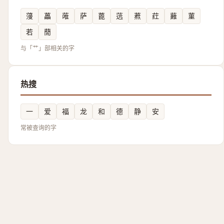
薓
藟
蓶
萨
蓖
䓕
蔒
荭
䕼
菫
若
蕑
与「艹」部相关的字
热搜
一
爱
福
龙
和
德
静
安
常被查询的字