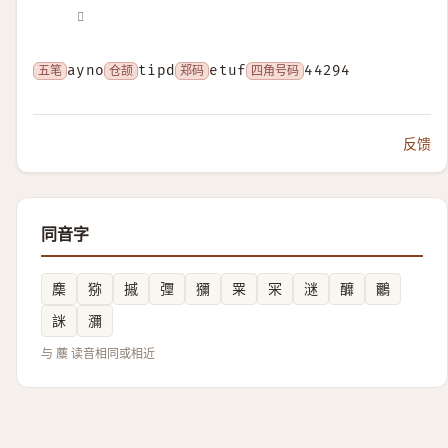
𧃧
五笔
ayno
仓颉
tipd
郑码
etuf
四角号码
44294
反馈
同音字
䴢
猕
摵
㣆
獼
䍘
冞
㴹
釄
鸍
詸
瀰
与 蘪 读音相同或相近