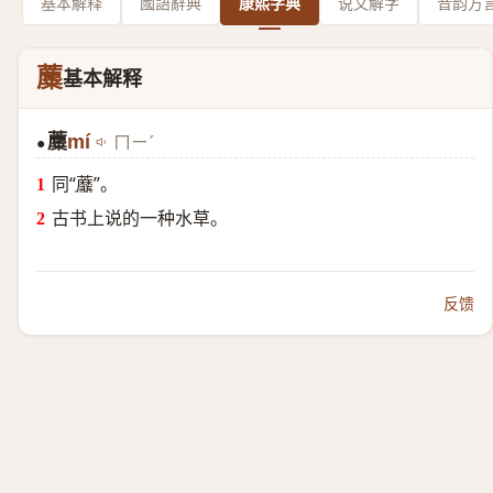
基本解释
國語辭典
康熙字典
说文解字
音韵方
蘪
基本解释
蘪
mí
ㄇㄧˊ
●
同“
蘼
”。
古书上说的一种水草。
反馈