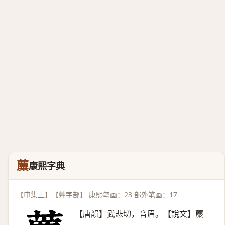
蘪
康熙字典
【申集上】【艸字部】 康熙笔画：23 部外笔画：17
【唐韻】武悲切，音眉。【說文】蘪