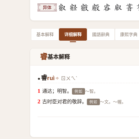
异体
基本解释
详细解释
國語辭典
康熙字典
睿
基本解释
睿
ruì
ㄖㄨㄟˋ
●
通达；明智。
～智。
例如
古时臣对君的敬辞。
～文。～幄。
例如