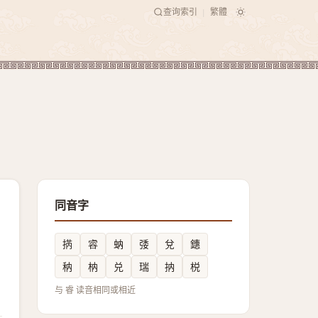
查询索引
繁體
|
同音字
㨅
䜭
蚋
㢻
兌
鏸
䄲
枘
兑
瑞
抐
棁
与 睿 读音相同或相近