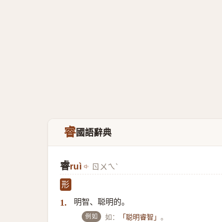
睿
國語辭典
睿
ruì
ㄖㄨㄟˋ
形
明智、聪明的。
1.
例如
如：
。
「聪明睿智」