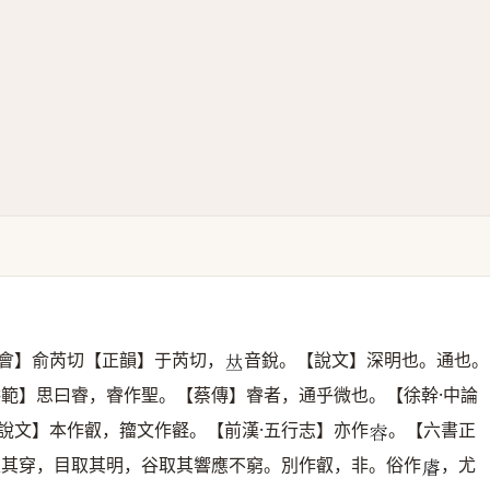
會】俞芮切【正韻】于芮切，
音銳。【說文】深明也。通也。
𠀤
洪範】思曰睿，睿作聖。【蔡傳】睿者，通乎微也。【徐幹·中論
說文】本作叡，籀文作壡。【前漢·五行志】亦作
。【六書正
𧮲
取其穿，目取其明，谷取其響應不窮。別作叡，非。俗作
，尤
𧇖