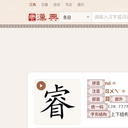
汉典
古籍
诗词
书法
通识
|
|
|
|
拼音
ruì
注音
ㄖㄨㄟˋ
部首
目
部外
统一码
CJK 777
字形结构
上下结