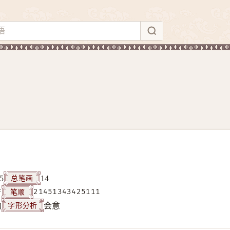
总笔画
5
14
笔顺
F
21451343425111
字形分析
构
会意