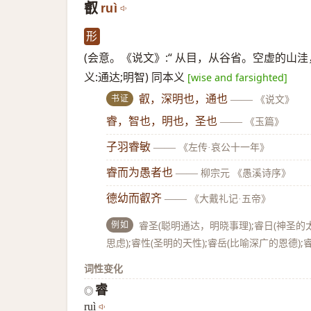
叡
ruì
形
(会意。《说文》:“ 从目，从谷省。空虚的山洼
义:通达;明智) 同本义
[wise and farsighted]
书证
叡，深明也，通也
——
《说文》
睿，智也，明也，圣也
——
《玉篇》
子羽睿敏
——
《左传·哀公十一年》
睿而为愚者也
——
柳宗元 《愚溪诗序》
德幼而叡齐
——
《大戴礼记·五帝》
例如
睿圣(聪明通达，明晓事理);睿日(神圣的太
思虑);睿性(圣明的天性);睿岳(比喻深广的恩德);睿
词性变化
睿
◎
ruì