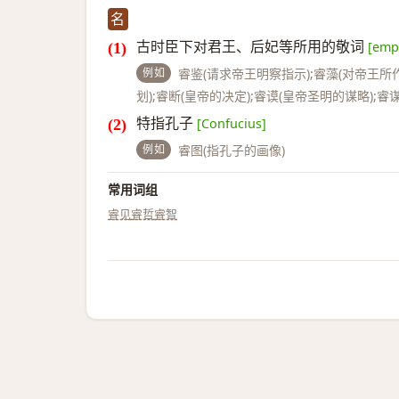
名
古时臣下对君王、后妃等所用的敬词
[emp
例如
睿鉴(请求帝王明察指示);睿藻(对帝王所作
划);睿断(皇帝的决定);睿谟(皇帝圣明的谋略);睿
特指孔子
[Confucius]
例如
睿图(指孔子的画像)
常用词组
睿见
睿哲
睿智