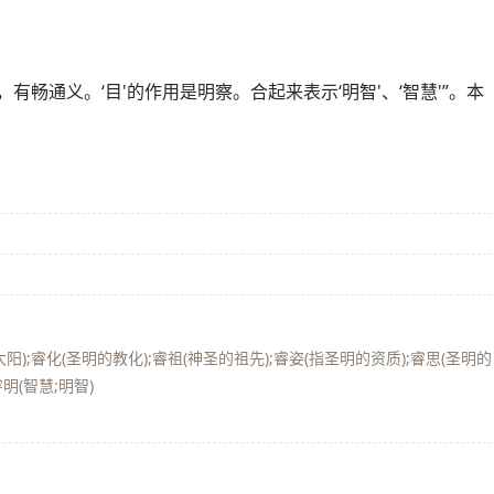
，有畅通义。‘目'的作用是明察。合起来表示‘明智'、‘智慧'”。本
阳);睿化(圣明的教化);睿祖(神圣的祖先);睿姿(指圣明的资质);睿思(圣明的
明(智慧;明智)