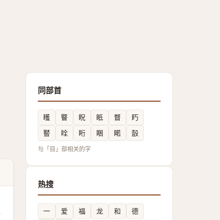
同部首
矆
睯
眖
眡
瞀
䀎
䁿
䀬
䀪
睏
睰
瞉
与「目」部相关的字
热搜
一
爱
福
龙
和
德