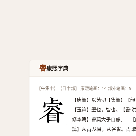
睿
康熙字典
【午集中】【目字部】 康熙笔画：14 部外笔画：9
【唐韻】以芮切【集韻】【韻
【玉篇】聖也，智也。【書·
修本篇】睿莫大乎自慮。 【
譌】从
从目，从谷省。
𣦵
𣦵