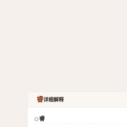
睿
详细解释
睿
◎