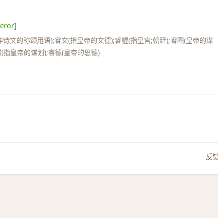
eror]
诗文的称颂用语);睿文(指皇帝的文德);睿幄(指皇宫;朝廷);睿图(皇帝的谋
谋(指皇帝的谋划);睿德(皇帝的恩德)
反