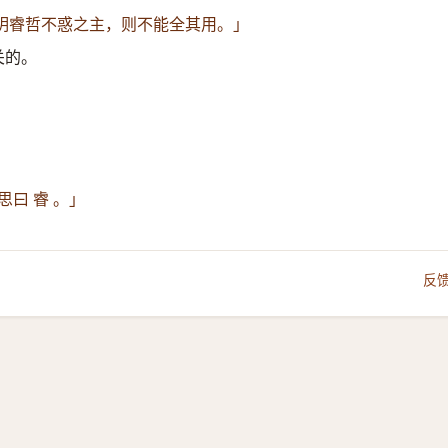
明睿哲不惑之主，则不能全其用。」
关的。
曰 睿 。」
反