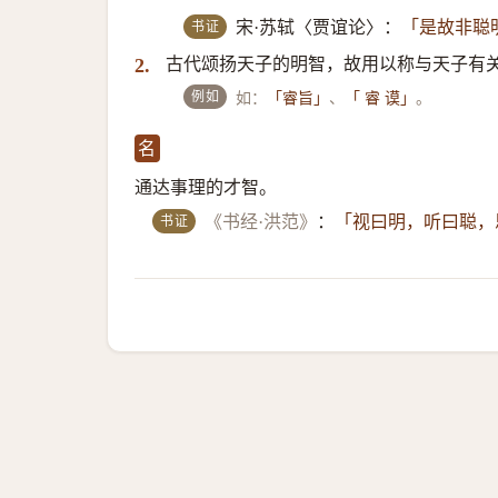
书证
宋·苏轼〈贾谊论〉：
「是故非聪
古代颂扬天子的明智，故用以称与天子有
2.
例如
如：
、
。
「睿旨」
「 睿 谟」
名
通达事理的才智。
书证
《书经·洪范》
：
「视曰明，听曰聪，思