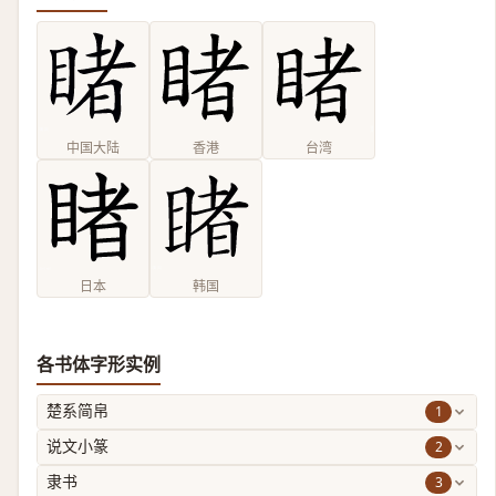
中国大陆
香港
台湾
日本
韩国
各书体字形实例
1
楚系简帛
2
说文小篆
3
隶书