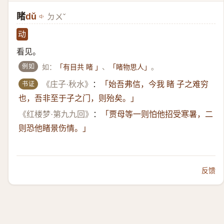
睹
dǔ
ㄉㄨˇ
动
看见。
例如
如：
、
。
「有目共 睹 」
「睹物思人」
书证
《庄子·秋水》
：
「始吾弗信，今我 睹 子之难穷
也，吾非至于子之门，则殆矣。」
《红楼梦·第九九回》
：
「贾母等一则怕他招受寒暑，二
则恐他睹景伤情。」
反馈