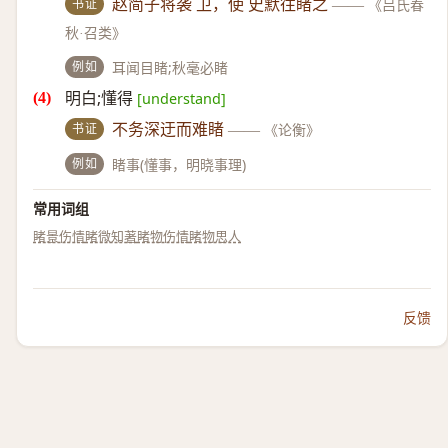
书证
赵简子将袭 卫，使 史默往睹之
——
《吕氏春
秋·召类》
例如
耳闻目睹;秋毫必睹
明白;懂得
[understand]
书证
不务深迂而难睹
——
《论衡》
例如
睹事(懂事，明晓事理)
常用词组
睹景伤情
睹微知著
睹物伤情
睹物思人
反馈