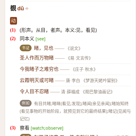
覩
dǔ
动
(形声。从目，者声。本义:见，看见)
同本义
[see]
书证
睹，见也
——
《说文》
圣人作而万物睹
——
《易·文言传》
今我睹子之难穷也
——
《庄子·秋水》
云霞明灭或可睹
——
唐·李白 《梦游天姥吟留别》
令人目不忍睹
——
清·薛福成 《观巴黎油画记》
例如
有目共睹;睹睐(看见;发现);睹闻(亲见亲闻);睹始知终
(看见事物的开始阶段，就预见到它的最终结果);睹记(见闻与
记忆)
察看
[watch;observe]