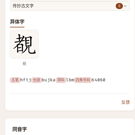
6
传抄古文字
异体字
覩
五笔
hftj
仓颉
bujka
郑码
lbm
四角号码
64060
反馈
同音字