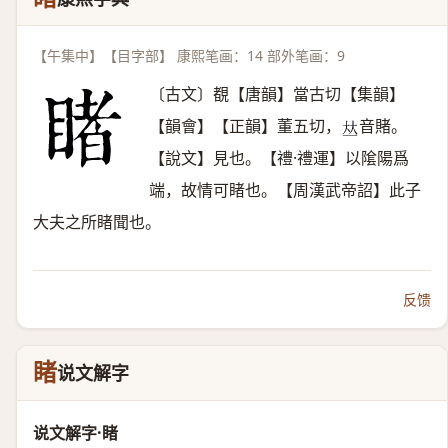
【午集中】【目字部】 康熙笔画：14 部外笔画：9
〔古文〕覩【唐韻】當古切【集韻】
【韻會】【正韻】董五切，
音賭。
𠀤
【說文】見也。【禮·禮運】以隂陽爲
端，故情可睹也。【周漢武帝詔】此子
大夫之所睹聞也。
反馈
睹
说文解字
说文解字·睹