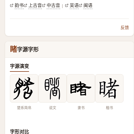
韵书
上古音
中古音
吴语
闽语
|
反馈
睹
字源字形
字源演变
楚系简帛
说文
隶书
楷书
字形对比