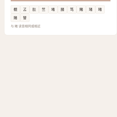
覩
叾
肚
竺
堵
䐗
笃
賭
琽
暏
赌
䀾
与 睹 读音相同或相近