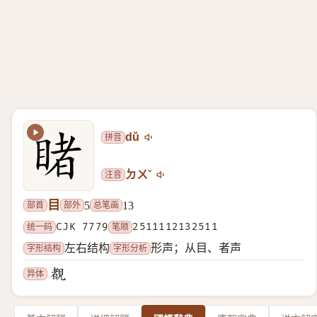
拼音
dǔ
注音
ㄉㄨˇ
目
部首
部外
总笔画
5
13
统一码
CJK 7779
笔顺
2511112132511
字形结构
字形分析
左右结构
形声；从目、者声
异体