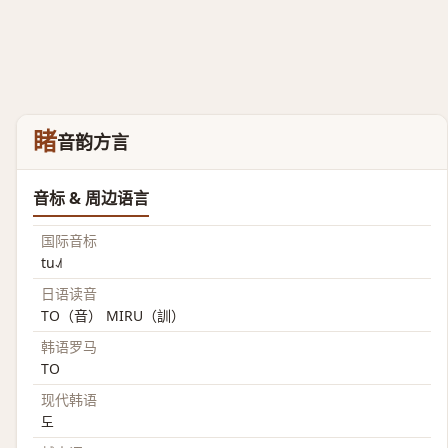
睹
音韵方言
音标 & 周边语言
国际音标
tu˨˩˦
日语读音
TO（音） MIRU（訓）
韩语罗马
TO
现代韩语
도