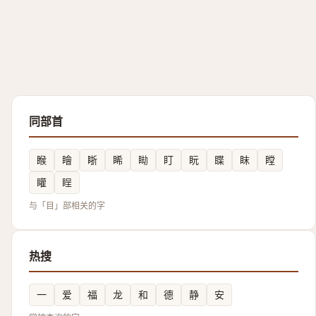
同部首
睺
瞺
䀿
睎
䀷
盯
盶
䁋
眜
瞠
矔
睈
与「目」部相关的字
热搜
一
爱
福
龙
和
德
静
安