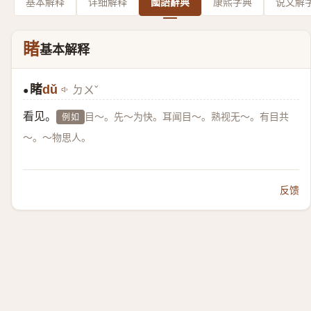
基本解释
详细解释
國語辭典
康熙字典
说文解
睹
基本解释
睹
dǔ
ㄉㄨˇ
●
看见。
目～。先～为快。耳闻目～。熟视无～。有目共
例如
～。～物思人。
反馈