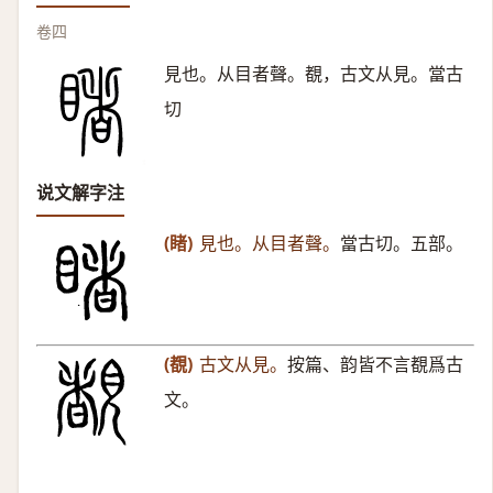
卷四
見也。从目者聲。覩，古文从見。當古
切
说文解字注
(睹)
見也。从目者聲。
當古切。五部。
(覩)
古文从見。
按篇、韵皆不言覩爲古
文。