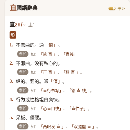
直
國語辭典
书证
直
zhí
ㄓˊ
形
不弯曲的。通
。
1.
「值」
例如
如：
、
。
「笔 直 」
「直线」
不邪曲，没有私心的。
2.
例如
如：
、
。
「正 直 」
「耿 直 」
纵的、竖的。通
。
3.
「值」
例如
如：
、
。
「直行书写」
「铅 直 线」
行为或性格坦白爽快。
4.
例如
如：
、
。
「心直口快」
「直性子」
呆板、僵硬。
5.
例如
如：
、
。
「两眼发 直 」
「双腿僵 直 」