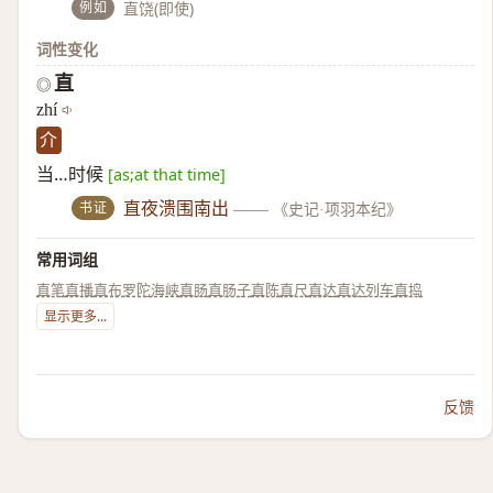
例如
直饶(即使)
词性变化
直
◎
zhí
介
当…时候
[as;at that time]
书证
直夜溃围南出
——
《史记·项羽本纪》
常用词组
直笔
直播
直布罗陀海峡
直肠
直肠子
直陈
直尺
直达
直达列车
直捣
显示更多...
反馈