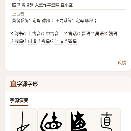
照母 齊微韻 入聲作平聲陽 直小空；
上古音
黄侃系统：定母 德部 ；王力系统：定母 職部 ；
韵书
上古音
中古音
官话
晋语
吴语
赣语
|
湘语
闽语
粤语
平话
客语
反馈
直
字源字形
字源演变