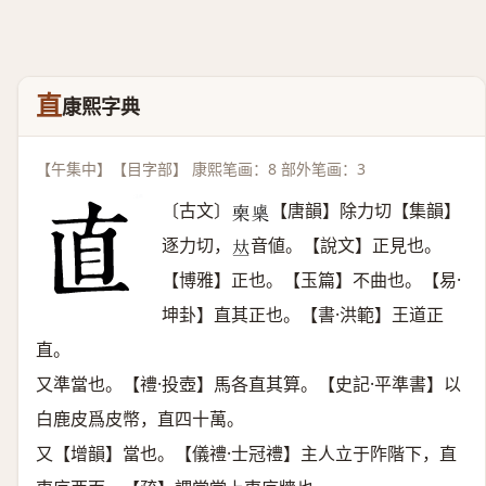
直
康熙字典
【午集中】【目字部】 康熙笔画：8 部外笔画：3
〔古文〕
【唐韻】除力切【集韻】
𣓟
𣖴
逐力切，
音値。【說文】正見也。
𠀤
【博雅】正也。【玉篇】不曲也。【易·
坤卦】直其正也。【書·洪範】王道正
直。
又準當也。【禮·投壺】馬各直其算。【史記·平準書】以
白鹿皮爲皮幣，直四十萬。
又【增韻】當也。【儀禮·士冠禮】主人立于阼階下，直