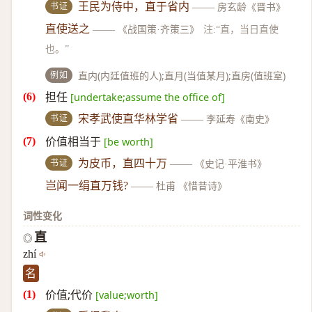
书证
王民为侍中，直于省内
——
房玄龄《晋书》
直使送之
——
《战国策·齐策三》
注:“直，当日直使
也。”
例如
直内(内廷值班的人);直月(当值某月);直房(值班室)
担任
[undertake;assume the office of]
书证
宋孝武使直华林学省
——
李延寿《南史》
价值相当于
[be worth]
书证
为皮币，直四十万
——
《史记·平淮书》
岂闻一绢直万钱?
——
杜甫 《惜昔诗》
词性变化
直
◎
zhí
名
价值;代价
[value;worth]