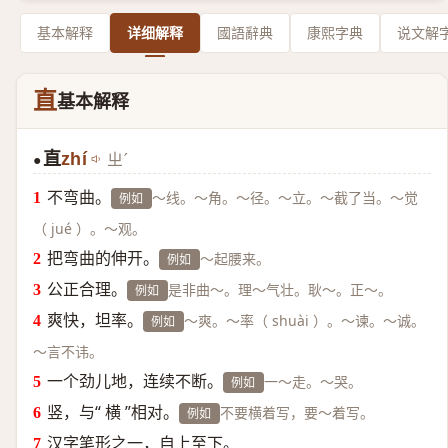
基本解释
详细解释
國語辭典
康熙字典
说文解
直
基本解释
直
zhí
ㄓˊ
●
不弯曲。
～线。～角。～径。～立。～截了当。～觉
例如
（ jué ）。～观。
把弯曲的伸开。
～起腰来。
例如
公正合理。
是非曲～。理～气壮。耿～。正～。
例如
爽快，坦率。
～爽。～率（ shuài ）。～谏。～诚。
例如
～言不讳。
一个劲儿地，连续不断。
一～走。～哭。
例如
竖，与“ 横 ”相对。
不要横着写，要～着写。
例如
汉字笔形之一，自上至下。