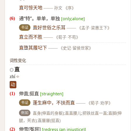
直可惊天地
——
孙文 《序》
通“特”。单单，单独
[only;alone]
书证
直好世俗之乐耳
——
《孟子·梁惠王下》
直立而不胜
——
《荀子·不苟》
直堕其履圮下
——
《史记·留侯世家》
词性变化
直
◎
zhí
动
伸直;挺直
[straighten]
书证
蓬生麻中，不扶而直
——
《荀子·劝学》
例如
直身(伸直的身躯);直直腰儿;把铁丝直一直;直脚(伸
腿，死去);直屡屡(挺直)
伸雪[冤屈]
[redress (an injustice)]