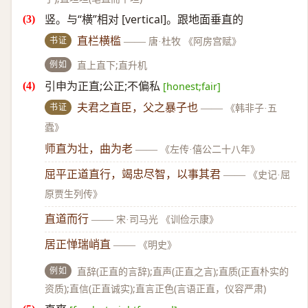
竖。与“横”相对 [vertical]。跟地面垂直的
书证
直栏横槛
——
唐·杜牧 《阿房宫赋》
例如
直上直下;直升机
引申为正直;公正;不偏私
[honest;fair]
书证
夫君之直臣，父之暴子也
——
《韩非子·五
蠹》
师直为壮，曲为老
——
《左传·僖公二十八年》
屈平正道直行，竭忠尽智，以事其君
——
《史记·屈
原贾生列传》
直道而行
——
宋·司马光 《训俭示康》
居正惮瑞峭直
——
《明史》
例如
直辞(正直的言辞);直声(正直之言);直质(正直朴实的
资质);直信(正直诚实);直言正色(言语正直，仪容严肃)