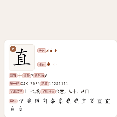
拼音
zhí
注音
ㄓˊ
十
部首
部外
总笔画
2
8
统一码
CJK 76F4
笔顺
12251111
字形结构
字形分析
上下结构
会意；从十、从目
异体