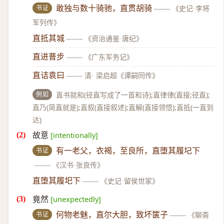
书证
敢独与数十骑驰，直贯胡骑
——
《史记·李将
军列传》
直抵其城
——
《资治通鉴·唐纪》
直进罾步
——
《广东军务记》
直诘袁曰
——
清· 梁启超《谭嗣同传》
例如
直书就和(径直写成了一首和诗);直律律(直接;径直);
直乃(简直就是);直叙(直接叙述);直解(直接领悟);直抵(一直到
达)
故意
[intentionally]
书证
有一老父，衣褐，至良所，直堕其履圮下
——
《汉书·张良传》
直堕其履圯下
——
《史记·留侯世家》
竟然
[unexpectedly]
书证
何物老魅，直尔大胆，致坏箧子
——
《聊斋