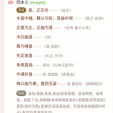
同本义
[straight]
书证
直，正见也
——
《说文》
木直中绳，輮以为轮，其曲中规
——
《荀子·劝学》
正直为正，正曲为直
——
《左传·襄公七年》
木曰曲直
——
《书》
巽为绳直
——
《易·说卦》
先定准直
——
《礼记·月令》
争高直指
——
吴均 《与朱元思书》
中通外直
——
宋·周敦颐 《爱莲说》
梅以曲为美，直则无姿
——
清·龚自珍 《病梅馆记》
例如
直线;直路;笔直;直迫(直直愎愎。直直劈劈。直搭
直。直截了当);直橛橛(身体挺得直直的);直隆隆(高而直起);
直堑(直的沟渠);直缕(形容直直挺挺，形容笔直或僵直的样
子);直坦坦(笔直而平坦)