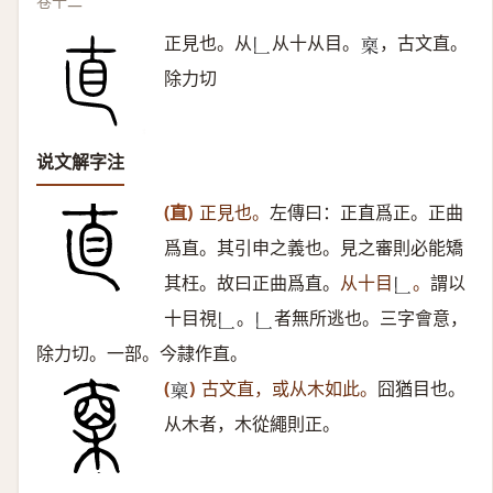
卷十二
正見也。从
从十从目。
，古文直。
𠃊
𣖇
除力切
说文解字注
(直)
正見也。
左傳曰：正直爲正。正曲
爲直。其引申之義也。見之審則必能矯
其枉。故曰正曲爲直。
从十目
。
謂以
𠃊
十目視
。
者無所逃也。三字會意，
𠃊
𠃊
除力切。一部。今隷作直。
(
)
古文直，或从木如此。
囧猶目也。
𣖇
从木者，木從繩則正。