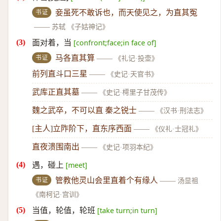
书证
妾虽死不敢诉也，而天使见之，为直其冤
——
苏轼 《子姑神记》
面对着，当
[confront;face;in face of]
书证
马各直其算
——
《礼记·投壶》
前列直斗口三星
——
《史记·天官书》
武库正直其墓
——
《史记·樗里子甘茂传》
魏之武卒，不可以直 秦之锐士
——
《汉书·刑法志》
[主人]立阼阶下，直东序西面
——
《仪礼·士冠礼》
直夜溃围南出
——
《史记·项羽本纪》
遇，碰上
[meet]
书证
管教他灵山会里直着个有缘人
——
汤显祖
《南柯记·宫训》
当值，轮值，轮班
[take turn;in turn]