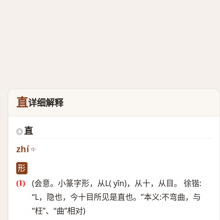
直
详细解释
直
◎
zhí
形
(会意。小篆字形，从L( yǐn)，从十，从目。 徐锴:
“L，隐也，今十目所见是直也。”本义:不弯曲，与
“枉”、“曲”相对)