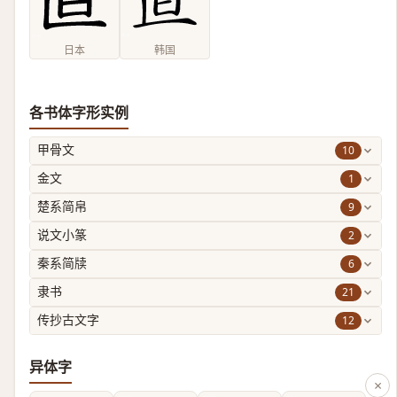
日本
韩国
各书体字形实例
10
甲骨文
1
金文
9
楚系简帛
2
说文小篆
6
秦系简牍
21
隶书
12
传抄古文字
异体字
×