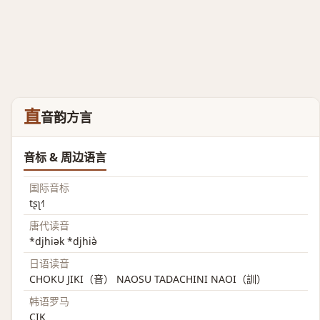
直
音韵方言
音标 & 周边语言
国际音标
tʂʅ˧˥
唐代读音
*djhiək *djhiə̀
日语读音
CHOKU JIKI（音） NAOSU TADACHINI NAOI（訓）
韩语罗马
CIK