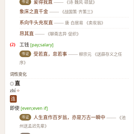
书证
爰得我直
——
《诗·魏风·硕鼠》
象床之直千金
——
《战国策·齐策三》
系向牛头充炭直
——
唐·白居易 《卖炭翁》
昂其直
——
《聊斋志异·促织》
工钱
[pay;salary]
书证
受若直，怠若事
——
柳宗元 《送薛存义之任
序》
词性变化
直
◎
zhí
连
即使
[even;even if]
书证
人生直作百岁翁，亦是万古一瞬中
——
《池
州送孟迟先辈》