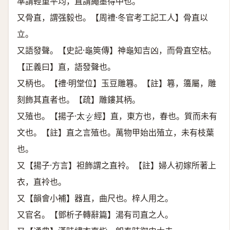
準謂輕重平均，直謂繩墨得中也。
又骨直，謂强毅也。【周禮·冬官考工記工人】骨直以
立。
又語發聲。【史記·龜筴傳】神龜知吉凶，而骨直空枯。
【正義曰】直，語發聲也。
又柄也。【禮·明堂位】玉豆雕篹。【註】篹，籩屬，雕
刻飾其直者也。【疏】雕鏤其柄。
又殖也。【揚子·太
經】直，東方也，春也。質而未有
𤣥
文也。【註】直之言殖也。萬物甲始出殖立，未有枝葉
也。
又【揚子·方言】袒飾謂之直袊。【註】婦人初嫁所著上
衣，直袊也。
又【韻會小補】器直，曲尺也。梓人用之。
又官名。【鄧析子轉辭篇】湯有司直之人。