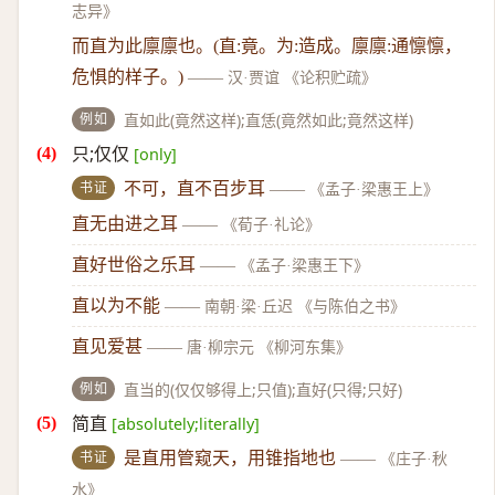
志异》
而直为此廪廪也。(直:竟。为:造成。廪廪:通懔懔，
危惧的样子。)
——
汉·贾谊 《论积贮疏》
例如
直如此(竟然这样);直恁(竟然如此;竟然这样)
只;仅仅
[only]
书证
不可，直不百步耳
——
《孟子·梁惠王上》
直无由进之耳
——
《荀子·礼论》
直好世俗之乐耳
——
《孟子·梁惠王下》
直以为不能
——
南朝·梁·丘迟 《与陈伯之书》
直见爱甚
——
唐·柳宗元 《柳河东集》
例如
直当的(仅仅够得上;只值);直好(只得;只好)
简直
[absolutely;literally]
书证
是直用管窥天，用锥指地也
——
《庄子·秋
水》