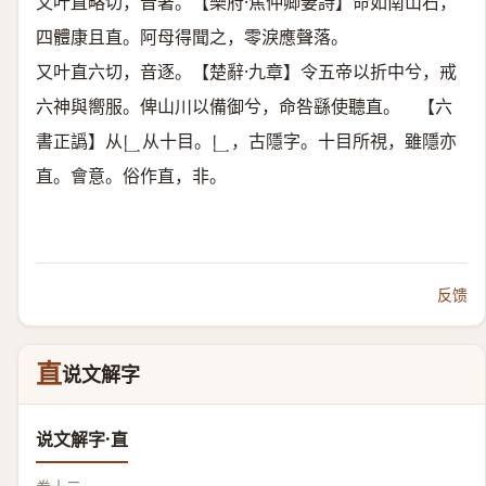
又叶直略切，音著。【樂府·焦仲卿妻詩】命如南山石，
四體康且直。阿母得聞之，零淚應聲落。
又叶直六切，音逐。【楚辭·九章】令五帝以折中兮，戒
六神與嚮服。俾山川以備御兮，命咎繇使聽直。 【六
書正譌】从
从十目。
，古隱字。十目所視，雖隱亦
𠃊
𠃊
直。會意。俗作直，非。
反馈
直
说文解字
说文解字·直