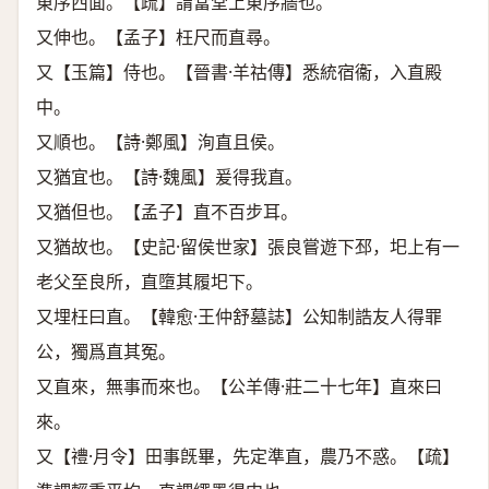
東序西面。【疏】謂當堂上東序牆也。
又伸也。【孟子】枉尺而直尋。
又【玉篇】侍也。【晉書·羊祜傳】悉統宿衞，入直殿
中。
又順也。【詩·鄭風】洵直且侯。
又猶宜也。【詩·魏風】爰得我直。
又猶但也。【孟子】直不百步耳。
又猶故也。【史記·留侯世家】張良嘗遊下邳，圯上有一
老父至良所，直墮其履圯下。
又埋枉曰直。【韓愈·王仲舒墓誌】公知制誥友人得罪
公，獨爲直其冤。
又直來，無事而來也。【公羊傳·莊二十七年】直來曰
來。
又【禮·月令】田事旣畢，先定準直，農乃不惑。【疏】