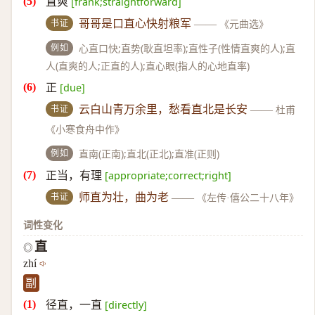
直爽
[frank;straightforward]
书证
哥哥是口直心快射粮军
——
《元曲选》
例如
心直口快;直势(耿直坦率);直性子(性情直爽的人);直
人(直爽的人;正直的人);直心眼(指人的心地直率)
正
[due]
书证
云白山青万余里，愁看直北是长安
——
杜甫
《小寒食舟中作》
例如
直南(正南);直北(正北);直准(正则)
正当，有理
[appropriate;correct;right]
书证
师直为壮，曲为老
——
《左传·僖公二十八年》
词性变化
直
◎
zhí
副
径直，一直
[directly]