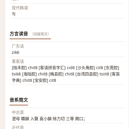
现代韩语
직
方言读音
（旧版简文）
广东话
zik6
客家话
[陆丰腔] chit8 [客语拼音字汇] cid6 [沙头角腔] cit8 [东莞腔]
tsik8 [海陆腔] chit8 [梅县腔] chit8 [台湾四县腔] tsiit8 [客英
字典] chit8 [宝安腔] cit8
音系简文
中古音
澄母 職韻 入聲 直小韻 除力切 三等 開口；
近代音