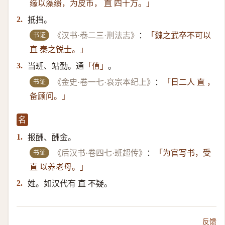
缘以藻缋，为皮币， 直 四十万。」
抵挡。
2.
书证
《汉书·卷二三·刑法志》
：
「魏之武卒不可以
直 秦之锐士。」
当班、站勤。通
。
3.
「值」
书证
《金史·卷一七·哀宗本纪上》
：
「日二人 直 ，
备顾问。」
名
报酬、酬金。
1.
书证
《后汉书·卷四七·班超传》
：
「为官写书，受
直 以养老母。」
姓。如汉代有 直 不疑。
2.
反馈