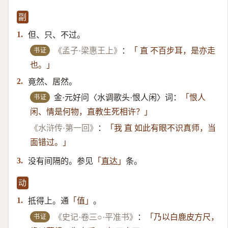
副
但、只、不过。
1.
书证
《孟子·梁惠王上》
：
「 直 不百步耳，是亦走
也。」
竟然、居然。
2.
书证
金·元好问〈水调歌头·恨人闲〉词：
「恨人
闲、情是何物，直教生死相许？」
《水浒传·第一回》
：
「我 直 如此有眼不识真师，当
面错过。」
没有间隔的。参见
条。
3.
「
直达
」
动
抵得上。通
。
1.
「值」
书证
《史记·卷三○·平准书》
：
「乃以白鹿皮方尺，