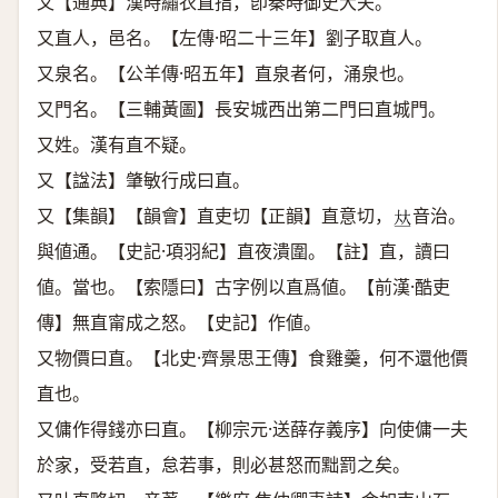
又【通典】漢時繡衣直指，卽秦時御史大夫。
又直人，邑名。【左傳·昭二十三年】劉子取直人。
又泉名。【公羊傳·昭五年】直泉者何，涌泉也。
又門名。【三輔黃圖】長安城西出第二門曰直城門。
又姓。漢有直不疑。
又【諡法】肇敏行成曰直。
又【集韻】【韻會】直吏切【正韻】直意切，
音治。
𠀤
與値通。【史記·項羽紀】直夜潰圍。【註】直，讀曰
値。當也。【索隱曰】古字例以直爲値。【前漢·酷吏
傳】無直甯成之怒。【史記】作値。
又物價曰直。【北史·齊景思王傳】食雞羹，何不還他價
直也。
又傭作得錢亦曰直。【柳宗元·送薛存義序】向使傭一夫
於家，受若直，怠若事，則必甚怒而黜罰之矣。