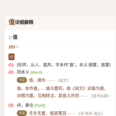
值
详细解释
值
◎
zhí
动
(形声。从人，直声。字本作“直”。本义:措置，放置)
同本义
[place]
书证
值，措也
——
《说文》
值，本作直。…值与置同，故《说文》训值为措，
训措为置，互相转注，其音义并同
——
《说书丛录》
持，拿住
[hold]
书证
无冬无夏，值其鹭羽
——
《诗·陈风·宛丘》