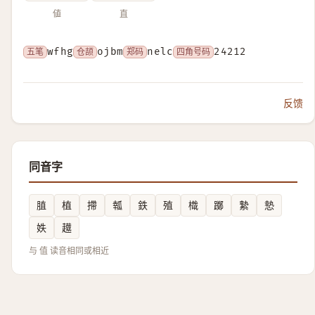
値
直
五笔
wfhg
仓颉
ojbm
郑码
nelc
四角号码
24212
反馈
同音字
䐈
植
摕
瓡
鉄
殖
樴
躑
縶
慹
妷
䟈
与 值 读音相同或相近