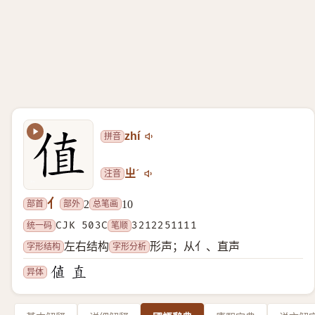
拼音
zhí
注音
ㄓˊ
亻
部首
部外
总笔画
2
10
统一码
CJK 503C
笔顺
3212251111
字形结构
字形分析
左右结构
形声；从亻、直声
异体