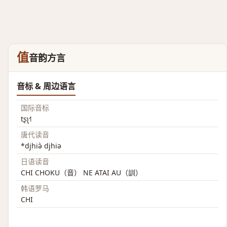
值
音韵方言
音标 & 周边语言
国际音标
tʂʅ˧˥
唐代读音
*djhiə̀ djhiə
日语读音
CHI CHOKU（音） NE ATAI AU（訓）
韩语罗马
CHI