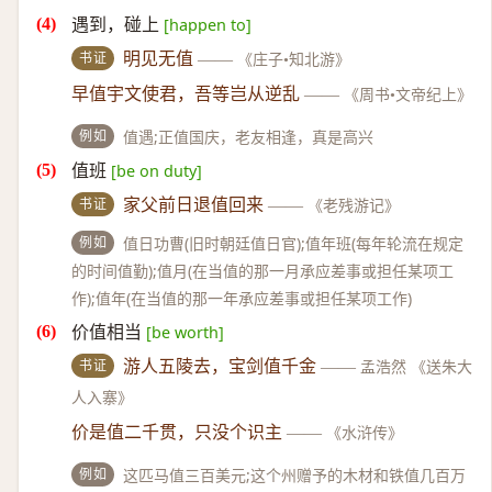
遇到，碰上
[happen to]
书证
明见无值
——
《庄子•知北游》
早值宇文使君，吾等岂从逆乱
——
《周书•文帝纪上》
例如
值遇;正值国庆，老友相逢，真是高兴
值班
[be on duty]
书证
家父前日退值回来
——
《老残游记》
例如
值日功曹(旧时朝廷值日官);值年班(每年轮流在规定
的时间值勤);值月(在当值的那一月承应差事或担任某项工
作);值年(在当值的那一年承应差事或担任某项工作)
价值相当
[be worth]
书证
游人五陵去，宝剑值千金
——
孟浩然 《送朱大
人入寨》
价是值二千贯，只没个识主
——
《水浒传》
例如
这匹马值三百美元;这个州赠予的木材和铁值几百万