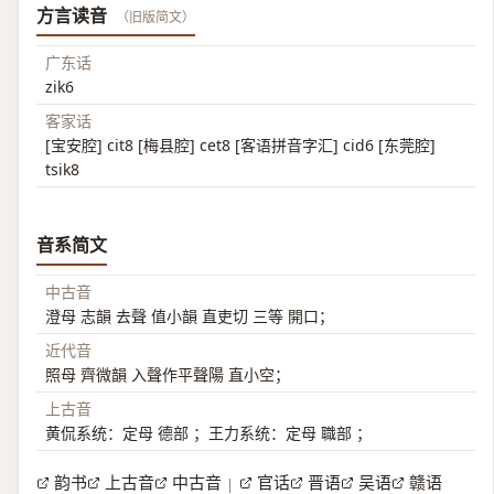
方言读音
（旧版简文）
广东话
zik6
客家话
[宝安腔] cit8 [梅县腔] cet8 [客语拼音字汇] cid6 [东莞腔]
tsik8
音系简文
中古音
澄母 志韻 去聲 值小韻 直吏切 三等 開口；
近代音
照母 齊微韻 入聲作平聲陽 直小空；
上古音
黄侃系统：定母 德部 ；王力系统：定母 職部 ；
韵书
上古音
中古音
官话
晋语
吴语
赣语
|