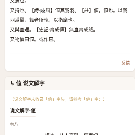
又遇也。
又持也。【詩·
風】値其鷺羽。【註】値，値也。以鷺
𨻰
羽爲翳，舞者所執，以指麾也。
又與直通。【史記·甯成傳】無直甯成怒。
又物價曰値。或作直。
反馈
↳ 値 说文解字
（说文解字未收录「值」字头，请参考「
値
」字：）
说文解字·値
卷八