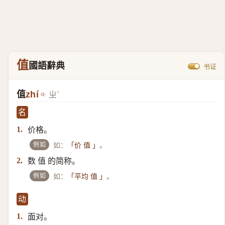
值
國語辭典
书证
值
zhí
ㄓˊ
名
价格。
1.
例如
如：
。
「价 值 」
数 值 的简称。
2.
例如
如：
。
「平均 值 」
动
面对。
1.