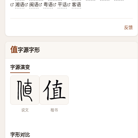
湘语
闽语
粤语
平话
客语
反馈
值
字源字形
字源演变
说文
楷书
字形对比