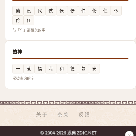
仙
仫
代
仗
仸
伃
件
仛
仨
仏
仱
仜
与「亻」部相关的字
热搜
一
爱
福
龙
和
德
静
安
常被查询的字
关于
条款
反馈
© 2004-2026 汉典 ZDIC.NET
×