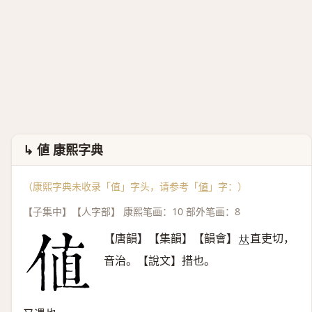
↳ 値 康熙字典
（康熙字典未收录「值」字头，请参考「
値
」字：）
【子集中】【人字部】 康熙笔画：10 部外笔画：8
【唐韻】【集韻】【韻會】
直吏切，
𠀤
音治。【說文】措也。