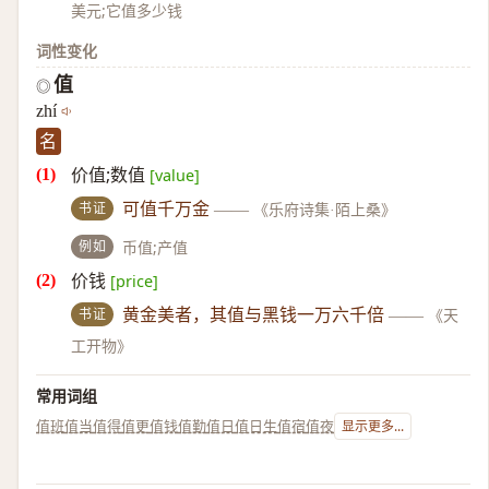
美元;它值多少钱
词性变化
值
◎
zhí
名
价值;数值
[value]
书证
可值千万金
——
《乐府诗集·陌上桑》
例如
币值;产值
价钱
[price]
书证
黄金美者，其值与黑钱一万六千倍
——
《天
工开物》
常用词组
值班
值当
值得
值更
值钱
值勤
值日
值日生
值宿
值夜
显示更多...