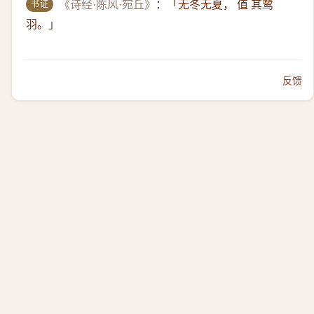
书证
《诗经·陈风·宛丘》
：
「无冬无夏， 值 其鹭
羽。」
反馈