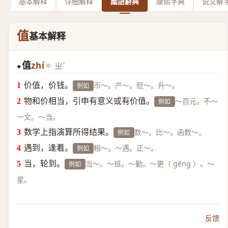
基本解释
详细解释
國語辭典
康熙字典
说文解
值
基本解释
值
zhí
ㄓˊ
●
价值，价钱。
币～。产～。贬～。升～。
例如
物和价相当，引申有意义或有价值。
～百元。不～
例如
一文。～当。
数学上指演算所得结果。
数～。比～。函数～。
例如
遇到，逢着。
相～。～遇。正～。
例如
当，轮到。
当～。～班。～勤。～更（ gēng ）。～
例如
星。
反馈