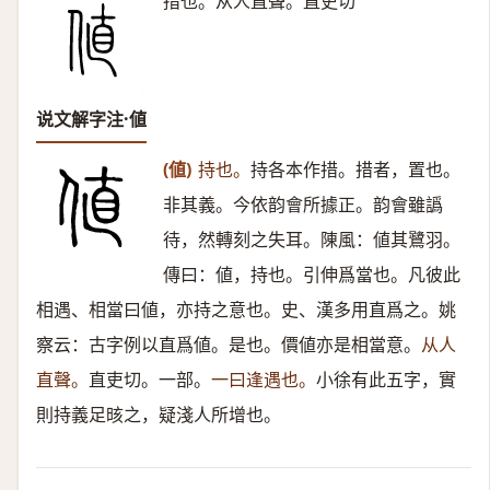
措也。从人直聲。直吏切
说文解字注·値
(値)
持也。
持各本作措。措者，置也。
非其義。今依韵會所據正。韵會雖譌
待，然轉刻之失耳。陳風：値其鷺羽。
傳曰：値，持也。引伸爲當也。凡彼此
相遇、相當曰値，亦持之意也。史、漢多用直爲之。姚
察云：古字例以直爲値。是也。價値亦是相當意。
从人
直聲。
直吏切。一部。
一曰逢遇也。
小徐有此五字，實
則持義足晐之，疑淺人所增也。