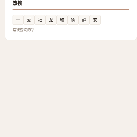
热搜
一
爱
福
龙
和
德
静
安
常被查询的字