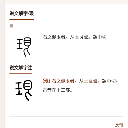
说文解字·珢
卷一
石之似玉者。从玉艮聲。語巾切
说文解字注
(珢)
石之似玉者。从王艮聲。
語巾切。
古音在十三部。
反馈