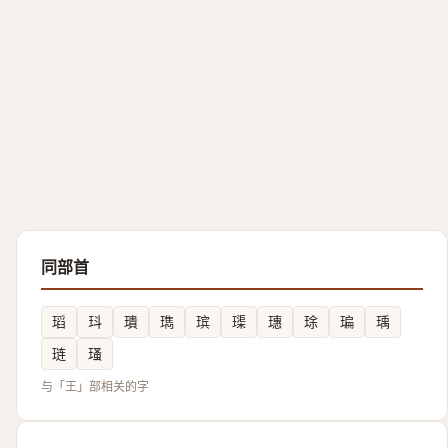
同部首
瑫
㺶
璝
㻽
瑸
璖
璤
㻌
㻞
瑀
琏
瑵
与「王」部相关的字