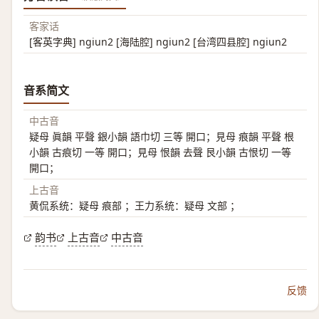
客家话
[客英字典] ngiun2 [海陆腔] ngiun2 [台湾四县腔] ngiun2
音系简文
中古音
疑母 眞韻 平聲 銀小韻 語巾切 三等 開口；見母 痕韻 平聲 根
小韻 古痕切 一等 開口；見母 恨韻 去聲 艮小韻 古恨切 一等
開口；
上古音
黄侃系统：疑母 痕部 ；王力系统：疑母 文部 ；
韵书
上古音
中古音
反馈