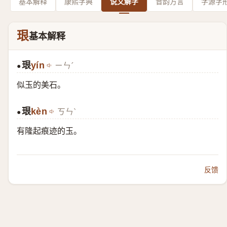
基本解释
康熙字典
说文解字
音韵方言
字源字
珢
基本解释
珢
yín
ㄧㄣˊ
●
似玉的美石。
珢
kèn
ㄎㄣˋ
●
有隆起痕迹的玉。
反馈