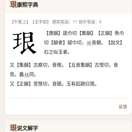
珢
康熙字典
【午集上】【玉字部】 康熙笔画：11 部外笔画：6
【唐韻】語巾切【集韻】【正韻】魚巾
切【韻會】疑巾切，
音銀。【說文】
𠀤
石之似玉者。
又【集韻】古痕切，音根。【五音集韻】古恨切，音
艮。義
同。
𠀤
又【正韻】苦恨切，音硍。玉有起跡曰珢。
反馈
珢
说文解字