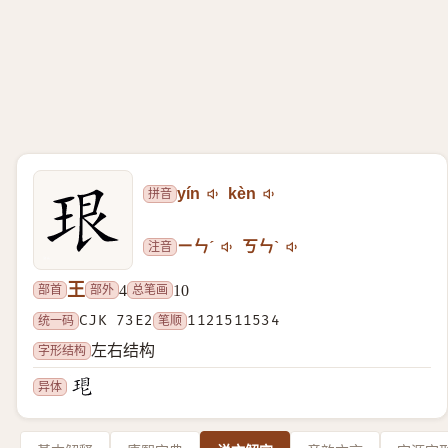
拼音
yín
kèn
注音
ㄧㄣˊ
ㄎㄣˋ
王
部首
部外
总笔画
4
10
统一码
CJK 73E2
笔顺
1121511534
字形结构
左右结构
异体