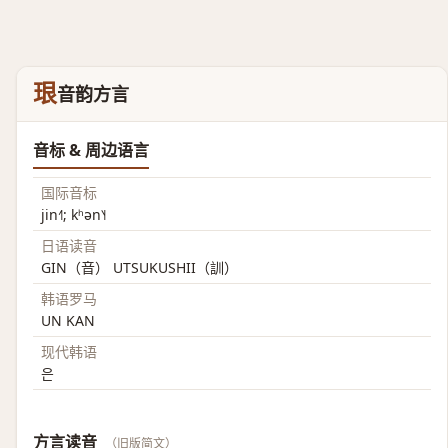
珢
音韵方言
音标 & 周边语言
国际音标
jin˧˥; kʰən˥˧
日语读音
GIN（音） UTSUKUSHII（訓）
韩语罗马
UN KAN
现代韩语
은
方言读音
（旧版简文）