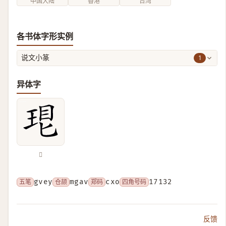
中国大陆
香港
台湾
各书体字形实例
1
说文小篆
异体字
𤥛
五笔
gvey
仓颉
mgav
郑码
cxo
四角号码
17132
反馈