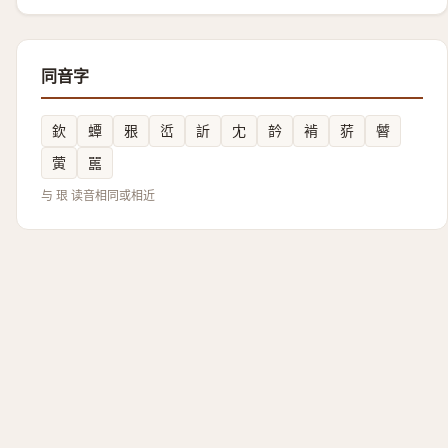
同音字
欽
蟫
㸧
峾
訢
冘
䪩
褃
䓄
䖜
蔩
嚚
与 珢 读音相同或相近