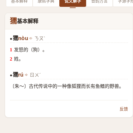
基本解释
康熙字典
说文解字
音韵方言
字源字
獳
基本解释
獳
nòu
ㄋㄡˋ
●
发怒的（狗）。
姓。
獳
rú
ㄖㄨˊ
●
〔朱～〕古代传说中的一种像狐狸而长有鱼鳍的野兽。
反馈