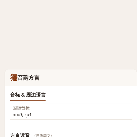
獳
音韵方言
音标 & 周边语言
国际音标
nou˥˧; ʐu˧˥
方言读音
（旧版简文）