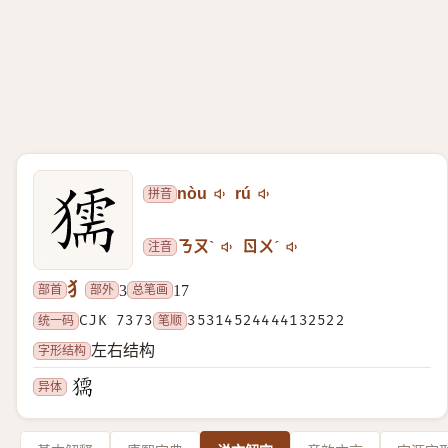
拼音
nòu
rú
注音
ㄋㄡˋ
ㄖㄨˊ
犭
部首
部外
总笔画
3
17
统一码
CJK 7373
笔顺
35314524444132522
字形结构
左右结构
异体