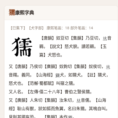
獳
康熙字典
【巳集下】【犬字部】 康熙笔画：18 部外笔画：14
【唐韻】奴豆切【集韻】乃豆切，
音
𠀤
耨。【說文】怒犬貌。讀若耨。【玉
篇】犬怒也。
又【唐韻】乃侯切【廣韻】奴鉤切【集韻】奴侯切，
𠀤
音羺。義同。【山海經】
犬，如獳犬。【註】獳犬，
𤢺
怒犬也。【范檞·蜀都賦】叫窱之獳。
又人名。【左傳·僖二十八年】曹伯之豎侯獳。
又【廣韻】人朱切【集韻】汝朱切，
音儒。【山海
𠀤
經】耿山有獸，狀如狐而魚翼，名曰朱獳。其鳴自叫。
見則其國有恐。 【集韻】本作
。