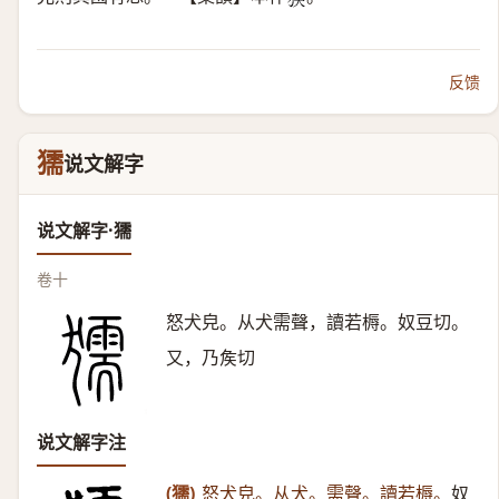
𤟦
反馈
獳
说文解字
说文解字·獳
卷十
怒犬皃。从犬需聲，讀若槈。奴豆切。
又，乃矦切
说文解字注
(獳)
怒犬皃。从犬。需聲。讀若槈。
奴