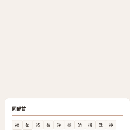
同部首
獦
㹦
狢
㹻
狰
㺋
猜
獪
狅
猅