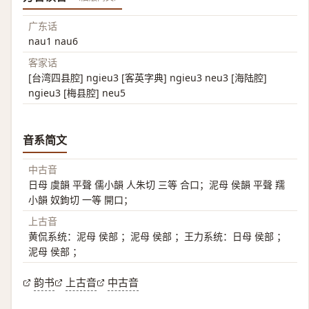
广东话
nau1 nau6
客家话
[台湾四县腔] ngieu3 [客英字典] ngieu3 neu3 [海陆腔]
ngieu3 [梅县腔] neu5
音系简文
中古音
日母 虞韻 平聲 儒小韻 人朱切 三等 合口；泥母 侯韻 平聲 羺
小韻 奴鉤切 一等 開口；
上古音
黄侃系统：泥母 侯部 ；泥母 侯部 ；王力系统：日母 侯部 ；
泥母 侯部 ；
韵书
上古音
中古音