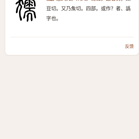
豆切。又乃矦切。四部。或作？者、譌
字也。
反馈