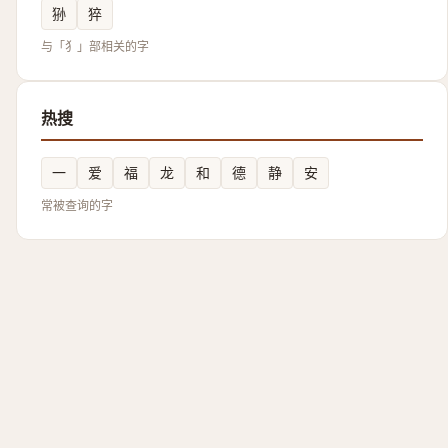
狲
猝
与「犭」部相关的字
热搜
一
爱
福
龙
和
德
静
安
常被查询的字