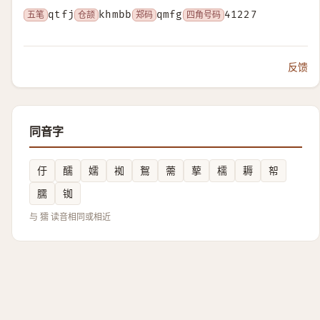
五笔
qtfj
仓颉
khmbb
郑码
qmfg
四角号码
41227
反馈
同音字
㐵
醹
嬬
袽
鴽
薷
蒘
檽
耨
帤
臑
铷
与 獳 读音相同或相近