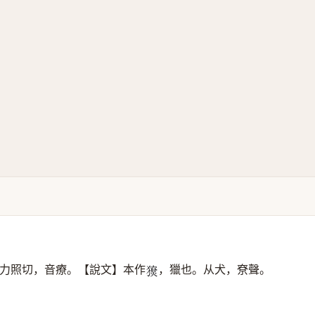
力照切，音療。【說文】本作
，獵也。从犬，尞聲。
𤢙