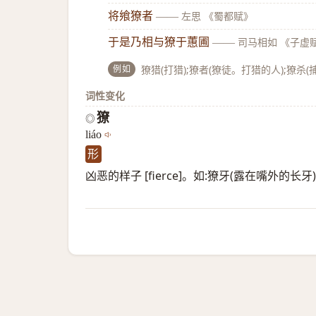
将飨獠者
——
左思 《蜀都赋》
于是乃相与獠于蕙圃
——
司马相如 《子虚
例如
獠猎(打猎);獠者(獠徒。打猎的人);獠杀(
词性变化
獠
◎
liáo
形
凶恶的样子 [fierce]。如:獠牙(露在嘴外的长