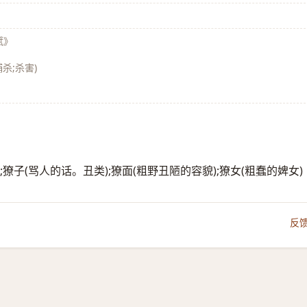
赋》
捕杀;杀害)
牙);獠子(骂人的话。丑类);獠面(粗野丑陋的容貌);獠女(粗蠢的婢女)
反