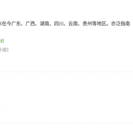
国古族名。分布在今广东、广西、湖南、四川、云南、贵州等地区。亦泛指南
y]
小说》
》