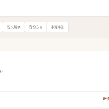
说文解字
音韵方言
字源字形
牙）。
反