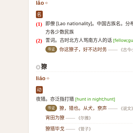
lǎo
名
即僚 [Lao nationality]。中
方各少数民族
詈词。古时北方人骂南方人的话
[fellow;gu
书证
你这獠子，好不达时务
——
《古今
獠
◎
liáo
动
夜猎。亦泛指打猎
[hunt in night;hunt]
书证
獠，猎也。从犬，尞声
——
《说文
宵田为獠
——
《尔雅》
獠猎毕戈
——
《管子》