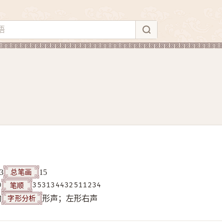
总笔画
3
15
笔顺
0
353134432511234
字形分析
构
形声；左形右声