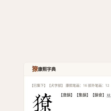
獠
康熙字典
【巳集下】【犬字部】 康熙笔画：16 部外笔画：12
【唐韻】【集韻】【韻會】
𠀤