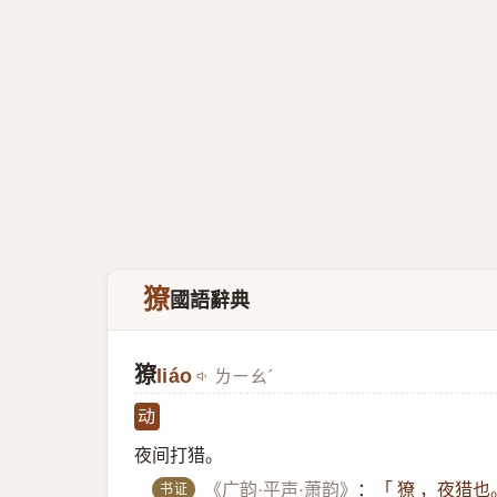
獠
國語辭典
獠
liáo
ㄌㄧㄠˊ
动
夜间打猎。
书证
《广韵·平声·萧韵》
：
「 獠 ，夜猎也