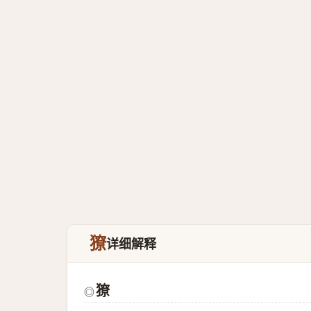
獠
详细解释
獠
◎