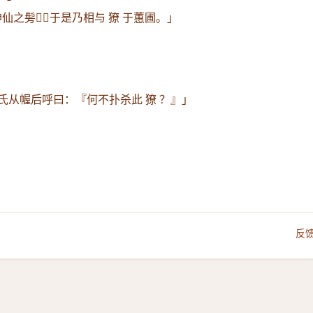
仙之髣，于是乃相与 獠 于蕙圃。」
氏从幄后呼曰：『何不扑杀此 獠 ？』」
反