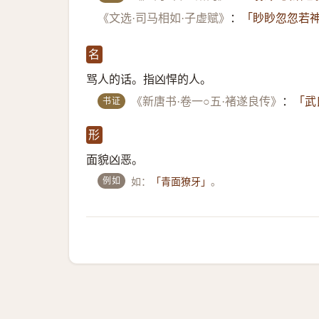
《文选·司马相如·子虚赋》
：
「眇眇忽忽若神
名
骂人的话。指凶悍的人。
书证
《新唐书·卷一○五·褚遂良传》
：
「武
形
面貌凶恶。
例如
如：
。
「青面獠牙」