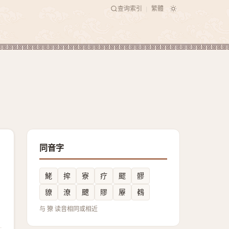
查询索引
繁體
|
同音字
鮱
㨓
寮
疗
飂
髎
䝤
潦
飉
賿
屪
䳓
与 獠 读音相同或相近