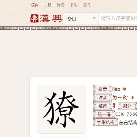
汉典
古籍
诗词
书法
通识
|
|
|
|
拼音
liáo
注音
ㄌㄧㄠˊ
部首
犭
部外
统一码
CJK 736
字形结构
左右结