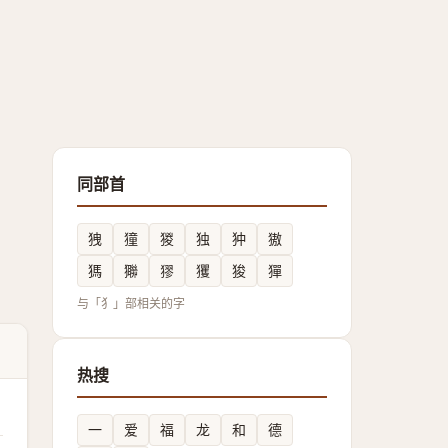
同部首
㹭
獞
猣
独
狆
獓
獁
㺦
㺒
玃
狻
㺗
与「犭」部相关的字
热搜
一
爱
福
龙
和
德