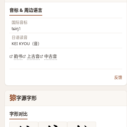
音标 & 周边语言
国际音标
tɕiŋ˥
日语读音
KEI KYOU（音）
韵书
上古音
中古音
反馈
猄
字源字形
字形对比