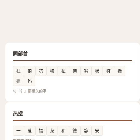
同部首
㹥
狼
狖
猠
狃
狗
猏
犾
狩
獩
㹪
犸
与「犭」部相关的字
热搜
一
爱
福
龙
和
德
静
安