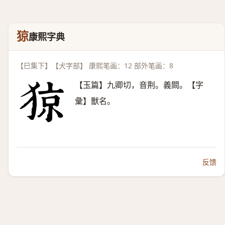
猄
康熙字典
【巳集下】【犬字部】 康熙笔画：12 部外笔画：8
【玉篇】九卿切，音荆。義闕。【字
彙】獸名。
反馈