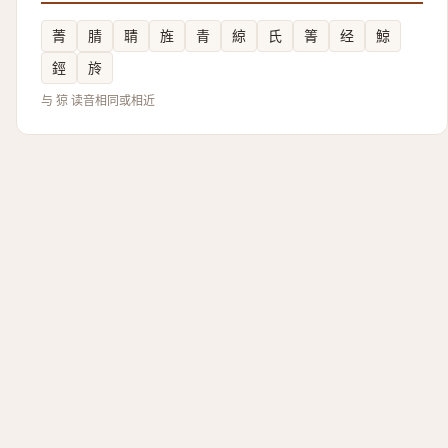
菁
腈
聙
旌
青
綡
氏
箐
经
鯨
鋞
旍
与 猄 读音相同或相近