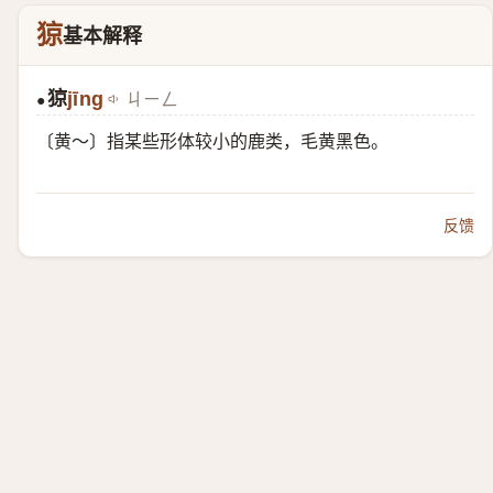
猄
基本解释
猄
jīng
ㄐㄧㄥ
●
〔黄～〕指某些形体较小的鹿类，毛黄黑色。
反馈