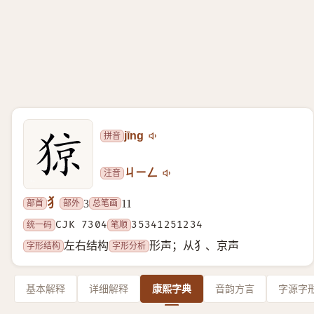
拼音
jīng
注音
ㄐㄧㄥ
犭
部首
部外
总笔画
3
11
统一码
CJK 7304
笔顺
35341251234
字形结构
字形分析
左右结构
形声；从犭、京声
基本解释
详细解释
康熙字典
音韵方言
字源字