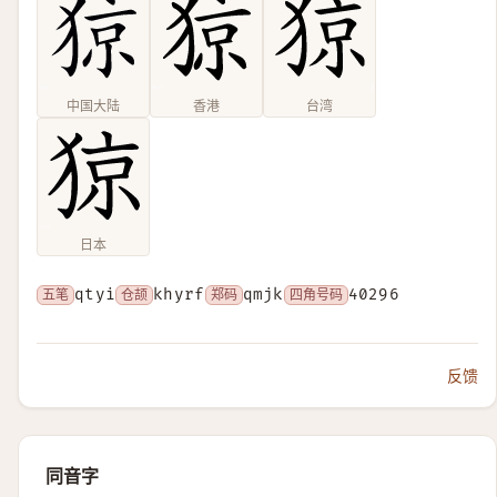
中国大陆
香港
台湾
日本
五笔
qtyi
仓颉
khyrf
郑码
qmjk
四角号码
40296
反馈
同音字