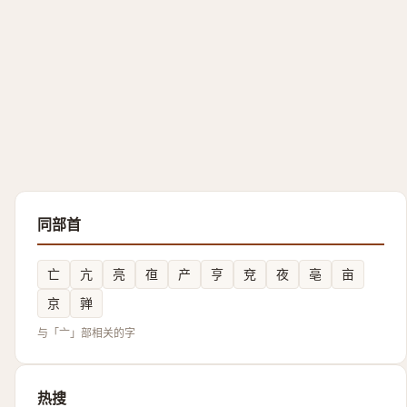
同部首
亡
亢
亮
亱
产
亨
兗
夜
亳
亩
京
亸
与「亠」部相关的字
热搜