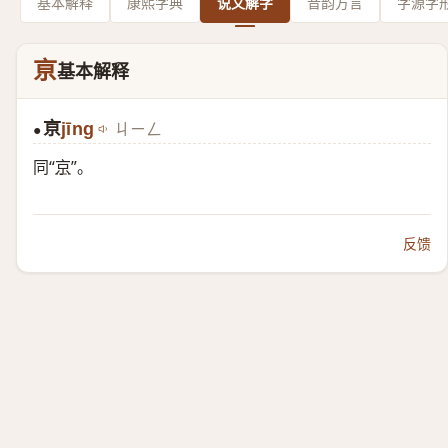
基本解释
康熙字典
说文解字
音韵方言
字源字
亰
基本解释
亰
jīng
ㄐㄧㄥ
●
同“
京
”。
反馈