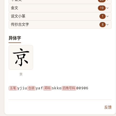
19
金文
1
说文小篆
8
传抄古文字
异体字
京
五笔
yjiu
仓颉
yaf
郑码
skko
四角号码
00906
反馈