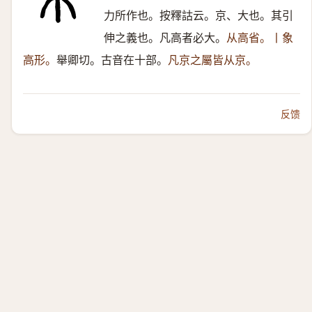
力所作也。按釋詁云。京、大也。其引
伸之義也。凡高者必大。
从高省。丨象
高形。
舉卿切。古音在十部。
凡京之屬皆从京。
反馈