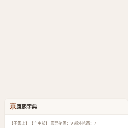
亰
康熙字典
【子集上】【亠字部】 康熙笔画：9 部外笔画：7