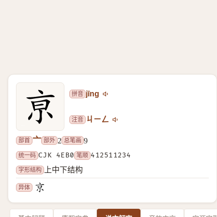
拼音
jīng
注音
ㄐㄧㄥ
亠
部首
部外
总笔画
2
9
统一码
CJK 4EB0
笔顺
412511234
字形结构
上中下结构
异体