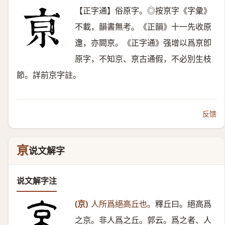
【正字通】俗原字。◎按亰字《字彙》
不載，韻書無考。《正韻》十一先收原
邍，亦闕亰。《正字通》强增以爲亰卽
原字，不知京、亰古通假，不必別生枝
節。詳前京字註。
反馈
亰
说文解字
说文解字注
(京)
人所爲絕高丘也。
釋丘曰。絕高爲
之京。非人爲之丘。郭云。爲之者、人