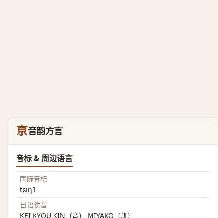
亰
音韵方言
音标 & 周边语言
国际音标
tɕiŋ˥
日语读音
KEI KYOU KIN（音） MIYAKO（訓）