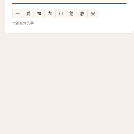
一
爱
福
龙
和
德
静
安
常被查询的字