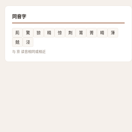
同音字
荊
驚
猄
精
惊
荆
箐
菁
睛
葏
兢
泾
与 亰 读音相同或相近