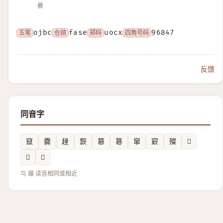
爨
五笔
ojbc
仓颉
fase
郑码
uocx
四角号码
96847
反馈
同音字
竄
爨
䞼
窾
篡
簒
窜
窽
殩
𬋡
𤒐
𡚣
与 熶 读音相同或相近