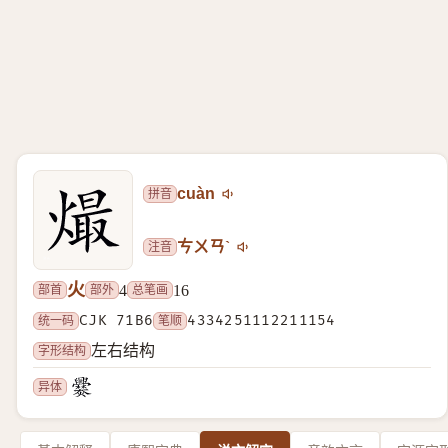
拼音
cuàn
注音
ㄘㄨㄢˋ
火
部首
部外
总笔画
4
16
统一码
CJK 71B6
笔顺
4334251112211154
字形结构
左右结构
异体