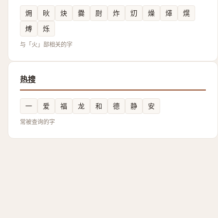
㶲
炚
炔
爨
㷉
炸
灱
燥
㷹
熀
煿
烁
与「火」部相关的字
热搜
一
爱
福
龙
和
德
静
安
常被查询的字