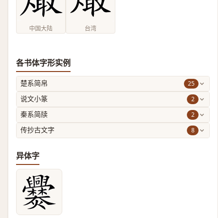
中国大陆
台湾
各书体字形实例
25
楚系简帛
2
说文小篆
2
秦系简牍
8
传抄古文字
异体字