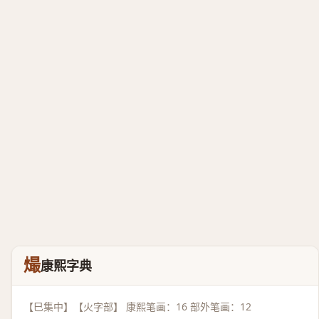
熶
康熙字典
【巳集中】【火字部】 康熙笔画：16 部外笔画：12