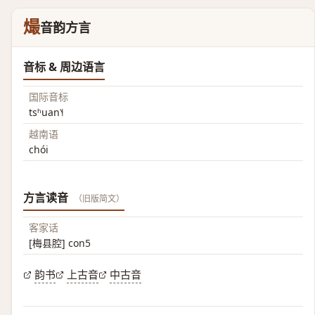
熶
音韵方言
音标 & 周边语言
国际音标
tsʰuan˥˧
越南语
chói
方言读音
（旧版简文）
客家话
[梅县腔] con5
韵书
上古音
中古音