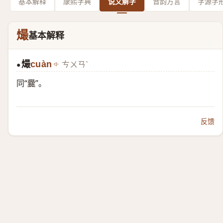
基本解释
康熙字典
说文解字
音韵方言
字源字
熶
基本解释
熶
cuàn
ㄘㄨㄢˋ
●
同“
爨
”。
反馈