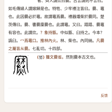
者、齊人謂炊曰爨。古言謂則不言曰。
如毛傳婦人謂嫁歸是也。特牲、少牢禮注皆曰。爨、竈
也。此因爨必於竈。故謂竈爲爨。禮器燔柴於爨同。楚
茨傳曰。爨、饔爨廩爨也。此謂竈。又曰。踖踖、爨竈
有容也。此謂炊。
？象持甑。
中似甑、臼持之。今本？
譌臼。
冖爲竈口。推林內火。
林、柴也。內同納。
凡爨
之屬皆从爨。
七亂切。十四部。
(
)
籒文爨省。
然則爨本古文也。
𤏷
反馈