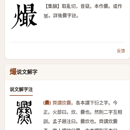
【集韻】取亂切，音竄。本作爨。或作
。詳後爨字註。
𤏷
反馈
熶
说文解字
说文解字注
(爨)
齊謂炊爨。
各本謂下衍之字。今
正。火部曰。炊、爨也。然則二字互相
訓。孟子趙注曰。爨炊也。齊謂炊爨