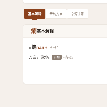
基本解释
音韵方言
字源字形
煵
基本解释
煵
nǎn
ㄋㄢˇ
●
方言，微炒。
～青椒。
例如