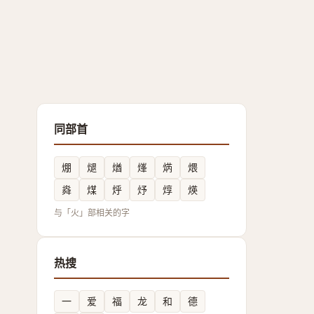
同部首
焩
煺
煪
㷨
焫
煨
㷠
煤
烀
㶦
焞
煐
与「火」部相关的字
热搜
一
爱
福
龙
和
德