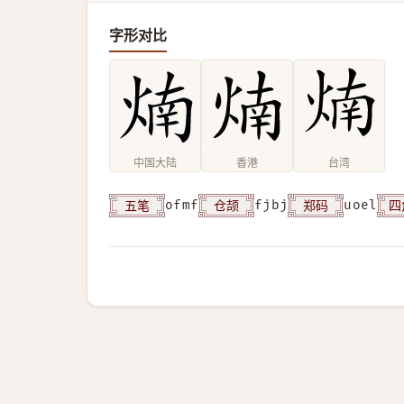
字形对比
中国大陆
香港
台湾
五笔
仓颉
郑码
四
ofmf
fjbj
uoel