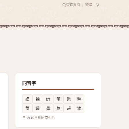
查询索引
繁體
|
同音字
嫨
揇
蝻
䈒
戁
䊖
萳
䣸
㫱
腩
赧
湳
与 煵 读音相同或相近