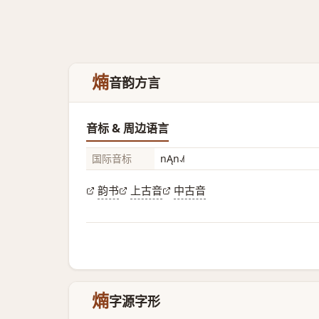
煵
音韵方言
音标 & 周边语言
国际音标
nĄn˨˩˦
韵书
上古音
中古音
煵
字源字形