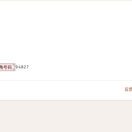
角号码
94827
反