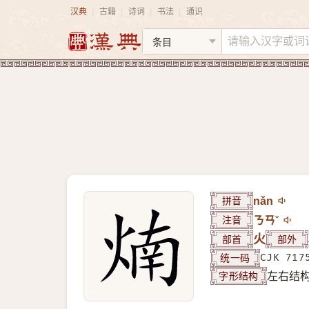
汉典
古籍
诗词
书法
通识
|
|
|
|
拼音
nǎn
注音
ㄋㄢˇ
部首
火
部外
统一码
CJK 717
字形结构
左右结