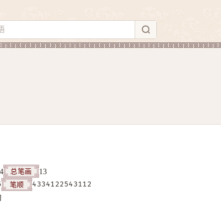
总笔画
4
13
笔顺
5
4334122543112
构