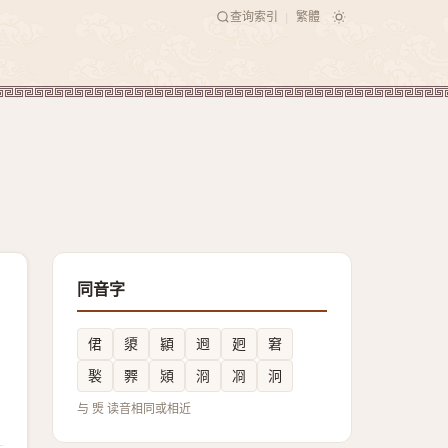
查询索引
繁體
|
同音字
侰
澃
顈
䢛
㢠
窘
褧
臩
熲
浻
㓏
泂
与 煚 读音相同或相近