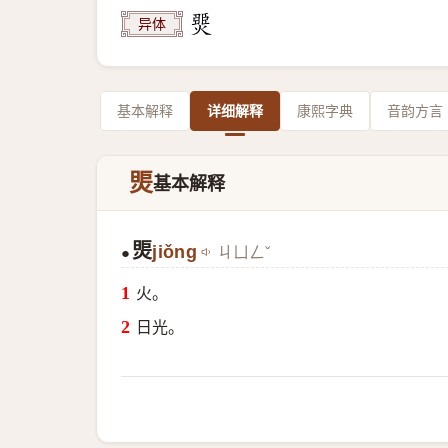
异体
基本解释
详细解释
康熙字典
音韵方言
煚
基本解释
煚
jiǒng
ㄐㄩㄥˇ
●
火。
日光。