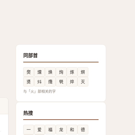
同部首
㷗
爣
焕
㶷
烼
焺
㸂
炓
爦
煢
焠
灭
与「火」部相关的字
热搜
一
爱
福
龙
和
德