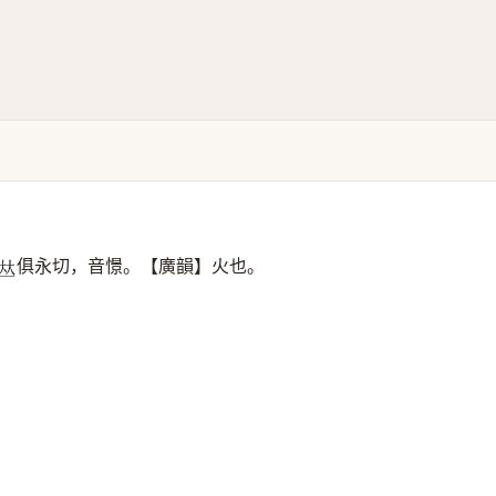
俱永切，音憬。【廣韻】火也。
𠀤
。