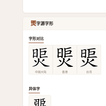
煚
字源字形
字形对比
中国大陆
香港
台湾
异体字