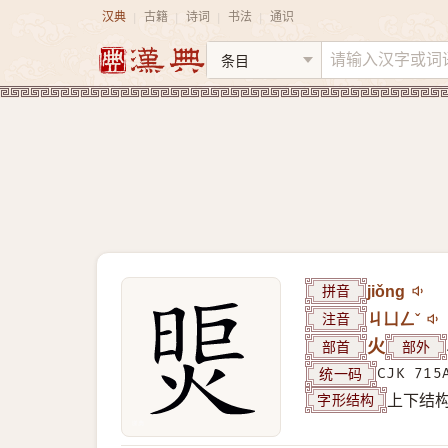
汉典
古籍
诗词
书法
通识
|
|
|
|
拼音
jiǒng
注音
ㄐㄩㄥˇ
部首
火
部外
统一码
CJK 715
字形结构
上下结