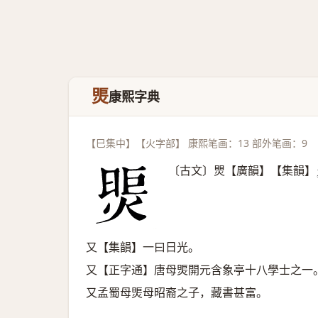
煚
康熙字典
【巳集中】【火字部】 康熙笔画：13 部外笔画：9
〔古文〕煛【廣韻】【集韻】
又【集韻】一曰日光。
又【正字通】唐母煚開元含象亭十八學士之一
又孟蜀母煚母昭裔之子，藏書甚富。