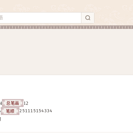
总笔画
4
12
笔顺
A
251115154334
构