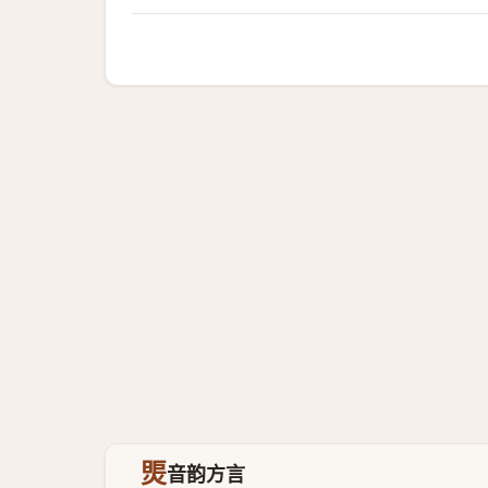
煚
音韵方言