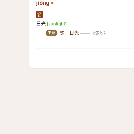
jiǒng
名
日光
[sunlight]
书证
煚，日光
——
《集韵》