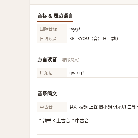
音标 & 周边语言
国际音标
tɕyŋ˨˩˦
日语读音
KEI KYOU（音） HI（訓）
方言读音
（旧版简文）
广东话
gwing2
音系简文
中古音
見母 梗韻 上聲 憬小韻 俱永切 三等
韵书
上古音
中古音