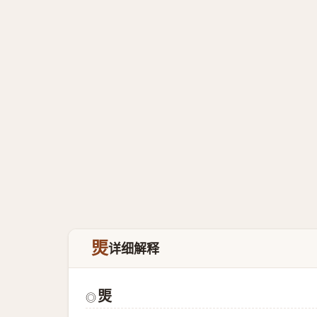
煚
详细解释
煚
◎