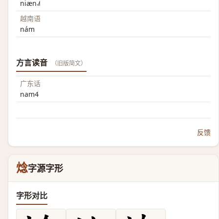
niæn˨˩˦
越南语
nám
方言读音
（旧版简文）
广东话
nam4
反馈
焾
字源字形
字形对比