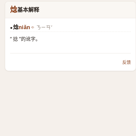
焾
基本解释
焾
niǎn
ㄋㄧㄢˇ
●
“ 捻 ”的讹字。
反馈