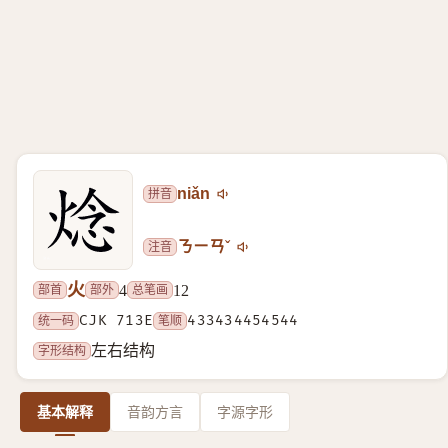
拼音
niǎn
注音
ㄋㄧㄢˇ
火
部首
部外
总笔画
4
12
统一码
CJK 713E
笔顺
433434454544
字形结构
左右结构
基本解释
音韵方言
字源字形