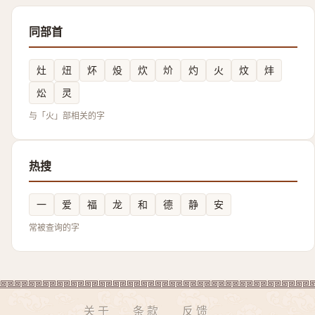
同部首
灶
炄
炋
炈
炊
炌
灼
火
炆
炐
炂
灵
与「火」部相关的字
热搜
一
爱
福
龙
和
德
静
安
常被查询的字
关于
条款
反馈