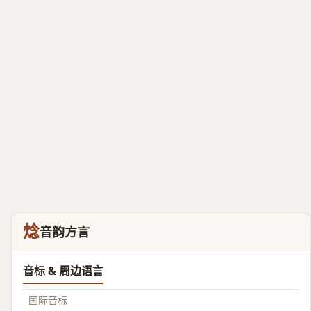
焾
音韵方言
音标 & 周边语言
国际音标