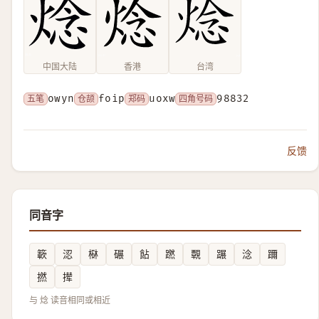
中国大陆
香港
台湾
五笔
owyn
仓颉
foip
郑码
uoxw
四角号码
98832
反馈
同音字
簐
涊
㮟
碾
䬯
蹨
䚓
蹍
淰
躎
撚
撵
与 焾 读音相同或相近