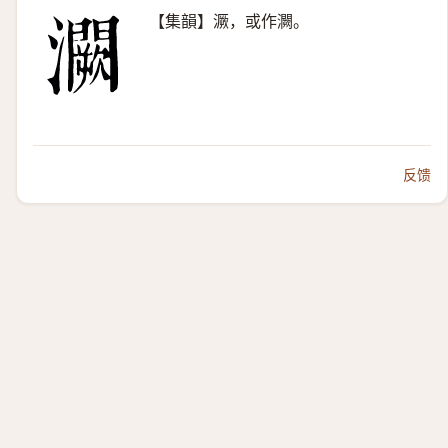
【集韻】㵐，或作灍。
反馈