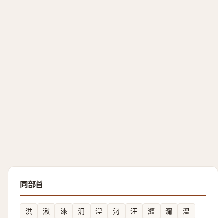
同部首
洪
湫
淶
㳉
湼
汈
汪
灗
澝
溫