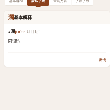
基本解释
康熙字典
音韵方言
字源字形
灍
基本解释
灍
jué
ㄐㄩㄝˊ
●
同“
㵐
”。
反馈