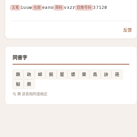
五笔
iuuw
仓颉
eano
郑码
vxzr
四角号码
37120
反馈
同音字
蹶
赽
䖼
掘
蹷
爝
橜
矞
訣
蕝
觮
蕨
与 灍 读音相同或相近