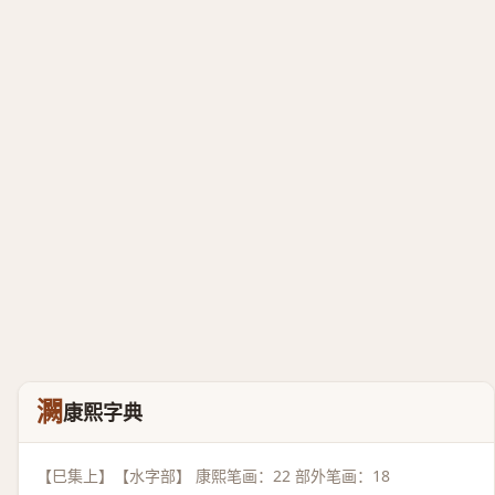
灍
康熙字典
【巳集上】【水字部】 康熙笔画：22 部外笔画：18