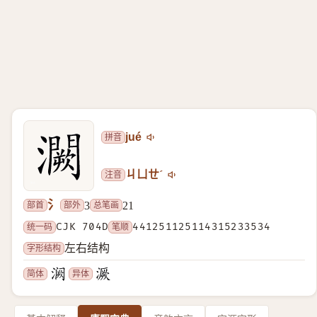
拼音
jué
注音
ㄐㄩㄝˊ
氵
部首
部外
总笔画
3
21
统一码
CJK 704D
笔顺
441251125114315233534
字形结构
左右结构
简体
异体