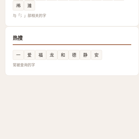
鿰
濰
与「氵」部相关的字
热搜
一
爱
福
龙
和
德
静
安
常被查询的字