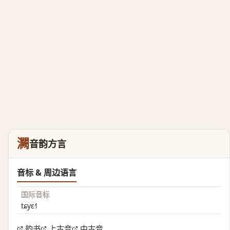
灍
音韵方言
音标 & 周边语言
国际音标
tɕyɛ˧˥
韵书
上古音
中古音