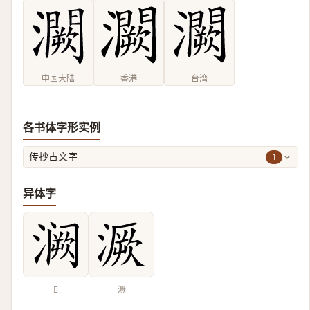
中国大陆
香港
台湾
各书体字形实例
1
传抄古文字
异体字
𫞝
㵐