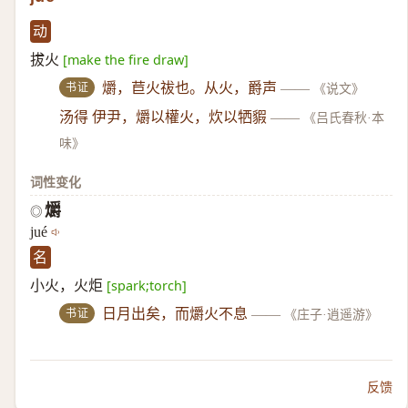
动
拔火
[make the fire draw]
书证
爝，苣火祓也。从火，爵声
——
《说文》
汤得 伊尹，爝以權火，炊以牺貑
——
《吕氏春秋·本
味》
词性变化
爝
◎
jué
名
小火，火炬
[spark;torch]
书证
日月出矣，而爝火不息
——
《庄子·逍遥游》
反馈