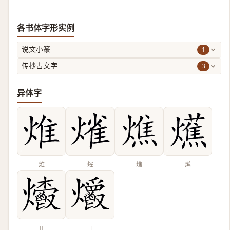
各书体字形实例
1
说文小篆
3
传抄古文字
异体字
焳
熦
燋
爑
𤓄
𤓡