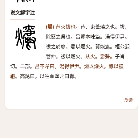
说文解字注
(爝)
苣火祓也。
苣、束葦燒之也。祓、
除惡之祭也。吕覽本味篇。湯得伊尹。
祓之於廟。爝以爟火。贊能篇。桓公迎
管仲。祓以爟火。
从火。爵聲。
子肖
切。二部。
吕不韋曰。湯得伊尹。爝以爟火。釁以犠
豭。
高誘曰。以牲血塗之曰釁。
反馈