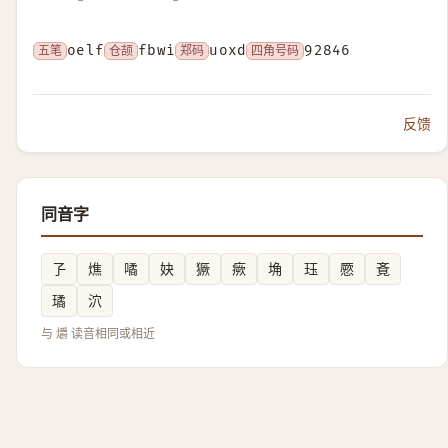
五笔
oelf
仓颉
fbwi
郑码
uoxd
四角号码
92846
反馈
同音字
孒
燋
噊
妜
獗
瘚
埆
珏
憠
斍
璚
泬
与 爝 读音相同或相近