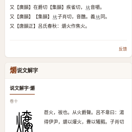
又【廣韻】在爵切【集韻】疾雀切，
音嚼。
𠀤
又【廣韻】【集韻】
子肖切，音醮。義
同。
𠀤
𠀤
又【唐韻正】呂氏春秋：爝火作焦火。
反馈
爝
说文解字
说文解字·爝
卷十
苣火，祓也。从火爵聲。呂不韋曰：湯
得伊尹，爝以爟火，釁以犧豭。子肖切