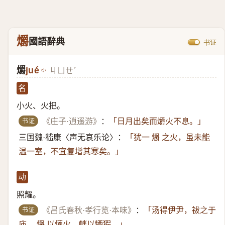
爝
國語辭典
书证
爝
jué
ㄐㄩㄝˊ
名
小火、火把。
书证
《庄子·逍遥游》
：
「日月出矣而爝火不息。」
三国魏·嵇康〈声无哀乐论〉：
「犹一 爝 之火，虽未能
温一室，不宜复增其寒矣。」
动
照耀。
书证
《吕氏春秋·孝行览·本味》
：
「汤得伊尹，祓之于
庙， 爝 以爟火，衅以牺猳。」