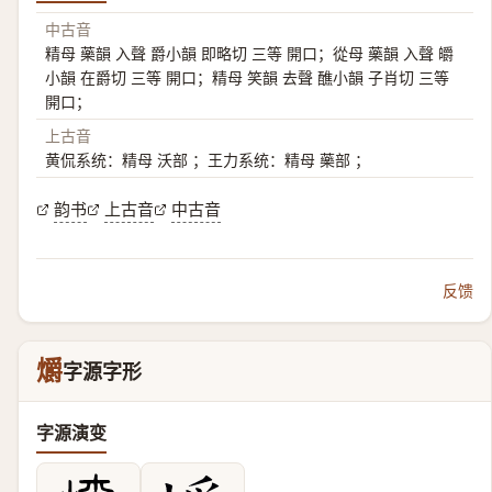
中古音
精母 藥韻 入聲 爵小韻 即略切 三等 開口；從母 藥韻 入聲 皭
小韻 在爵切 三等 開口；精母 笑韻 去聲 醮小韻 子肖切 三等
開口；
上古音
黄侃系统：精母 沃部 ；王力系统：精母 藥部 ；
韵书
上古音
中古音
反馈
爝
字源字形
字源演变