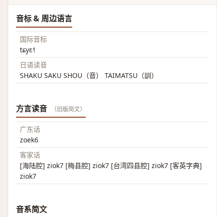
音标 & 周边语言
国际音标
tɕyɛ˧˥
日语读音
SHAKU SAKU SHOU（音） TAIMATSU（訓）
方言读音
（旧版简文）
广东话
zoek6
客家话
[海陆腔] ziok7 [梅县腔] ziok7 [台湾四县腔] ziok7 [客英字典]
ziok7
音系简文