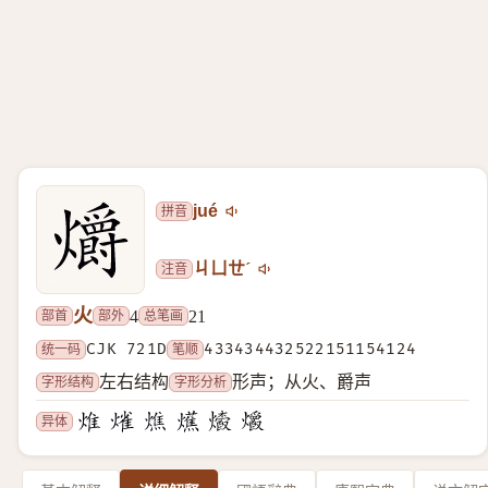
拼音
jué
注音
ㄐㄩㄝˊ
火
部首
部外
总笔画
4
21
统一码
CJK 721D
笔顺
433434432522151154124
字形结构
字形分析
左右结构
形声；从火、爵声
异体