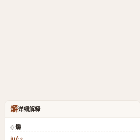
爝
详细解释
爝
◎
jué