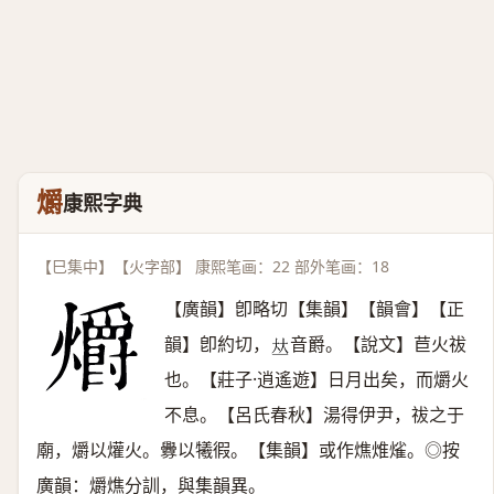
爝
康熙字典
【巳集中】【火字部】 康熙笔画：22 部外笔画：18
【廣韻】卽略切【集韻】【韻會】【正
韻】卽約切，
音爵。【說文】苣火祓
𠀤
也。【莊子·逍遙遊】日月出矣，而爝火
不息。【呂氏春秋】湯得伊尹，祓之于
廟，爝以爟火。釁以犧徦。【集韻】或作燋焳熦。◎按
廣韻：爝燋分訓，與集韻異。