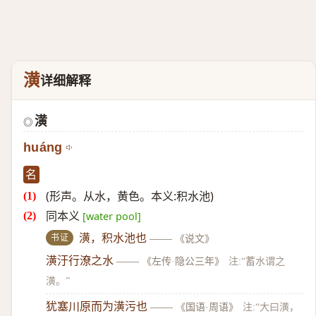
潢
详细解释
潢
◎
huáng
名
(形声。从水，黄色。本义:积水池)
同本义
[water pool]
书证
潢，积水池也
——
《说文》
潢汙行潦之水
——
《左传·隐公三年》
注:“蓄水谓之
潢。”
犹塞川原而为潢污也
——
《国语·周语》
注:“大曰潢，