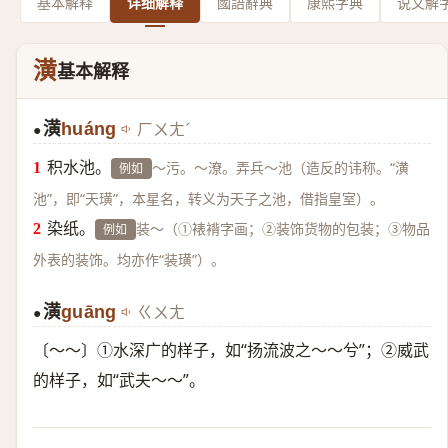
基本解释
详细解释
國語辭典
康熙字典
说文解
潢
基本解释
潢
huáng
ㄏㄨㄤˊ
●
积水池。
～污。～潦。弄兵～池（造反的讳称。“潢
例如
池”，即“天璜”，本星名，转义为天子之池，借指皇室）。
染纸。
装～（①裱褙字画；②装饰货物的包装；③物品
例如
外表的装饰。均亦作“装璜”）。
潢
guāng
ㄍㄨㄤ
●
〔～～〕①水深广的样子，如“扬流波之～～兮”；②威武
的样子，如“武夫～～”。