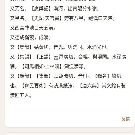
又河名。【廣輿記】潢河，出南陽分水嶺。
又星名。【史記·天官書】旁有八星，絕漢曰天潢。
又西宮咸池曰天五潢。
又德成衡觀，成潢。
又【集韻】姑黃切，音光。與洸同。水涌光也。
又【集韻】【正韻】
戸廣切，音幌。與滉同。水深廣
𠀤
貌。【司馬相如·上林賦】灝溔潢漾。
又【廣韻】【集韻】
胡曠切，音暀。【釋名】染紙
𠀤
也。【齊民要術】有裝潢紙法。【唐六典】崇文館有裝
潢匠五人。
反馈