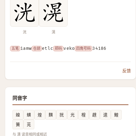
洸
滉
五笔
iamw
仓颉
etlc
郑码
veko
四角号码
34186
反馈
同音字
媓
蟥
煌
䵃
挄
光
楻
䞹
遑
鰉
簧
茪
与 潢 读音相同或相近