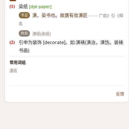
染纸
[dye paper]
书证
潢，染书也。故唐有妆潢匠
——
广韵》引《释
名
例如
潢纸(染纸)
引申为装饰 [decorate]。如:潢裱(潢治，潢饬。装裱
书画)
常用词组
潢纸
反馈