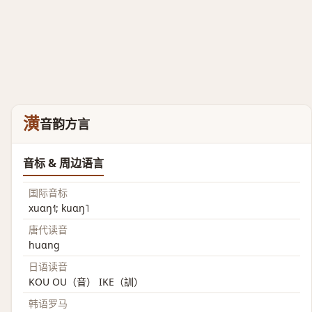
潢
音韵方言
音标 & 周边语言
国际音标
xuɑŋ˧˥; kuɑŋ˥
唐代读音
huɑng
日语读音
KOU OU（音） IKE（訓）
韩语罗马