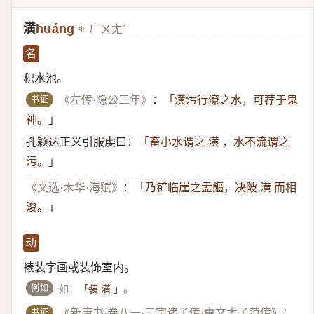
潢
huáng
ㄏㄨㄤˊ
名
积水池。
书证
《左传·隐公三年》
：
「潢污行潦之水，可荐于鬼
神。」
孔颖达正义引服虔曰：
「畜小水谓之 潢 ，水不流谓之
污。」
《文选·木华·海赋》
：
「乃铲临崖之盂饇，决陂 潢 而相
浚。」
动
裱装字画或装饰室内。
例如
如：
。
「装 潢 」
书证
《新唐书·卷八一·三宗诸子传·惠文太子范传》
：