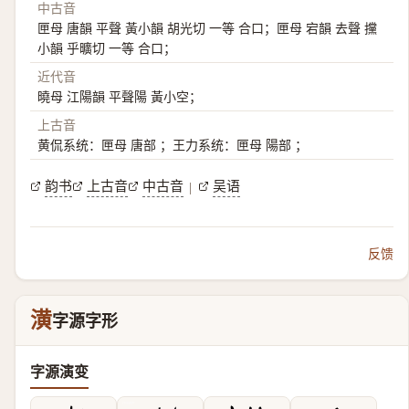
中古音
匣母 唐韻 平聲 黃小韻 胡光切 一等 合口；匣母 宕韻 去聲 攩
小韻 乎曠切 一等 合口；
近代音
曉母 江陽韻 平聲陽 黃小空；
上古音
黄侃系统：匣母 唐部 ；王力系统：匣母 陽部 ；
韵书
上古音
中古音
吴语
|
反馈
潢
字源字形
字源演变