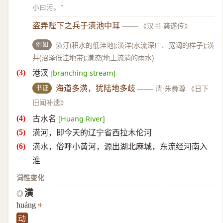
小曰污。”
盗弄陛下之兵于潢池中耳
——
《汉书·龚遂传》
例如
潢汙(积水的低洼地);潢洋(水流深广、宽阔的样子);潢
井(沼泽低洼地带);潢潦(地上流淌的雨水)
港汊
[branching stream]
书证
海道多潢，犹陆地多歧
——
清·朱彝尊 《日下
旧闻补遗》
古水名
[Huang River]
潢河，即今天的辽宁省西拉木伦河
潢水，俗呼小黄河，源出湖北麻城，东流经河南入
淮
词性变化
潢
◎
huáng
动