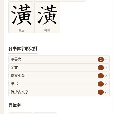
日本
韩国
各书体字形实例
2
甲骨文
1
金文
1
说文小篆
1
隶书
1
传抄古文字
异体字