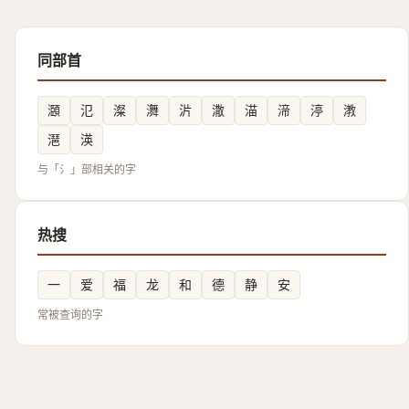
同部首
㶊
氾
澯
㵲
沜
潵
渵
渧
渟
漖
潖
渶
与「氵」部相关的字
热搜
一
爱
福
龙
和
德
静
安
常被查询的字