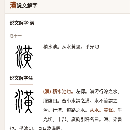
潢
说文解字
说文解字·潢
卷十一
積水池。从水黃聲。乎光切
说文解字注
(潢)
積水池也。
左傳。潢污行潦之水。
服䖍曰。畜小水謂之潢。水不流謂之
污。行潦、道路之水。
从水。黄聲。
乎
光切。十部。廣韵引釋名曰。潢、染書
也。乎曠切。唐有妝潢匠。