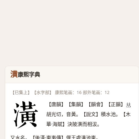
潢
康熙字典
【巳集上】【水字部】 康熙笔画：16 部外笔画：12
【唐韻】【集韻】【韻會】【正韻】
𠀤
胡光切，音黃。【說文】積水池。【木
華·海賦】決陂潢而相沷。
又水名。【後漢·東夷傳】偃王處潢池東。