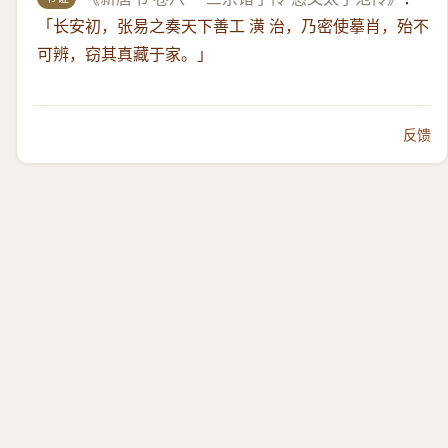
「长安初，张易之奏天下善工 潢 治，乃密使摹肖，殆不
可辨，窃其真藏于家。」
反馈