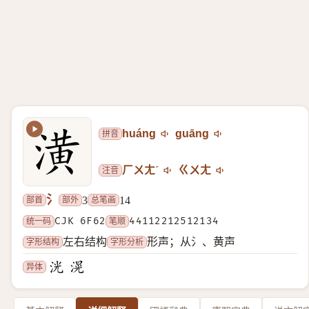
拼音
huáng
guāng
注音
ㄏㄨㄤˊ
ㄍㄨㄤ
氵
部首
部外
总笔画
3
14
统一码
CJK 6F62
笔顺
44112212512134
字形结构
字形分析
左右结构
形声；从氵、黄声
异体