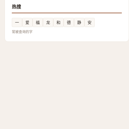
热搜
一
爱
福
龙
和
德
静
安
常被查询的字