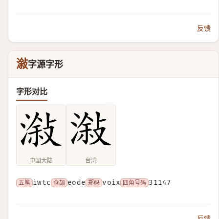
反馈
潊
字源字形
字形对比
中国大陆
台湾
五笔
iwtc
仓颉
eode
郑码
voix
四角号码
31147
反馈