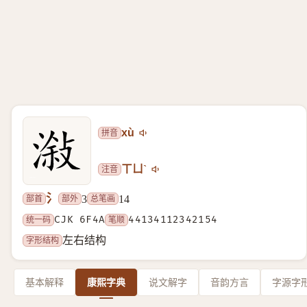
拼音
xù
注音
ㄒㄩˋ
氵
部首
部外
总笔画
3
14
统一码
CJK 6F4A
笔顺
44134112342154
字形结构
左右结构
基本解释
康熙字典
说文解字
音韵方言
字源字