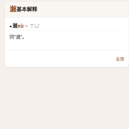
潊
基本解释
潊
xù
ㄒㄩˋ
●
同“
漵
”。
反馈