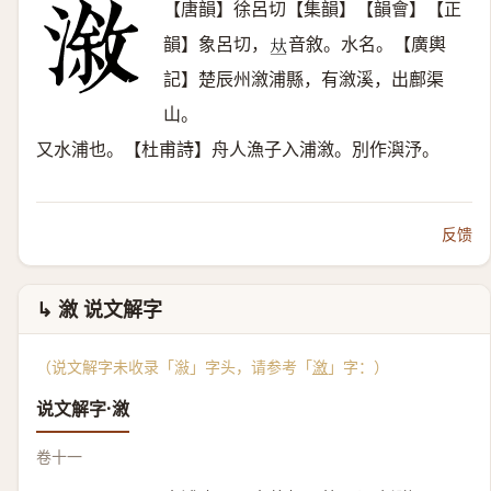
【唐韻】徐呂切【集韻】【韻會】【正
韻】象呂切，
音敘。水名。【廣輿
𠀤
記】楚辰州漵浦縣，有漵溪，出鄜渠
山。
又水浦也。【杜甫詩】舟人漁子入浦漵。別作㵰汿。
反馈
↳ 漵 说文解字
（说文解字未收录「潊」字头，请参考「
漵
」字：）
说文解字·漵
卷十一