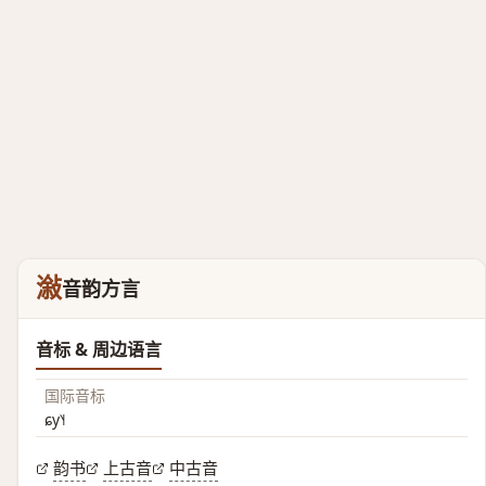
潊
音韵方言
音标 & 周边语言
国际音标
ɕy˥˧
韵书
上古音
中古音