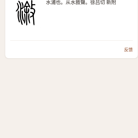
水浦也。从水敘聲。徐吕切 新附
反馈