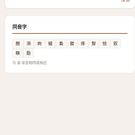
同音字
䣴
㵰
蚼
㦽
畜
盢
烼
聟
㤜
叙
瞁
勖
与 潊 读音相同或相近