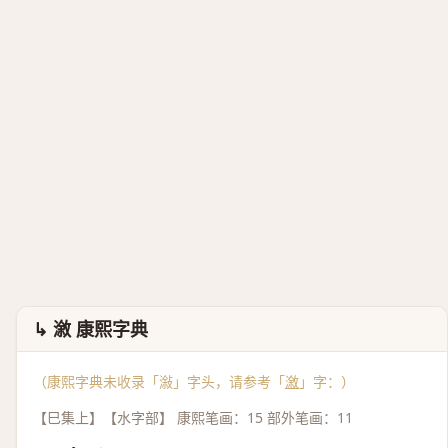
↳ 漵 康熙字典
（康熙字典未收录「潊」字头，请参考「
漵
」字：）
【巳集上】【水字部】 康熙笔画：15 部外笔画：11