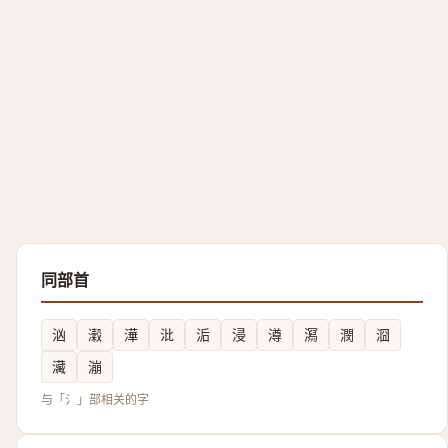
同部首
汹
瀔
澕
沘
洉
浸
澊
㵼
潣
㴄
㶓
漰
与「氵」部相关的字