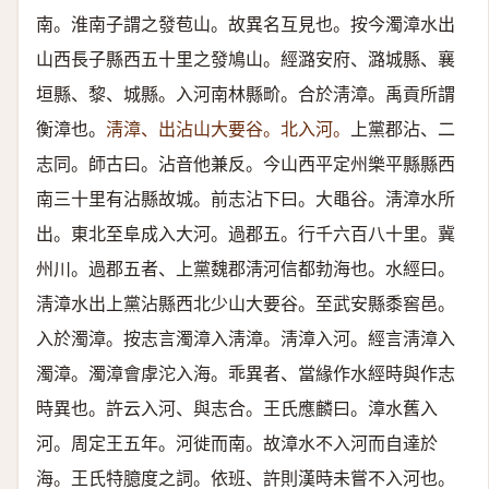
南。淮南子謂之發苞山。故異名互見也。按今濁漳水出
山西長子縣西五十里之發鳩山。經潞安府、潞城縣、襄
垣縣、黎、城縣。入河南林縣畍。合於淸漳。禹貢所謂
衡漳也。
淸漳、出沾山大要谷。北入河。
上黨郡沾、二
志同。師古曰。沾音他兼反。今山西平定州樂平縣縣西
南三十里有沾縣故城。前志沾下曰。大黽谷。淸漳水所
出。東北至阜成入大河。過郡五。行千六百八十里。冀
州川。過郡五者、上黨魏郡淸河信都勃海也。水經曰。
淸漳水出上黨沾縣西北少山大要谷。至武安縣黍窖邑。
入於濁漳。按志言濁漳入淸漳。淸漳入河。經言淸漳入
濁漳。濁漳會虖沱入海。乖異者、當緣作水經時與作志
時異也。許云入河、與志合。王氏應麟曰。漳水舊入
河。周定王五年。河徙而南。故漳水不入河而自達於
海。王氏特臆度之詞。依班、許則漢時未嘗不入河也。