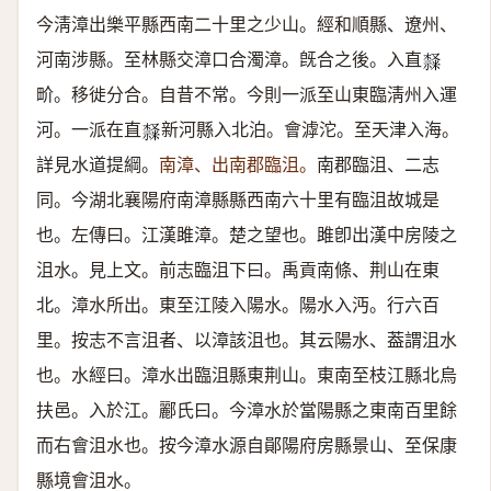
今淸漳出樂平縣西南二十里之少山。經和順縣、遼州、
河南涉縣。至林縣交漳口合濁漳。旣合之後。入直
𣜩
畍。移徙分合。自昔不常。今則一派至山東臨淸州入運
河。一派在直
新河縣入北泊。會滹沱。至天津入海。
𣜩
詳見水道提綱。
南漳、出南郡臨沮。
南郡臨沮、二志
同。今湖北襄陽府南漳縣縣西南六十里有臨沮故城是
也。左傳曰。江漢雎漳。楚之望也。雎卽出漢中房陵之
沮水。見上文。前志臨沮下曰。禹貢南條、荆山在東
北。漳水所出。東至江陵入陽水。陽水入沔。行六百
里。按志不言沮者、以漳該沮也。其云陽水、葢謂沮水
也。水經曰。漳水出臨沮縣東荆山。東南至枝江縣北烏
扶邑。入於江。酈氏曰。今漳水於當陽縣之東南百里餘
而右會沮水也。按今漳水源自鄖陽府房縣景山、至保康
縣境會沮水。