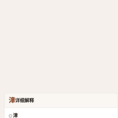
漳
详细解释
漳
◎