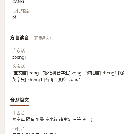
CANG
现代韩语
장
方言读音
（旧版简文）
广东话
zoeng1
客家话
[宝安腔] zong1 [客语拼音字汇] zong1 [海陆腔] zhong1 [客
英字典] zhong1 [台湾四县腔] zong1
音系简文
中古音
照章母 陽韻 平聲 章小韻 諸良切 三等 開口；
近代音