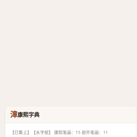
漳
康熙字典
【巳集上】【水字部】 康熙笔画：15 部外笔画：11