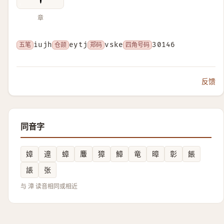
章
五笔
iujh
仓颉
eytj
郑码
vske
四角号码
30146
反馈
同音字
嫜
遧
蟑
麞
獐
鱆
竜
暲
彰
餦
䛫
张
与 漳 读音相同或相近