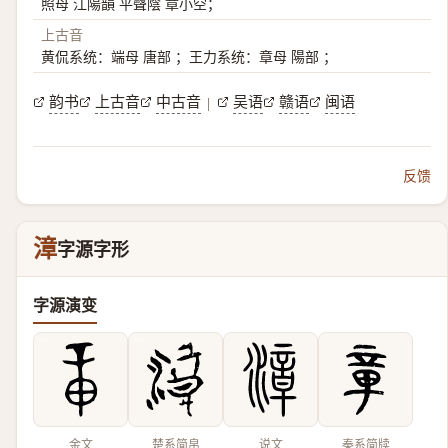
照母 江陽韻 平聲陰 章小空；
上古音
黄侃系统：端母 唐部 ；王力系统：章母 陽部 ；
韵书
上古音
中古音
吴语
赣语
闽语
|
反馈
漳
字源字形
字源演变
金文
楚系简帛
说文
秦系简牍