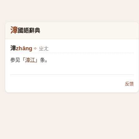
漳
國語辭典
漳
zhāng
ㄓㄤ
参见
条。
「
漳江
」
反馈