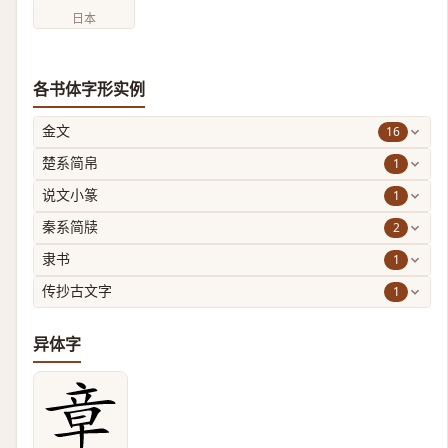
日本
各书体字形实例
16
金文
1
楚系简帛
1
说文小篆
2
秦系简牍
1
隶书
1
传抄古文字
异体字