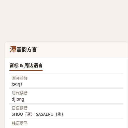
漳
音韵方言
音标 & 周边语言
国际音标
tʂɑŋ˥
唐代读音
djiɑng
日语读音
SHOU（音） SASAERU（訓）
韩语罗马