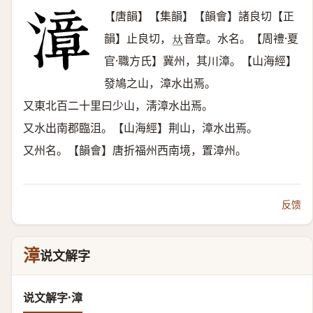
【唐韻】【集韻】【韻會】諸良切【正
韻】止良切，
音章。水名。【周禮·夏
𠀤
官·職方氏】冀州，其川漳。【山海經】
發鳩之山，漳水出焉。
又東北百二十里曰少山，淸漳水出焉。
又水出南郡臨沮。【山海經】荆山，漳水出焉。
又州名。【韻會】唐折福州西南境，置漳州。
反馈
漳
说文解字
说文解字·漳