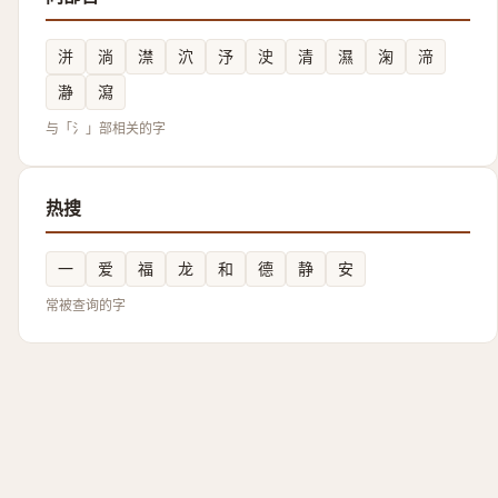
洴
淌
澿
泬
汿
㳏
清
濕
淗
渧
瀞
瀉
与「氵」部相关的字
热搜
一
爱
福
龙
和
德
静
安
常被查询的字