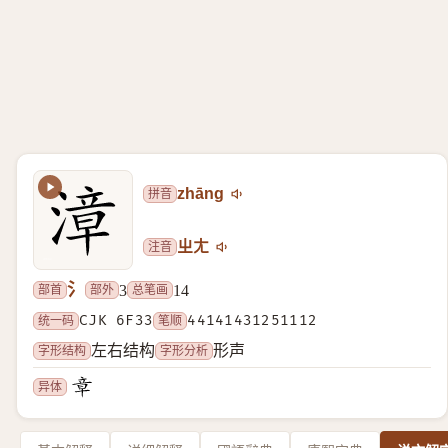
拼音
zhāng
注音
ㄓㄤ
氵
部首
部外
总笔画
3
14
统一码
CJK 6F33
笔顺
44141431251112
字形结构
字形分析
左右结构
形声
异体