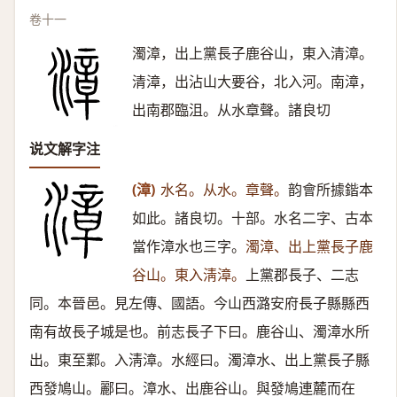
卷十一
濁漳，出上黨長子鹿谷山，東入清漳。
清漳，出沾山大要谷，北入河。南漳，
出南郡臨沮。从水章聲。諸良切
说文解字注
(漳)
水名。从水。章聲。
韵會所據鍇本
如此。諸良切。十部。水名二字、古本
當作漳水也三字。
濁漳、出上黨長子鹿
谷山。東入淸漳。
上黨郡長子、二志
同。本晉邑。見左傳、國語。今山西潞安府長子縣縣西
南有故長子城是也。前志長子下曰。鹿谷山、濁漳水所
出。東至鄴。入淸漳。水經曰。濁漳水、出上黨長子縣
西發鳩山。酈曰。漳水、出鹿谷山。與發鳩連麓而在