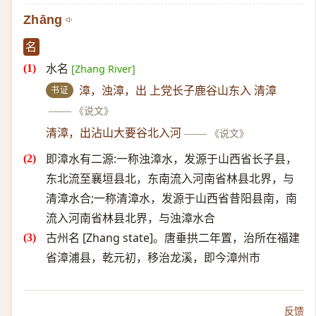
Zhāng
名
水名
[Zhang River]
书证
漳，浊漳，出 上党长子鹿谷山东入 清漳
——
《说文》
清漳，出沾山大要谷北入河
——
《说文》
即漳水有二源:一称浊漳水，发源于山西省长子县，
东北流至襄垣县北，东南流入河南省林县北界，与
清漳水合;一称清漳水，发源于山西省昔阳县南，南
流入河南省林县北界，与浊漳水合
古州名 [Zhang state]。唐垂拱二年置，治所在福建
省漳浦县，乾元初，移治龙溪，即今漳州市
反馈