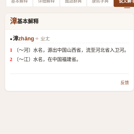
基本解释
详细解释
國語辭典
康熙字典
说文解
漳
基本解释
漳
zhāng
ㄓㄤ
●
〔～河〕水名，源出中国山西省，流至河北省入卫河。
〔～江〕水名，在中国福建省。
反馈