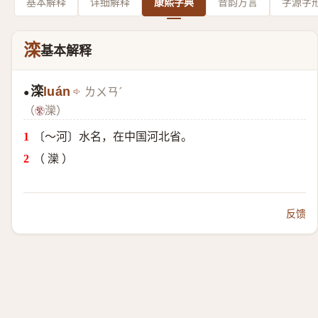
基本解释
详细解释
康熙字典
音韵方言
字源字
滦
基本解释
滦
luán
ㄌㄨㄢˊ
●
（
灤）
〔～河〕水名，在中国河北省。
（ 灤 ）
反馈