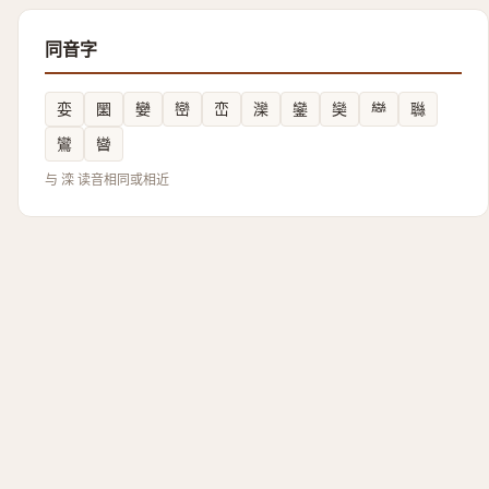
同音字
娈
圞
孌
巒
峦
灤
鑾
奱
龻
䏈
鸞
曫
与 滦 读音相同或相近