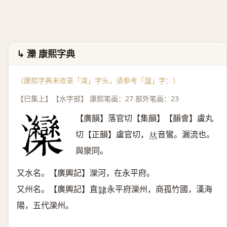
↳ 灤 康熙字典
（康熙字典未收录「滦」字头，请参考「
灤
」字：）
【巳集上】【水字部】 康熙笔画：27 部外笔画：23
【廣韻】落官切【集韻】【韻會】盧丸
切【正韻】盧官切，
音鸞。漏流也。
𠀤
與灓同。
又水名。【廣輿記】灤河，在永平府。
又州名。【廣輿記】直
永平府灤州，商孤竹國，漢海
𨽻
陽，五代灤州。