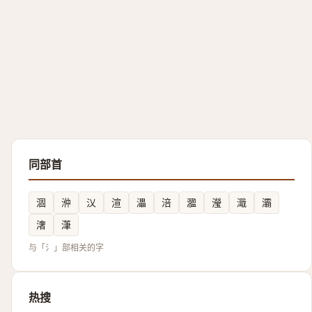
同部首
涸
㳞
㲼
渲
㵽
涪
㵬
瀅
濈
灞
㵔
潷
与「氵」部相关的字
热搜