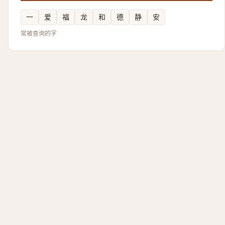
一
爱
福
龙
和
德
静
安
常被查询的字