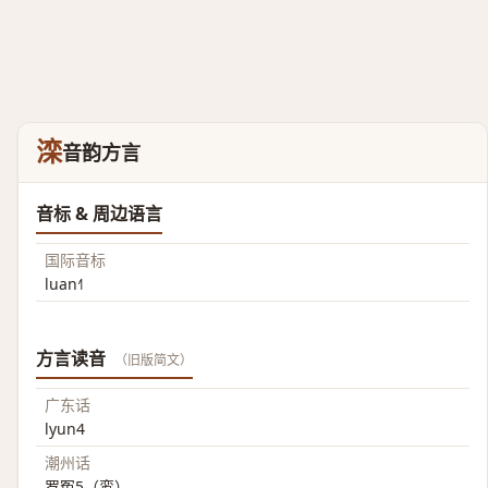
滦
音韵方言
音标 & 周边语言
国际音标
luan˧˥
方言读音
（旧版简文）
广东话
lyun4
潮州话
罗冤5（鸾）