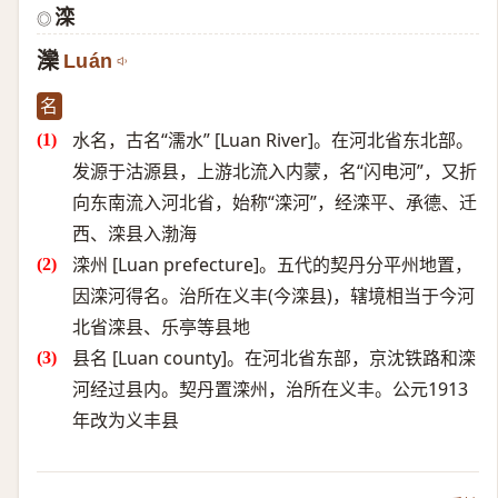
滦
◎
灤
Luán
名
水名，古名“濡水” [Luan River]。在河北省东北部。
发源于沽源县，上游北流入内蒙，名“闪电河”，又折
向东南流入河北省，始称“滦河”，经滦平、承德、迁
西、滦县入渤海
滦州 [Luan prefecture]。五代的契丹分平州地置，
因滦河得名。治所在义丰(今滦县)，辖境相当于今河
北省滦县、乐亭等县地
县名 [Luan county]。在河北省东部，京沈铁路和滦
河经过县内。契丹置滦州，治所在义丰。公元1913
年改为义丰县