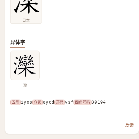
日本
异体字
灤
五笔
iyos
仓颉
eycd
郑码
vsf
四角号码
30194
反馈