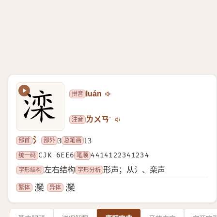
拼音
luán
注音
ㄌㄨㄢˊ
氵
部首
部外
总笔画
3
13
统一码
CJK 6EE6
笔顺
4414122341234
字形结构
字形分析
左右结构
形声；从氵、栾声
繁体
异体