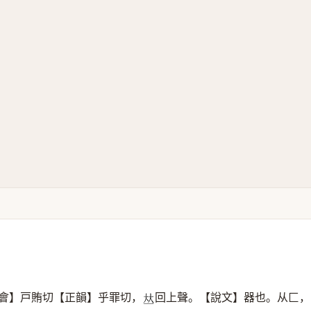
會】戸賄切【正韻】乎罪切，
回上聲。【說文】器也。从匚，
𠀤