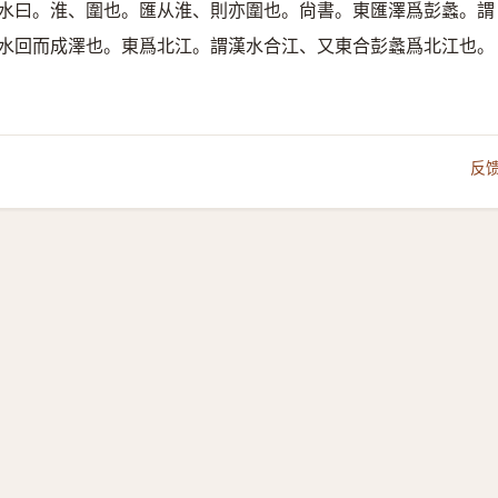
水曰。淮、圍也。匯从淮、則亦圍也。尙書。東匯澤爲彭蠡。謂
水回而成澤也。東爲北江。謂漢水合江、又東合彭蠡爲北江也。
反