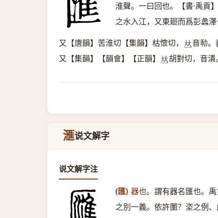
淮聲。一曰回也。【書·禹貢
之水入江，又東廻而爲彭蠡澤
又【唐韻】苦淮切【集韻】枯懷切，
音㔞。
𠀤
又【集韻】【韻會】【正韻】
胡對切，音潰
𠀤
滙
说文解字
说文解字注
(匯)
器也。
謂有器名匯也。禹
之別一義。依許圛？垐之例、