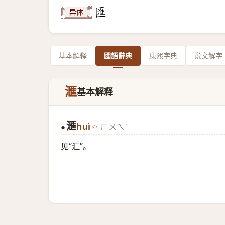
异体
基本解释
國語辭典
康熙字典
说文解字
滙
基本解释
滙
huì
ㄏㄨㄟˋ
●
见“
汇
”。