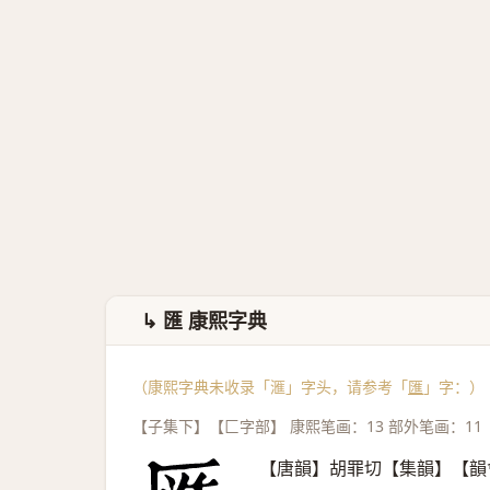
↳ 匯 康熙字典
（康熙字典未收录「滙」字头，请参考「
匯
」字：）
【子集下】【匚字部】 康熙笔画：13 部外笔画：11
【唐韻】胡罪切【集韻】【韻