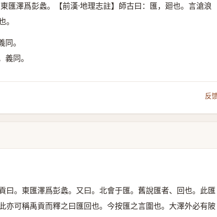
】東匯澤爲彭蠡。【前漢·地理志註】師古曰：匯，廻也。言滄浪
也。
義同。
。義同。
反
貢曰。東匯澤爲彭蠡。又曰。北會于匯。舊說匯者、回也。此匯
此亦可稱禹貢而釋之曰匯回也。今按匯之言圍也。大澤外必有陂