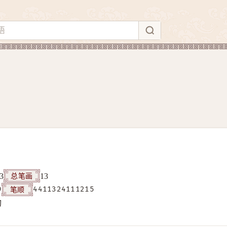
总笔画
3
13
笔顺
9
4411324111215
构