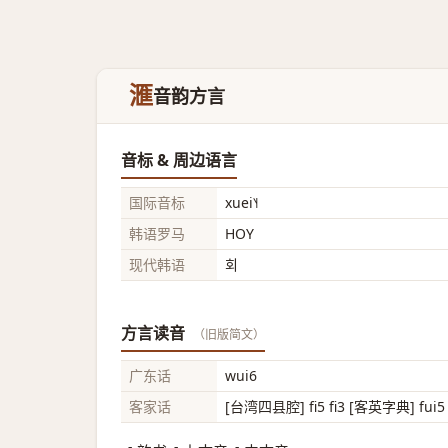
滙
音韵方言
音标 & 周边语言
国际音标
xuei˥˧
韩语罗马
HOY
现代韩语
회
方言读音
（旧版简文）
广东话
wui6
客家话
[台湾四县腔] fi5 fi3 [客英字典] fui5 [