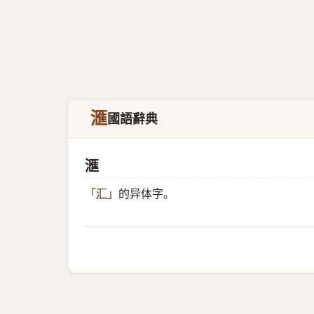
滙
國語辭典
滙
的异体字。
「
汇
」