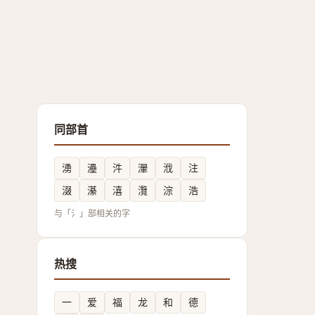
同部首
湧
灅
汼
瀈
浌
注
涰
濝
㵙
灠
淙
浩
与「氵」部相关的字
热搜
一
爱
福
龙
和
德