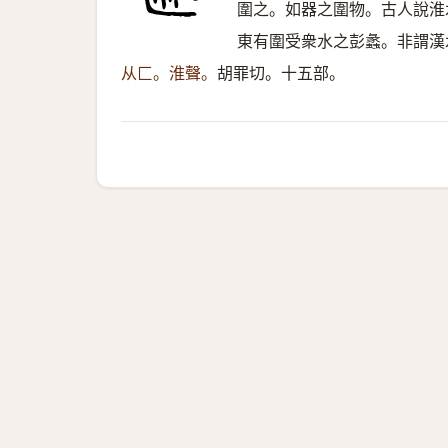
圍之。如器之圍物。古人說淮
東有圍受衆水之彭蠡。非謂漢
从匚。淮聲。
胡罪切。十五部。