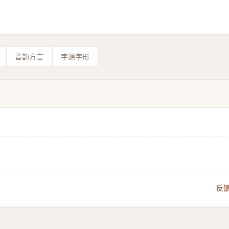
音韵方言
字源字形
反