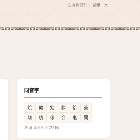
查询索引
繁體
|
同音字
烩
穢
翙
䵻
㣛
荟
颒
繢
㑰
会
寭
闠
与 滙 读音相同或相近