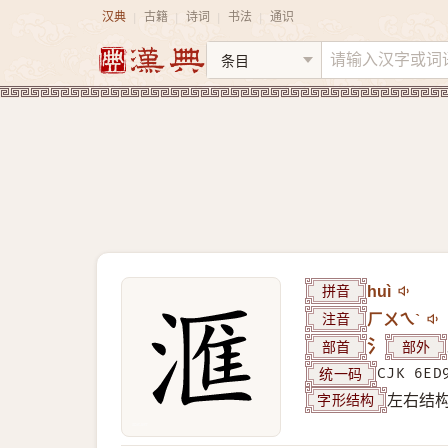
汉典
古籍
诗词
书法
通识
|
|
|
|
拼音
huì
注音
ㄏㄨㄟˋ
部首
氵
部外
统一码
CJK 6ED
字形结构
左右结