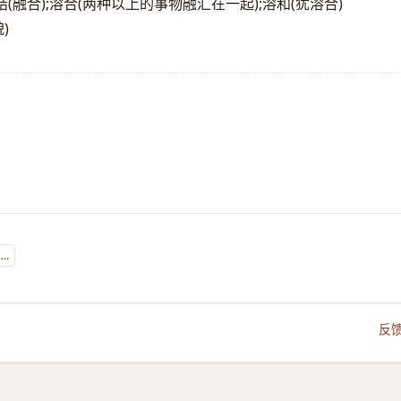
);溶结(融合);溶合(两种以上的事物融汇在一起);溶和(犹溶合)
)
》
..
反