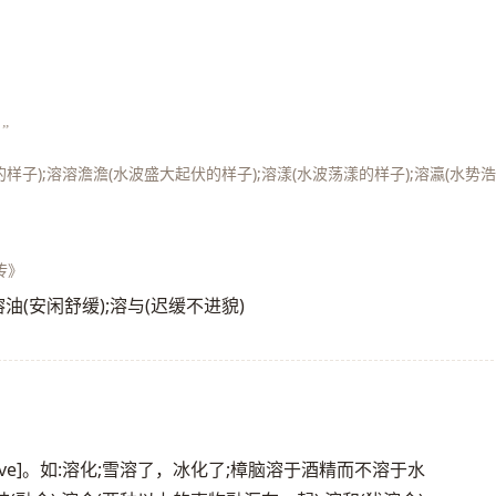
”
样子);溶溶澹澹(水波盛大起伏的样子);溶漾(水波荡漾的样子);溶瀛(水势
传》
]。如:溶油(安闲舒缓);溶与(迟缓不进貌)
lve]。如:溶化;雪溶了，冰化了;樟脑溶于酒精而不溶于水