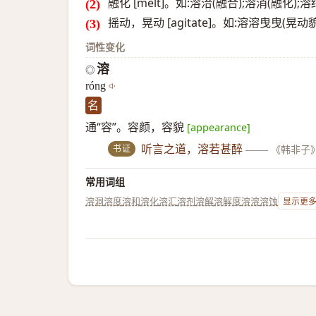
融化 [melt]。如:溶洽(融合);溶消(融化
摇动，晃动 [agitate]。如:溶溶曳曳(晃动貌
词性变化
溶
◎
róng
名
通“容”。容颜，容貌
[appearance]
书证
听言之道，溶若甚醉
——
《韩非子
常用词组
溶洞
溶度
溶和
溶化
溶汇
溶剂
溶解
溶解度
溶溶
溶蚀
显示更多.