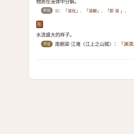
物质在液体中分解。
例如
如：
、
、
。
「溶化」
「溶解」
「即 溶 」
形
水流盛大的样子。
书证
南朝梁·江淹〈江上之山赋〉：
「渊潾