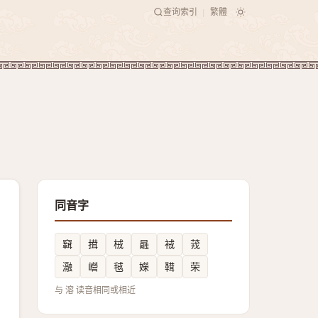
查询索引
繁體
|
同音字
䇀
搑
㭜
曧
䘬
茙
瀜
巆
毧
嬫
䩸
荣
与 溶 读音相同或相近