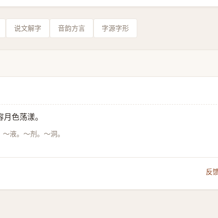
说文解字
音韵方言
字源字形
容月色荡漾。
。～液。～剂。～洞。
反