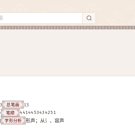
总笔画
3
13
笔顺
6
4414453434251
字形分析
构
形声；从氵、容声