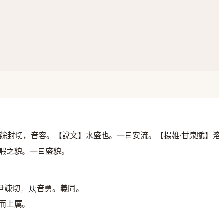
餘封切，音容。【說文】水盛也。一曰安流。【揚雄·甘泉賦】
暇之貌。一曰盛貌。
尹竦切，
音勇。義同。
𠀤
而上厲。