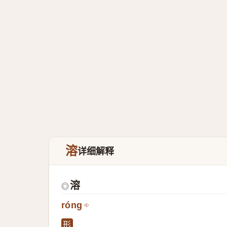
溶
详细解释
溶
◎
róng
形