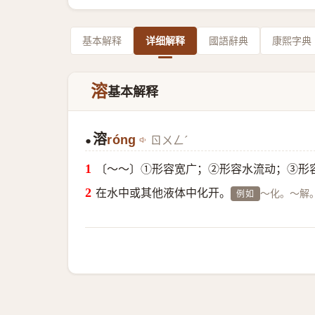
基本解释
详细解释
國語辭典
康熙字典
溶
基本解释
溶
róng
ㄖㄨㄥˊ
●
〔～～〕①形容宽广；②形容水流动；③形
在水中或其他液体中化开。
～化。～解
例如