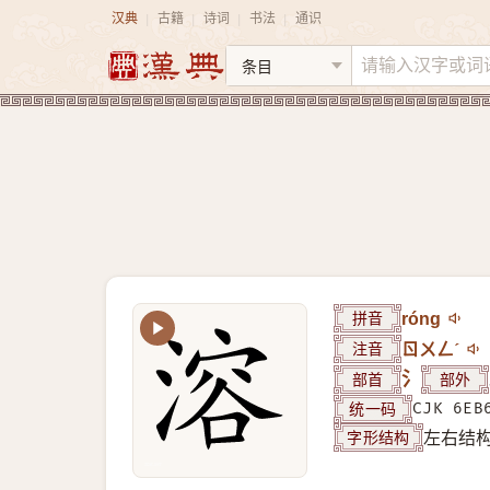
汉典
古籍
诗词
书法
通识
|
|
|
|
拼音
róng
注音
ㄖㄨㄥˊ
部首
氵
部外
统一码
CJK 6EB
字形结构
左右结