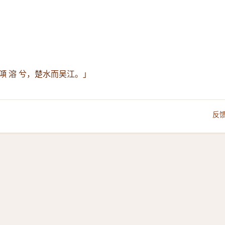
澒 溶 兮，楚水而吴江。」
反