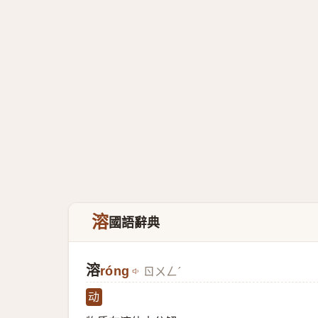
溶
國語辭典
溶
róng
ㄖㄨㄥˊ
动