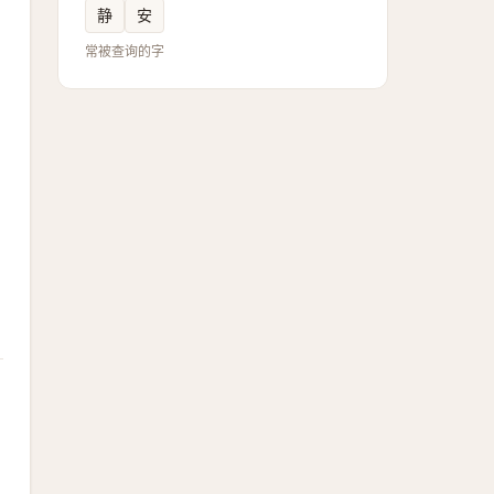
静
安
常被查询的字
浩