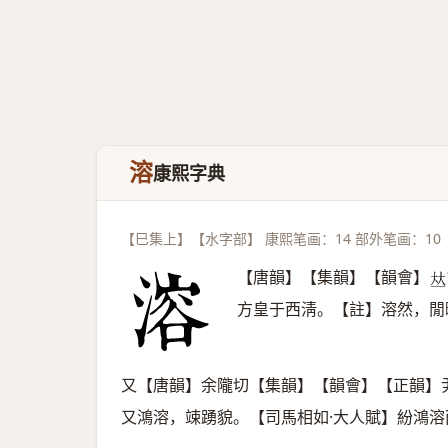
溶
康熙字典
【巳集上】【水字部】 康熙笔画：14 部外笔画：10
【唐韻】【集韻】【韻會】
𠀤
方皇于西淸。【註】溶然，閒
又【唐韻】余隴切【集韻】【韻會】【正韻】
又鴻溶，竦踴貌。【司馬相如·大人賦】紛鴻溶