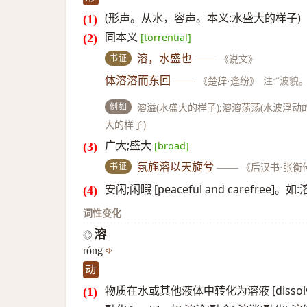
(形声。从水，容声。本义:水盛大的样子)
同本义
[torrential]
书证
溶，水盛也
——
《说文》
体溶溶而东回
——
《楚辞·逢纷》
注:“波貌。
例如
溶溢(水盛大的样子);溶溶荡荡(水波浮动的
大的样子)
广大;盛大
[broad]
书证
氛旄溶以天旋兮
——
《后汉书·张衡
安闲;闲暇 [peaceful and carefree
词性变化
溶
◎
róng
动
物质在水或其他液体中转化为溶液 [disso