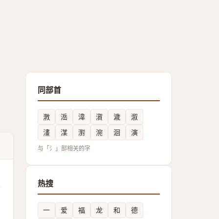
同部首
㴾
㴈
湋
㵑
濊
溆
澅
湈
濧
涴
洄
演
与「氵」部相关的字
热搜
一
爱
福
龙
和
德