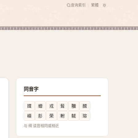
查询索引
繁體
|
同音字
媶
蠑
戎
髶
鿧
䤊
嶸
肜
荣
軵
駥
瑢
与 穁 读音相同或相近