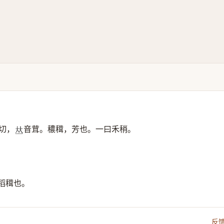
切，
音茸。穠穁，芳也。一曰禾稍。
𠀤
稻穁也。
反