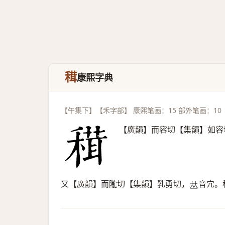
穁
康熙字典
【午集下】【禾字部】 康熙笔画：15 部外笔画：10
【廣韻】而容切【集韻】如容
又【廣韻】而隴切【集韻】乳勇切，
音宂。
𠀤