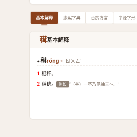
基本解释
康熙字典
音韵方言
字源字形
穁
基本解释
穁
róng
ㄖㄨㄥˊ
●
稻秆。
稻穗。
“（谷）一茎乃见抽三～。”
例如