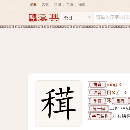
汉典
古籍
诗词
书法
通识
|
|
|
|
拼音
róng
注音
ㄖㄨㄥˊ
部首
禾
部外
统一码
CJK 7A4
字形结构
左右结