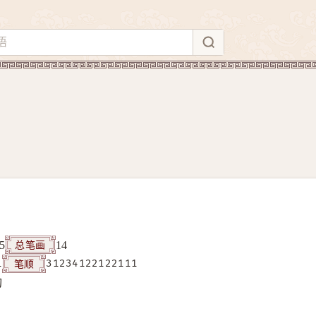
总笔画
5
14
笔顺
1
31234122122111
构