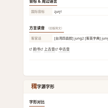
音标 & 周边语言
国际音标
ʐuŋ˧˥
方言读音
（旧版简文）
客家话
[台湾四县腔] jung2 [客英字典] jung
韵书
上古音
中古音
穁
字源字形
字形对比