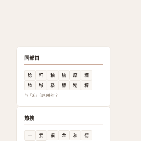
同部首
稔
秆
秞
穤
穈
穪
稙
䅓
䅨
䆂
秘
穅
与「禾」部相关的字
热搜
一
爱
福
龙
和
德