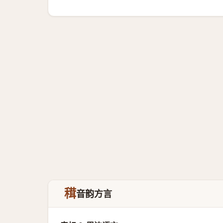
穁
音韵方言