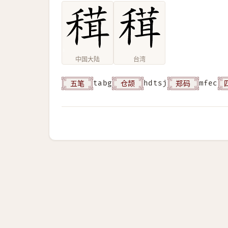
中国大陆
台湾
五笔
仓颉
郑码
tabg
hdtsj
mfec