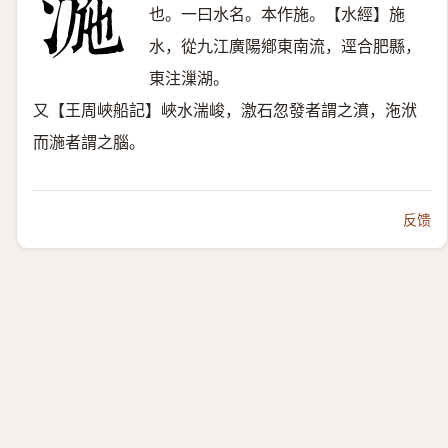
也。一曰水名。本作施。【水經】施
水，從九江廣陽鄕東南流，逕合肥縣，
東注漅湖。
又【王周峽船記】峽水湍峻，激石忽發者謂之濆，沲洑
而湤者謂之腦。
反馈