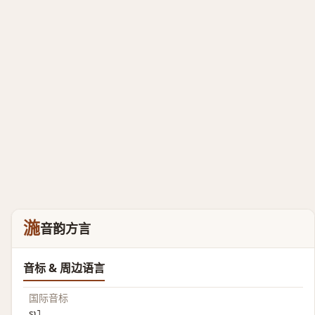
湤
音韵方言
音标 & 周边语言
国际音标
ʂʅ˥