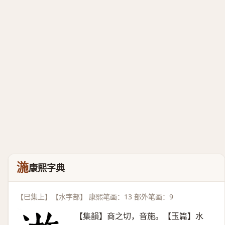
湤
康熙字典
【巳集上】【水字部】 康熙笔画：13 部外笔画：9
【集韻】商之切，音施。【玉篇】水