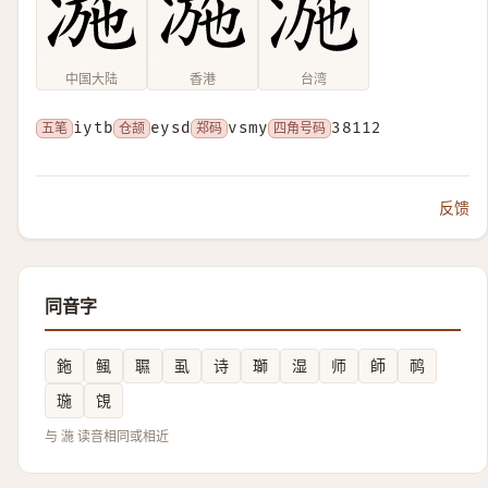
中国大陆
香港
台湾
五笔
iytb
仓颉
eysd
郑码
vsmy
四角号码
38112
反馈
同音字
鉇
鲺
䏉
虱
诗
瑡
湿
师
師
䴓
㻢
䙾
与 湤 读音相同或相近