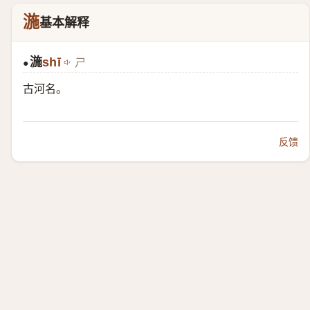
湤
基本解释
湤
shī
ㄕ
●
古河名。
反馈