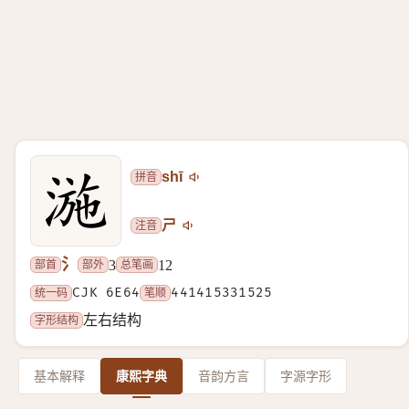
拼音
shī
注音
ㄕ
氵
部首
部外
总笔画
3
12
统一码
CJK 6E64
笔顺
441415331525
字形结构
左右结构
基本解释
康熙字典
音韵方言
字源字形