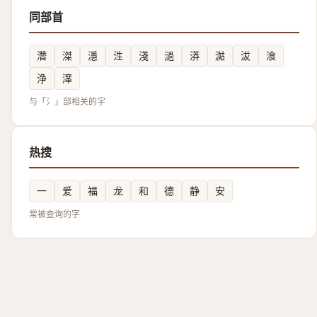
同部首
濳
滐
濦
泩
淺
濄
漭
㵈
沷
湌
浄
㵮
与「氵」部相关的字
热搜
一
爱
福
龙
和
德
静
安
常被查询的字